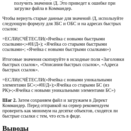
получить значения /Д. Это приведет к ошибке при
загрузке файла в Коммандер.
Чтобы вернуть старые данные для значений /Д, используйте
следующую формулу для ЗБС и ОБС и на адресах быстрых
ссылок:
=ЕСЛИ(СЧЁТЕСЛИ(«Ячейка с новыми быстрыми
ссылками»;»#Н/Д»); «Ячейка со старыми быстрыми
ссылками»; «Ячейка с новыми быстрыми ссылками»)
Итоговые значения скопируйте в исходные поля «Заголовки
быстрых ссылок», «Описания быстрых ссылок», «Адреса
быстрых ссылок».
=ЕСЛИ(СЧЁТЕСЛИ(«Ячейка c новыми уникальными
элементами БС»;«#Н/Д»);«Ячейка cо старыми БС (из
РК)»;«Ячейка c новыми уникальными элементами БС»)
Шаг 2.
Затем сохраняем файл и загружаем в Директ
Коммандер. Перед отправкой на сервер рекомендуем
проверить как минимум на десятке объектов, сходятся ли
быстрые ссылки с тем, что есть в фиде.
Выводы