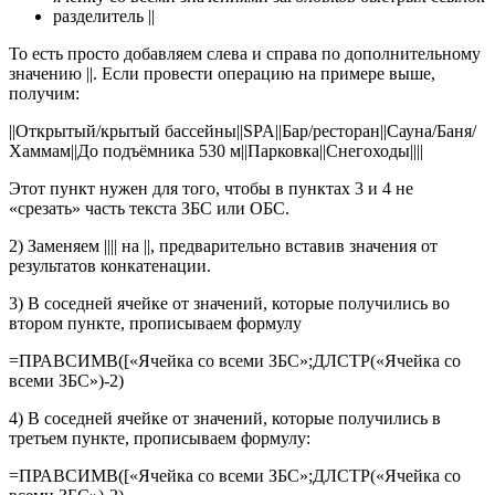
разделитель ||
То есть просто добавляем слева и справа по дополнительному
значению ||. Если провести операцию на примере выше,
получим:
||Открытый/крытый бассейны||SPA||Бар/ресторан||Сауна/Баня/
Хаммам||До подъёмника 530 м||Парковка||Снегоходы||||
Этот пункт нужен для того, чтобы в пунктах 3 и 4 не
«срезать» часть текста ЗБС или ОБС.
2) Заменяем |||| на ||, предварительно вставив значения от
результатов конкатенации.
3) В соседней ячейке от значений, которые получились во
втором пункте, прописываем формулу
=ПРАВСИМВ([«Ячейка со всеми ЗБС»;ДЛСТР(«Ячейка со
всеми ЗБС»)-2)
4) В соседней ячейке от значений, которые получились в
третьем пункте, прописываем формулу:
=ПРАВСИМВ([«Ячейка со всеми ЗБС»;ДЛСТР(«Ячейка со