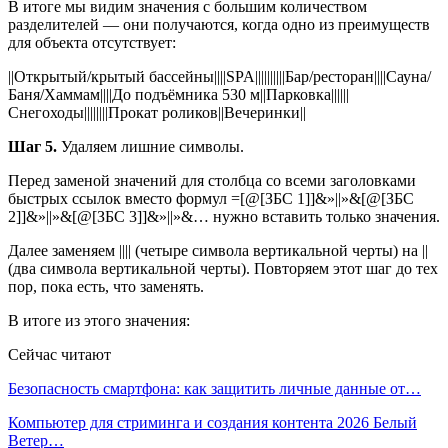
В итоге мы видим значения с большим количеством
разделителей — они получаются, когда одно из преимуществ
для объекта отсутствует:
||Открытый/крытый бассейны||||SPA||||||||||Бар/ресторан||||Сауна/
Баня/Хаммам||||До подъёмника 530 м||Парковка||||||
Снегоходы||||||||Прокат роликов||Вечеринки||
Шаг 5.
Удаляем лишние символы.
Перед заменой значений для столбца со всеми заголовками
быстрых ссылок вместо формул =[@[ЗБС 1]]&»||»&[@[ЗБС
2]]&»||»&[@[ЗБС 3]]&»||»&… нужно вставить только значения.
Далее заменяем |||| (четыре символа вертикальной черты) на ||
(два символа вертикальной черты). Повторяем этот шаг до тех
пор, пока есть, что заменять.
В итоге из этого значения:
Сейчас читают
Безопасность смартфона: как защитить личные данные от…
Компьютер для стриминга и создания контента 2026 Белый
Ветер…