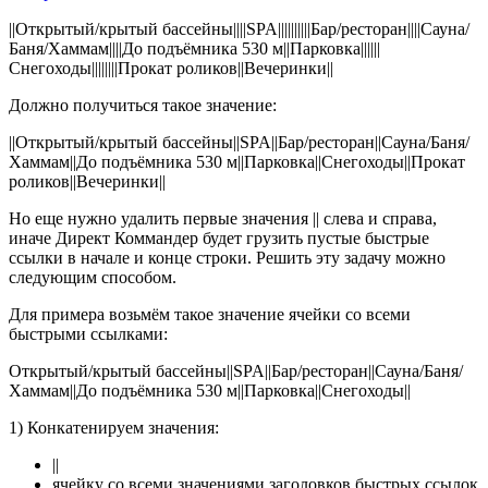
||Открытый/крытый бассейны||||SPA||||||||||Бар/ресторан||||Сауна/
Баня/Хаммам||||До подъёмника 530 м||Парковка||||||
Снегоходы||||||||Прокат роликов||Вечеринки||
Должно получиться такое значение:
||Открытый/крытый бассейны||SPA||Бар/ресторан||Сауна/Баня/
Хаммам||До подъёмника 530 м||Парковка||Снегоходы||Прокат
роликов||Вечеринки||
Но еще нужно удалить первые значения || слева и справа,
иначе Директ Коммандер будет грузить пустые быстрые
ссылки в начале и конце строки. Решить эту задачу можно
следующим способом.
Для примера возьмём такое значение ячейки со всеми
быстрыми ссылками:
Открытый/крытый бассейны||SPA||Бар/ресторан||Сауна/Баня/
Хаммам||До подъёмника 530 м||Парковка||Снегоходы||
1) Конкатенируем значения:
||
ячейку со всеми значениями заголовков быстрых ссылок