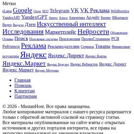
Метки
Google
VK
VK Реклама
Telegram
eLama
Wildberries
SEO
Ozon
YandexGPT
Апдейт
YandexART
Аналитика
Бизнес
ВКонтакте
Авито
Алиса
Искусственный интеллект
Дзен
Видео
Выдача
Исследования
Нейросети
Маркетплейс
Объявления
Поиск
РСЯ
Приложения
ПромоСтраницы
Поисковые системы
Отзывы
Реклама
Рекламодателям
Товары
Рейтинги
Сервисы
Финансовые
Яндекс
Яндекс.Директ
результаты
Яндекс.Карты
Яндекс.Маркет
Яндекс Директ
Яндекс Вебмастер
Яндекс Браузер
Яндекс Маркет
Яндекс Метрика
Главная
Помощь
Клиентам
Партнерам
© 2026 - MustanHost. Все права защищены.
Любое копирование материалов с нашего ресурса разрешается
только с обратной активной ссылкой на страницу статьи.
Все материалы опубликованные на сайте взяты с открытых
источников и других порталов интернета, все права на
авторство принадлежат их законным владельцам.