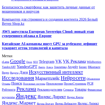
Безопасность смартфона: как защитить личные данные от
мошенников и вирусов
Компьютер для стриминга и создания контента 2026 Белый
Ветер Shop.kz
AWS запустила European Sovereign Cloud: новый этап
суверенного облака в Европе
Китайские AI-команды ищут GPU за рубежом: дефицит
ускоряет отток технологий и капитала
Метки
Google
VK
VK Реклама
Telegram
eLama
Wildberries
SEO
Ozon
YandexGPT
Апдейт
YandexART
Аналитика
Бизнес
ВКонтакте
Авито
Алиса
Искусственный интеллект
Дзен
Видео
Выдача
Исследования
Нейросети
Маркетплейс
Объявления
Поиск
РСЯ
Приложения
ПромоСтраницы
Поисковые системы
Отзывы
Реклама
Рекламодателям
Товары
Рейтинги
Сервисы
Финансовые
Яндекс
Яндекс.Директ
результаты
Яндекс.Карты
Яндекс.Маркет
Яндекс Директ
Яндекс Вебмастер
Яндекс Браузер