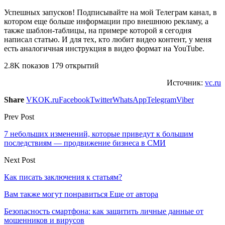
Успешных запусков! Подписывайте на мой Телеграм канал, в
котором еще больше информации про внешнюю рекламу, а
также шаблон-таблицы, на примере которой я сегодня
написал статью. И для тех, кто любит видео контент, у меня
есть аналогичная инструкция в видео формат на YouTube.
2.8K показов 179 открытий
Источник:
vc.ru
Share
VK
OK.ru
Facebook
Twitter
WhatsApp
Telegram
Viber
Prev Post
7 небольших изменений, которые приведут к большим
последствиям — продвижение бизнеса в СМИ
Next Post
Как писать заключения к статьям?
Вам также могут понравиться
Еще от автора
Безопасность смартфона: как защитить личные данные от
мошенников и вирусов