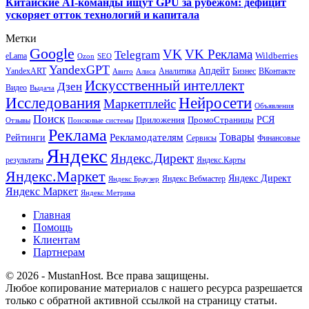
Китайские AI-команды ищут GPU за рубежом: дефицит
ускоряет отток технологий и капитала
Метки
Google
VK
VK Реклама
Telegram
eLama
Wildberries
SEO
Ozon
YandexGPT
Апдейт
YandexART
Аналитика
Бизнес
ВКонтакте
Авито
Алиса
Искусственный интеллект
Дзен
Видео
Выдача
Исследования
Нейросети
Маркетплейс
Объявления
Поиск
РСЯ
Приложения
ПромоСтраницы
Поисковые системы
Отзывы
Реклама
Рекламодателям
Товары
Рейтинги
Сервисы
Финансовые
Яндекс
Яндекс.Директ
результаты
Яндекс.Карты
Яндекс.Маркет
Яндекс Директ
Яндекс Вебмастер
Яндекс Браузер
Яндекс Маркет
Яндекс Метрика
Главная
Помощь
Клиентам
Партнерам
© 2026 - MustanHost. Все права защищены.
Любое копирование материалов с нашего ресурса разрешается
только с обратной активной ссылкой на страницу статьи.