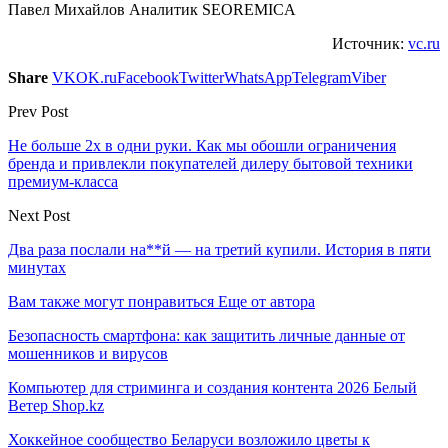
Павел Михайлов Аналитик SEOREMICA
Источник:
vc.ru
Share
VK
OK.ru
Facebook
Twitter
WhatsApp
Telegram
Viber
Prev Post
Не больше 2х в одни руки. Как мы обошли ограничения
бренда и привлекли покупателей дилеру бытовой техники
премиум-класса
Next Post
Два раза послали на**й — на третий купили. История в пяти
минутах
Вам также могут понравиться
Еще от автора
Безопасность смартфона: как защитить личные данные от
мошенников и вирусов
Компьютер для стриминга и создания контента 2026 Белый
Ветер Shop.kz
Хоккейное сообщество Беларуси возложило цветы к