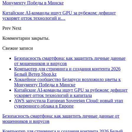
Монументу Победы в Минске
Китайские AI-команды ищут GPU за рубежом: дефицит
ускоряет отток технологий и…
Prev
Next
Комментарии закрыты.
Свежие записи
Безопасность смартфона: как защитить личные данные
от мошенников и вирусов
Компьютер для стриминга и создания контента 2026
Белый Ветер Shop.kz
Хоккейное сообщество Беларуси возложило цветы к
Монументу Победы в Минске
Китайские AI-команды ищут GPU за рубежом: дефицит
ускоряет отток технологий и капитала
AWS запустила European Sovereign Cloud: новый этап
суверенного облака в Европе
Безопасность смартфона: как защитить личные данные от
мошенников и вирусов
Компьютер для стриминга и создания контента 2026 Белый