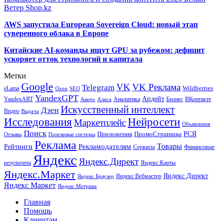
Ветер Shop.kz
AWS запустила European Sovereign Cloud: новый этап
суверенного облака в Европе
Китайские AI-команды ищут GPU за рубежом: дефицит
ускоряет отток технологий и капитала
Метки
Google
VK
VK Реклама
Telegram
eLama
Wildberries
SEO
Ozon
YandexGPT
Апдейт
YandexART
Аналитика
Бизнес
ВКонтакте
Авито
Алиса
Искусственный интеллект
Дзен
Видео
Выдача
Исследования
Нейросети
Маркетплейс
Объявления
Поиск
РСЯ
Приложения
ПромоСтраницы
Поисковые системы
Отзывы
Реклама
Рекламодателям
Товары
Рейтинги
Сервисы
Финансовые
Яндекс
Яндекс.Директ
результаты
Яндекс.Карты
Яндекс.Маркет
Яндекс Директ
Яндекс Вебмастер
Яндекс Браузер
Яндекс Маркет
Яндекс Метрика
Главная
Помощь
Клиентам