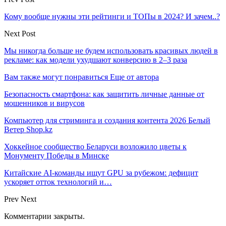
Кому вообще нужны эти рейтинги и ТОПы в 2024? И зачем..?
Next Post
Мы никогда больше не будем использовать красивых людей в
рекламе: как модели ухудшают конверсию в 2–3 раза
Вам также могут понравиться
Еще от автора
Безопасность смартфона: как защитить личные данные от
мошенников и вирусов
Компьютер для стриминга и создания контента 2026 Белый
Ветер Shop.kz
Хоккейное сообщество Беларуси возложило цветы к
Монументу Победы в Минске
Китайские AI-команды ищут GPU за рубежом: дефицит
ускоряет отток технологий и…
Prev
Next
Комментарии закрыты.