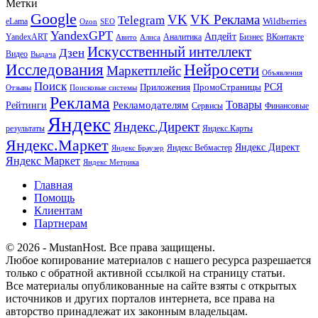
Метки
Google
VK
VK Реклама
Telegram
eLama
Wildberries
SEO
Ozon
YandexGPT
Апдейт
YandexART
Аналитика
Бизнес
ВКонтакте
Авито
Алиса
Искусственный интеллект
Дзен
Видео
Выдача
Исследования
Нейросети
Маркетплейс
Объявления
Поиск
РСЯ
Приложения
ПромоСтраницы
Поисковые системы
Отзывы
Реклама
Рекламодателям
Товары
Рейтинги
Сервисы
Финансовые
Яндекс
Яндекс.Директ
результаты
Яндекс.Карты
Яндекс.Маркет
Яндекс Директ
Яндекс Вебмастер
Яндекс Браузер
Яндекс Маркет
Яндекс Метрика
Главная
Помощь
Клиентам
Партнерам
© 2026 - MustanHost. Все права защищены.
Любое копирование материалов с нашего ресурса разрешается
только с обратной активной ссылкой на страницу статьи.
Все материалы опубликованные на сайте взяты с открытых
источников и других порталов интернета, все права на
авторство принадлежат их законным владельцам.