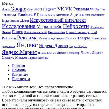
Метки
Google
VK
VK Реклама
Telegram
eLama
Wildberries
SEO
Ozon
YandexGPT
Апдейт
YandexART
Аналитика
Бизнес
ВКонтакте
Авито
Алиса
Искусственный интеллект
Дзен
Видео
Выдача
Исследования
Нейросети
Маркетплейс
Объявления
Поиск
РСЯ
Приложения
ПромоСтраницы
Поисковые системы
Отзывы
Реклама
Рекламодателям
Товары
Рейтинги
Сервисы
Финансовые
Яндекс
Яндекс.Директ
результаты
Яндекс.Карты
Яндекс.Маркет
Яндекс Директ
Яндекс Вебмастер
Яндекс Браузер
Яндекс Маркет
Яндекс Метрика
Главная
Помощь
Клиентам
Партнерам
© 2026 - MustanHost. Все права защищены.
Любое копирование материалов с нашего ресурса разрешается
только с обратной активной ссылкой на страницу статьи.
Все материалы опубликованные на сайте взяты с открытых
источников и других порталов интернета, все права на
авторство принадлежат их законным владельцам.