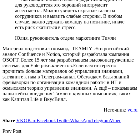
для руководителя это хороший инструмент
ассессмента. Можно увидеть скрытые таланты
сотрудников и выявить слабые стороны. В любом
случае, важно держать команду на позитиве, иначе
есть риск скатиться в стресс.
Юлия, руководитель отдела маркетинга Тимли
Материал подготовила команда TEAMLY. Это российский
аналог Confluence и Notion, который разработала компания
QSOFT. Более 15 лет мы разрабатываем высоконагруженные
системы для Enterprise-клиентов.Если вам интересно
прочитать больше материалов об управлении знаниями,
загляните к нам в Телеграм-канал. Обсуждаем базы знаний,
фреймворки по организации командной работы в ИТ и
осмысляем теорию управления знаниями. А ещё – показываем
наши кейсы внедрения Тимли в крупных компаниях, таких
как Капитал Life и ВкусВилл.
Источник:
vc.ru
Share
VK
OK.ru
Facebook
Twitter
WhatsApp
Telegram
Viber
Prev Post