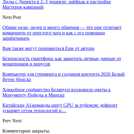
Лиды с Директа в 2–3 дешевле: лайфхак в настройке
Мастеров кампаний
Next Post
Общие цели, лидер и много общения — что еще отличает
комьюнити от простого чата и как с его помощью
зарабатывать
Вам также могут понравиться
Еще от автора
Безопасность смартфона: как защитить личные данные от
мошенников и вирусов
Компьютер для стриминга и создания контента 2026 Белый
Ветер Shop.kz
Хоккейное сообщество Беларуси возложило цветы к
Монументу Победы в Минске
Китайские AI-команды ищут GPU за рубежом: дефицит
ускоряет отток технологий и…
Prev
Next
Комментарии закрыты.