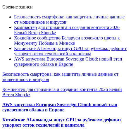
Свежие записи
Безопасность смартфона: как защитить личные данные
от мошенников и вирусов
Компьютер для стриминга и создания контента 2026
Белый Ветер Shop.kz
Хоккейное сообщество Беларуси возложило цветы к
Монументу Победы в Минске
Китайские AI-команды ищут GPU за рубежом: дефицит
ускоряет отток технологий и капитала
AWS запустила European Sovereign Cloud: новый этап
суверенного облака в Европе
Безопасность смартфона: как защитить личные данные от
мошенников и вирусов
Компьютер для стриминга и создания контента 2026 Белый
Ветер Shop.kz
AWS запустила European Sovereign Cloud: новый этап
суверенного облака в Европе
Китайские AI-команды ищут GPU за рубежом: дефицит
ускоряет отток технологий и капитала