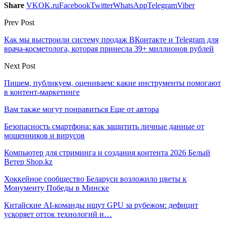
Share
VK
OK.ru
Facebook
Twitter
WhatsApp
Telegram
Viber
Prev Post
Как мы выстроили систему продаж ВКонтакте и Telegram для
врача-косметолога, которая принесла 39+ миллионов рублей
Next Post
Пишем, публикуем, оцениваем: какие инструменты помогают
в контент-маркетинге
Вам также могут понравиться
Еще от автора
Безопасность смартфона: как защитить личные данные от
мошенников и вирусов
Компьютер для стриминга и создания контента 2026 Белый
Ветер Shop.kz
Хоккейное сообщество Беларуси возложило цветы к
Монументу Победы в Минске
Китайские AI-команды ищут GPU за рубежом: дефицит
ускоряет отток технологий и…