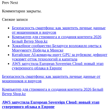
Prev
Next
Комментарии закрыты.
Свежие записи
Безопасность смартфона: как защитить личные данные
от мошенников и вирусов
Компьютер для стриминга и создания контента 2026
Белый Ветер Shop.kz
Хоккейное сообщество Беларуси возложило цветы к
Монументу Победы в Минске
Китайские AI-команды ищут GPU за рубежом: дефицит
ускоряет отток технологий и капитала
AWS запустила European Sovereign Cloud: новый этап
суверенного облака в Европе
Безопасность смартфона: как защитить личные данные от
мошенников и вирусов
Компьютер для стриминга и создания контента 2026 Белый
Ветер Shop.kz
AWS запустила European Sovereign Cloud: новый этап
суверенного облака в Европе