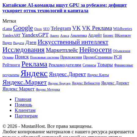
Китайские AI-команды ищут GPU за рубежом: дефицит
ускоряет отток технологий и капитала
Метки
Google
VK
VK Реклама
Telegram
eLama
Wildberries
SEO
Ozon
YandexGPT
Апдейт
YandexART
Аналитика
Бизнес
ВКонтакте
Авито
Алиса
Искусственный интеллект
Дзен
Видео
Выдача
Исследования
Нейросети
Маркетплейс
Объявления
Поиск
РСЯ
Приложения
ПромоСтраницы
Поисковые системы
Отзывы
Реклама
Рекламодателям
Товары
Рейтинги
Сервисы
Финансовые
Яндекс
Яндекс.Директ
результаты
Яндекс.Карты
Яндекс.Маркет
Яндекс Директ
Яндекс Вебмастер
Яндекс Браузер
Яндекс Маркет
Яндекс Метрика
Главная
Помощь
Клиентам
Партнерам
© 2026 - MustanHost. Все права защищены.
Любое копирование материалов с нашего ресурса разрешается