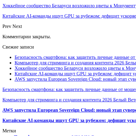
Хоккейное сообщество Беларуси возложило цветы к Монумен
Китайские AI-команды ищут GPU за рубежом: дефицит ускоря
Prev
Next
Комментарии закрыты.
Свежие записи
Безопасность смартфона: как защитить личные данные о
Компьютер для стриминга и создания контента 2026 Белы
Хоккейное сообщество Беларуси возложило цветы к Мо
Китайские AI-команды ищут GPU за рубежом: дефицит ус
AWS запустила European Sovereign Cloud: новый этап сув
Безопасность смартфона: как защитить личные данные от моше
Компьютер для стриминга и создания контента 2026 Белый Вет
AWS запустила European Sovereign Cloud: новый этап сувер
Китайские AI-команды ищут GPU за рубежом: дефицит уско
Метки