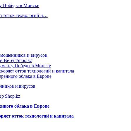
ту Победы в Минске
ет отток технологий и…
т мошенников и вирусов
й Ветер Shop.kz
нументу Победы в Минске
коряет отток технологий и капитала
еренного облака в Европе
нников и вирусов
ер Shop.kz
енного облака в Европе
ряет отток технологий и капитала