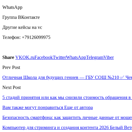
WhatsApp
Группа ВКонтакте
Другие кейсы на vc
Телефон: +79126099975
Share
VK
OK.ru
Facebook
Twitter
WhatsApp
Telegram
Viber
Prev Post
Отличная Школа для будущих гениев — ГБУ СОШ №210 ✅ Чем
Next Post
5 стадий принятия или как мы снизили стоимость обращения в 
Вам также могут понравиться
Еще от автора
Безопасность смартфона: как защитить личные данные от моше
Компьютер для стриминга и создания контента 2026 Белый Вет