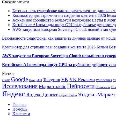
Свежие записи
Безопасность смартфона: как защитить личные данные о
Компьютер для стриминга и создания контента 2026 Белы
Хоккейное сообщество Беларуси возложило цветы к Мо
Китайские AI-команды ищут GPU за рубежом: дефицит ус
AWS запустила European Sovereign Cloud: новый этап сув
Безопасность смартфона: как защитить личные данные от моше
Компьютер для стриминга и создания контента 2026 Белый Вет
AWS запустила European Sovereign Cloud: новый этап сувер
Китайские AI-команды ищут GPU за рубежом: дефицит уско
Метки
Google
VK
VK Реклама
Telegram
eLama
Wildberries
Y
SEO
Ozon
Исследования
Нейросети
Маркетплейс
Объявления
Отз
Яндекс
Яндекс.Маркет
Яндекс.Директ
Яндекс.Карты
Главная
Помощь
Клиентам