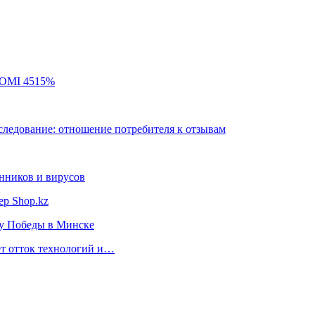
 ROMI 4515%
сследование: отношение потребителя к отзывам
нников и вирусов
ер Shop.kz
ту Победы в Минске
ет отток технологий и…