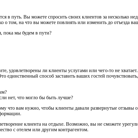
тся в путь. Вы можете спросить своих клиентов за несколько нед
о о том, на что вы можете повлиять или изменить до отъезда ва
, пока мы будем в пути?
те, удовлетворены ли клиенты услугами или чего-то не хватает.
то единственный способ заставить ваших гостей почувствовать, 
ым?
ли нет, что могло бы быть лучше?
му что вам нужно, чтобы клиенты давали развернутые отзывы о т
нформации.
влетворение клиента на отдыхе. Возможно, вы не сможете урегул
ество с отелем или другим контрагентом.