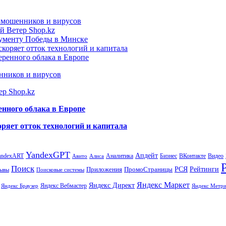
т мошенников и вирусов
й Ветер Shop.kz
нументу Победы в Минске
коряет отток технологий и капитала
еренного облака в Европе
нников и вирусов
ер Shop.kz
енного облака в Европе
ряет отток технологий и капитала
YandexGPT
Апдейт
andexART
Аналитика
Бизнес
ВКонтакте
Видео
Авито
Алиса
Поиск
РСЯ
Рейтинги
Приложения
ПромоСтраницы
Поисковые системы
ывы
Яндекс Маркет
Яндекс Директ
Яндекс Вебмастер
Яндекс Браузер
Яндекс Метри