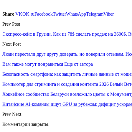
Share
VK
OK.ru
Facebook
Twitter
WhatsApp
Telegram
Viber
Prev Post
Экспресс-кейс в Грузии. Как из 78$ сделать продаж на 3600$.
Next Post
Люди перестали друг другу доверять, но поверили отзывам. И
Вам также могут понравиться
Еще от автора
Безопасность смартфона: как защитить личные данные от моше
Компьютер для стриминга и создания контента 2026 Белый Вет
Хоккейное сообщество Беларуси возложило цветы к Монумен
Китайские AI-команды ищут GPU за рубежом: дефицит ускоря
Prev
Next
Комментарии закрыты.