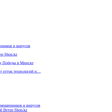
нников и вирусов
ер Shop.kz
ту Победы в Минске
ет отток технологий и…
т мошенников и вирусов
й Ветер Shop.kz