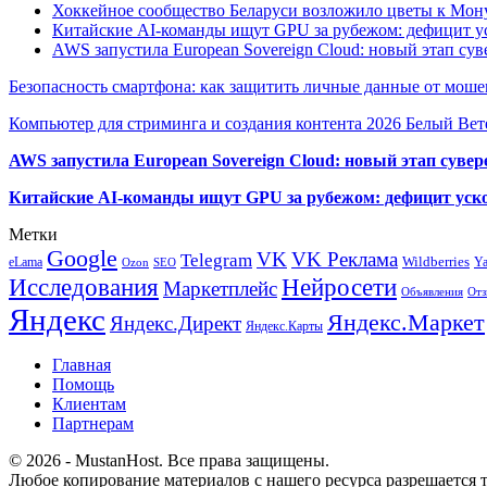
Хоккейное сообщество Беларуси возложило цветы к Мо
Китайские AI-команды ищут GPU за рубежом: дефицит ус
AWS запустила European Sovereign Cloud: новый этап сув
Безопасность смартфона: как защитить личные данные от моше
Компьютер для стриминга и создания контента 2026 Белый Вет
AWS запустила European Sovereign Cloud: новый этап сувер
Китайские AI-команды ищут GPU за рубежом: дефицит уско
Метки
Google
VK
VK Реклама
Telegram
eLama
Wildberries
Y
SEO
Ozon
Исследования
Нейросети
Маркетплейс
Объявления
Отз
Яндекс
Яндекс.Маркет
Яндекс.Директ
Яндекс.Карты
Главная
Помощь
Клиентам
Партнерам
© 2026 - MustanHost. Все права защищены.
Любое копирование материалов с нашего ресурса разрешается т