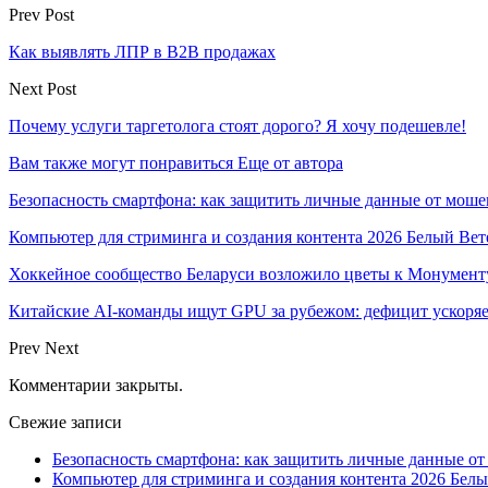
Prev Post
Как выявлять ЛПР в B2B продажах
Next Post
Почему услуги таргетолога стоят дорого? Я хочу подешевле!
Вам также могут понравиться
Еще от автора
Безопасность смартфона: как защитить личные данные от моше
Компьютер для стриминга и создания контента 2026 Белый Вет
Хоккейное сообщество Беларуси возложило цветы к Монумен
Китайские AI-команды ищут GPU за рубежом: дефицит ускоря
Prev
Next
Комментарии закрыты.
Свежие записи
Безопасность смартфона: как защитить личные данные о
Компьютер для стриминга и создания контента 2026 Белы