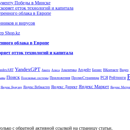
нументу Победы в Минске
коряет отток технологий и капитала
еренного облака в Европе
нников и вирусов
ер Shop.kz
енного облака в Европе
ряет отток технологий и капитала
YandexGPT
Апдейт
andexART
Аналитика
Бизнес
ВКонтакте
Видео
Авито
Алиса
Поиск
РСЯ
Рейтинги
Приложения
ПромоСтраницы
Поисковые системы
ывы
Яндекс Маркет
Яндекс Директ
Яндекс Вебмастер
Яндекс Браузер
Яндекс Метри
олько с обратной активной ссылкой на страницу статьи.