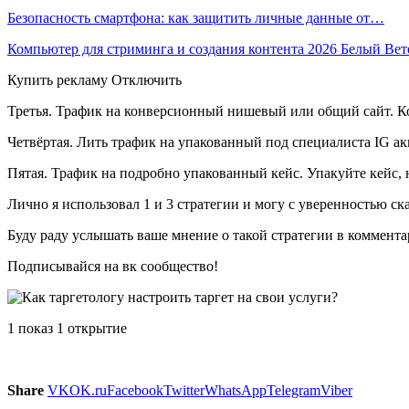
Безопасность смартфона: как защитить личные данные от…
Компьютер для стриминга и создания контента 2026 Белый Ве
Купить рекламу Отключить
Третья. Трафик на конверсионный нишевый или общий сайт. Кон
Четвёртая. Лить трафик на упакованный под специалиста IG а
Пятая. Трафик на подробно упакованный кейс. Упакуйте кейс, 
Лично я использовал 1 и 3 стратегии и могу с уверенностью ска
Буду раду услышать ваше мнение о такой стратегии в коммент
Подписывайся на вк сообщество!
1 показ 1 открытие
Share
VK
OK.ru
Facebook
Twitter
WhatsApp
Telegram
Viber