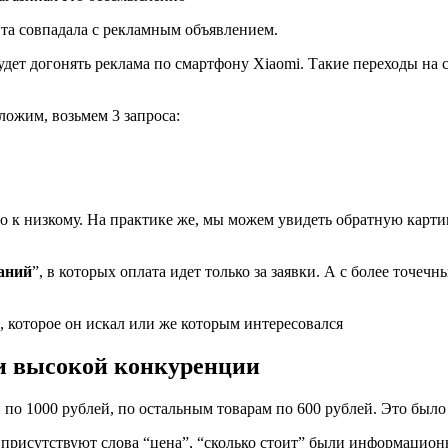
та совпадала с рекламным объявлением.
 будет догонять реклама по смартфону Xiaomi. Такие переходы на 
ложим, возьмем 3 запроса:
о к низкому. На практике же, мы можем увидеть обратную картин
аний
”, в которых оплата идет только за заявки. А с более точе
, которое он искал или же которым интересовался
ри высокой конкуренции
по 1000 рублей, по остальным товарам по 600 рублей. Это было
е присутствуют слова “цена”, “сколько стоит” были информацио