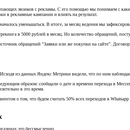
пающих звонков с рекламы. C его помощью мы понимаем с каки
вки в рекламные кампании и влиять на результат.
 началось уменьшаться. В итоге, за месяц ведения мы зафиксиро
рекинга в 5000 рублей в месяц. Но количество обращений, пост
 источник обращений “Заявки или же покупки на сайте”. Договор
 Исходя из данных Яндекс Метрики видели, что по ним наблюдае
дующим образом: сообщали о дате и времени перехода в Мессен
изительно в это время.
лиентом о том, что будем считать 50% всех переходов в Whatsapp 
х
агазинах это бессмысленно