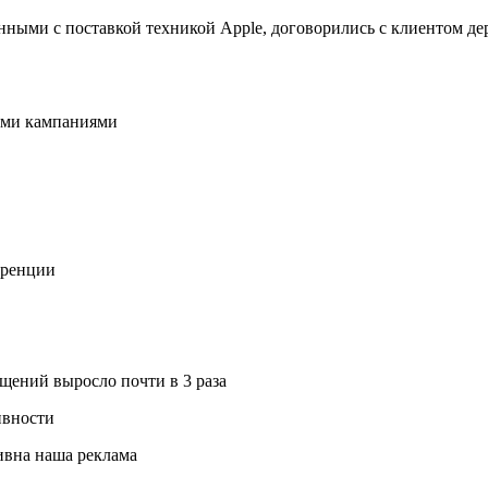
ными с поставкой техникой Apple, договорились с клиентом де
ными кампаниями
уренции
ащений выросло почти в 3 раза
ивности
тивна наша реклама