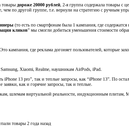
а товары
дороже 20000 рублей
, 2-я группа содержала товары с 
, чем по другой группе, т.е. вернули на стратегию с ручным уп
аннеры
(то есть по смартфонам была 1 кампания, где содержатся
зация кликов
” мы смогли добиться уменьшения стоимости обра
Это кампания, где реклама догоняет пользователей, которые заход
Samsung, Xiaomi, Realme, наушникам AirPods, iPad.
ь iPhone 13 pro”, так и теплые запросы, как “iPhone 13”. По ос
е заявки, как и горячие запросы, так и теплые.
вкам, шлемам виртуальной реальности, индукционным плитам, M
пали товары 2 года назад