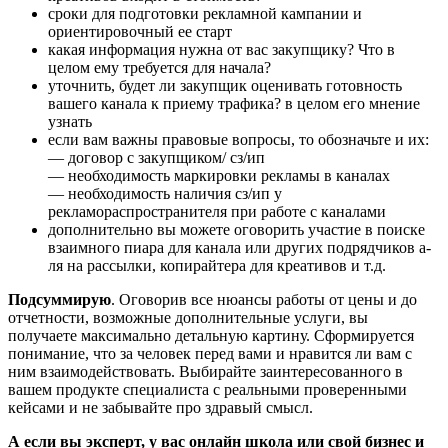
сроки для подготовки рекламной кампании и
ориентировочный ее старт
какая информация нужна от вас закупщику? Что в
целом ему требуется для начала?
уточнить, будет ли закупщик оценивать готовность
вашего канала к приему трафика? в целом его мнение
узнать
если вам важны правовые вопросы, то обозначьте и их:
— договор с закупщиком/ сз/ип
— необходимость маркировки рекламы в каналах
— необходимость наличия сз/ип у
рекламораспространителя при работе с каналами
дополнительно вы можете оговорить участие в поиске
взаимного пиара для канала или других подрядчиков а-
ля на рассылки, копирайтера для креативов и т.д.
Подсуммирую
. Оговорив все нюансы работы от цены и до
отчетности, возможные дополнительные услуги, вы
получаете максимально детальную картину. Сформируется
понимание, что за человек перед вами и нравится ли вам с
ним взаимодействовать. Выбирайте заинтересованного в
вашем продукте специалиста с реальными проверенными
кейсами и не забывайте про здравый смысл.
А если вы эксперт, у вас онлайн школа или свой бизнес и