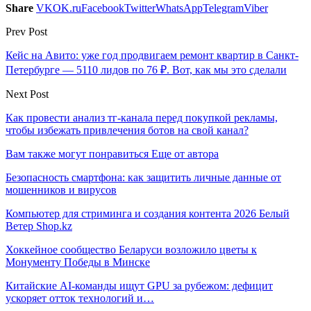
Share
VK
OK.ru
Facebook
Twitter
WhatsApp
Telegram
Viber
Prev Post
Кейс на Авито: уже год продвигаем ремонт квартир в Санкт-
Петербурге — 5110 лидов по 76 ₽. Вот, как мы это сделали
Next Post
Как провести анализ тг-канала перед покупкой рекламы,
чтобы избежать привлечения ботов на свой канал?
Вам также могут понравиться
Еще от автора
Безопасность смартфона: как защитить личные данные от
мошенников и вирусов
Компьютер для стриминга и создания контента 2026 Белый
Ветер Shop.kz
Хоккейное сообщество Беларуси возложило цветы к
Монументу Победы в Минске
Китайские AI-команды ищут GPU за рубежом: дефицит
ускоряет отток технологий и…