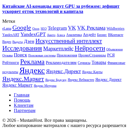
Китайские AI-команды ищут GPU за рубежом: дефицит
ускоряет отток технологий и капитала
Метки
Google
VK
VK Реклама
Telegram
eLama
Wildberries
SEO
Ozon
YandexGPT
Апдейт
YandexART
Аналитика
Бизнес
ВКонтакте
Авито
Алиса
Искусственный интеллект
Дзен
Видео
Выдача
Исследования
Нейросети
Маркетплейс
Объявления
Поиск
РСЯ
Приложения
ПромоСтраницы
Поисковые системы
Отзывы
Реклама
Рекламодателям
Товары
Рейтинги
Сервисы
Финансовые
Яндекс
Яндекс.Директ
результаты
Яндекс.Карты
Яндекс.Маркет
Яндекс Директ
Яндекс Вебмастер
Яндекс Браузер
Яндекс Маркет
Яндекс Метрика
Главная
Помощь
Клиентам
Партнерам
© 2026 - MustanHost. Все права защищены.
Любое копирование материалов с нашего ресурса разрешается