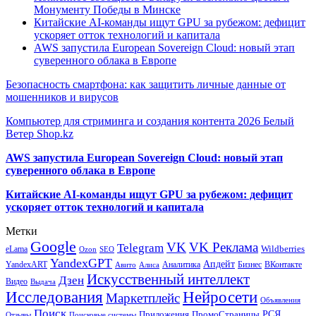
Монументу Победы в Минске
Китайские AI-команды ищут GPU за рубежом: дефицит
ускоряет отток технологий и капитала
AWS запустила European Sovereign Cloud: новый этап
суверенного облака в Европе
Безопасность смартфона: как защитить личные данные от
мошенников и вирусов
Компьютер для стриминга и создания контента 2026 Белый
Ветер Shop.kz
AWS запустила European Sovereign Cloud: новый этап
суверенного облака в Европе
Китайские AI-команды ищут GPU за рубежом: дефицит
ускоряет отток технологий и капитала
Метки
Google
VK
VK Реклама
Telegram
eLama
Wildberries
SEO
Ozon
YandexGPT
Апдейт
YandexART
Аналитика
Бизнес
ВКонтакте
Авито
Алиса
Искусственный интеллект
Дзен
Видео
Выдача
Исследования
Нейросети
Маркетплейс
Объявления
Поиск
РСЯ
Приложения
ПромоСтраницы
Поисковые системы
Отзывы