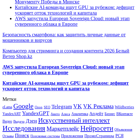
Монументу Победы в Минске
Китайские AI-команды ищут GPU за рубежом: дефицит
ускоряет отток технологий и капитала
AWS запустила European Sovereign Cloud: новый этап
суверенного облака в Европе
Безопасность смартфона: как защитить личные данные от
мошенников и вирусов
Компьютер для стриминга и создания контента 2026 Белый
Ветер Shop.kz
AWS запустила European Sovereign Cloud: новый этап
суверенного облака в Европе
Китайские AI-команды ищут GPU за рубежом: дефицит
ускоряет отток технологий и капитала
Метки
Google
VK
VK Реклама
Telegram
eLama
Wildberries
SEO
Ozon
YandexGPT
Апдейт
YandexART
Аналитика
Бизнес
ВКонтакте
Авито
Алиса
Искусственный интеллект
Дзен
Видео
Выдача
Исследования
Нейросети
Маркетплейс
Объявления
Поиск
РСЯ
Приложения
ПромоСтраницы
Поисковые системы
Отзывы