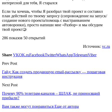
интересной для тебя, Я старался
Если ты хочешь, чтобы Я разобрал твой проект и составил
план действий по твоему запросу (сопровождение на запуск/
создание нового проекта/помощь с выстраиванием
автоворонки), просто напиши мне «Разбор» и мы обсудим
твой проект🤝
286 показов 50 открытий
Источник:
vc.ru
Share
VK
OK.ru
Facebook
Twitter
WhatsApp
Telegram
Viber
Prev Post
Гайд: Как создать продающую email-рассылку — пошаговая
инструкция
Next Post
Почему 90% телеграм-каналов – ШЛАК, не приносящий
прибыли?
Вам также могут понравиться
Еще от автора