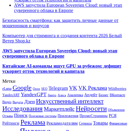
AWS запустила European Sovereign Cloud: новый этап
суверенного облака в Европе
Безопасность смартфона: как защитить личные данные от
мошенников и вирусов
Компьютер для стриминга и создания контента 2026 Белый
Ветер Shop.kz
AWS запустила European Sovereign Cloud: новый этап
суверенного облака в Европе
Китайские AI-команды ищут GPU за рубежом: дефицит
ускоряет отток технологий и капитала
Метки
Google
VK
VK Реклама
Telegram
eLama
Wildberries
SEO
Ozon
YandexGPT
Апдейт
YandexART
Аналитика
Бизнес
ВКонтакте
Авито
Алиса
Искусственный интеллект
Дзен
Видео
Выдача
Исследования
Нейросети
Маркетплейс
Объявления
Поиск
РСЯ
Приложения
ПромоСтраницы
Поисковые системы
Отзывы
Реклама
Рекламодателям
Товары
Рейтинги
Сервисы
Финансовые
Яндекс