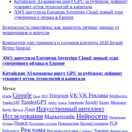
Китайские AI-команды ищут GPU за рубежом: дефицит
ускоряет отток технологий и капитала
AWS запустила European Sovereign Cloud: новый этап
суверенного облака в Европе
Безопасность смартфона: как защитить личные данные от
мошенников и вирусов
Компьютер для стриминга и создания контента 2026 Белый
Ветер Shop.kz
AWS запустила European Sovereign Cloud: новый этап
суверенного облака в Европе
Китайские AI-команды ищут GPU за рубежом: дефицит
ускоряет отток технологий и капитала
Метки
Google
VK
VK Реклама
Telegram
eLama
Wildberries
SEO
Ozon
YandexGPT
Апдейт
YandexART
Аналитика
Бизнес
ВКонтакте
Авито
Алиса
Искусственный интеллект
Дзен
Видео
Выдача
Исследования
Нейросети
Маркетплейс
Объявления
Поиск
РСЯ
Приложения
ПромоСтраницы
Поисковые системы
Отзывы
Реклама
Рекламодателям
Товары
Рейтинги
Сервисы
Финансовые