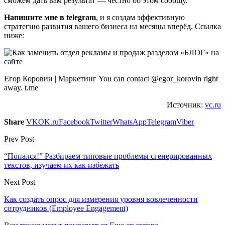
сможем дать вам результат — честно об этом сообщу.
Напишите мне в telegram
, и я создам эффективную
стратегию развития вашего бизнеса на месяцы вперёд. Ссылка
ниже:
Егор Коровин | Маркетинг You can contact @egor_korovin right
away. t.me
Источник:
vc.ru
Share
VK
OK.ru
Facebook
Twitter
WhatsApp
Telegram
Viber
Prev Post
“Попался!” Разбираем типовые проблемы сгенерированных
текстов, изучаем их как избежать
Next Post
Как создать опрос для измерения уровня вовлеченности
сотрудников (Employee Engagement)