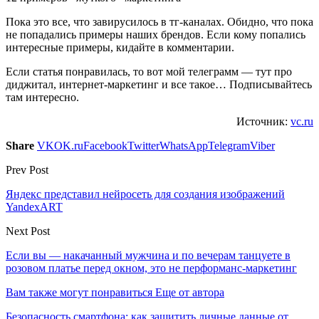
Пока это все, что завирусилось в тг-каналах. Обидно, что пока
не попадались примеры наших брендов. Если кому попались
интересные примеры, кидайте в комментарии.
Если статья понравилась, то вот мой телеграмм — тут про
диджитал, интернет-маркетинг и все такое… Подписывайтесь
там интересно.
Источник:
vc.ru
Share
VK
OK.ru
Facebook
Twitter
WhatsApp
Telegram
Viber
Prev Post
Яндекс представил нейросеть для создания изображений
YandexART
Next Post
Если вы — накачанный мужчина и по вечерам танцуете в
розовом платье перед окном, это не перформанс-маркетинг
Вам также могут понравиться
Еще от автора
Безопасность смартфона: как защитить личные данные от