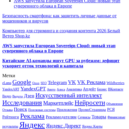
AWS запустила European Sovereign Cloud: новый этап
суверенного облака в Европе
Безопасность смартфона: как защитить личные данные от
мошенников и вирусов
Компьютер для стриминга и создания контента 2026 Белый
Ветер Shop.kz
AWS запустила European Sovereign Cloud: новый этап
суверенного облака в Европе
Китайские AI-команды ищут GPU за рубежом: дефицит
ускоряет отток технологий и капитала
Метки
Google
VK
VK Реклама
Telegram
eLama
Wildberries
SEO
Ozon
YandexGPT
Апдейт
YandexART
Аналитика
Бизнес
ВКонтакте
Авито
Алиса
Искусственный интеллект
Дзен
Видео
Выдача
Исследования
Нейросети
Маркетплейс
Объявления
Поиск
РСЯ
Приложения
ПромоСтраницы
Поисковые системы
Отзывы
Реклама
Рекламодателям
Товары
Рейтинги
Сервисы
Финансовые
Яндекс
Яндекс.Директ
результаты
Яндекс.Карты