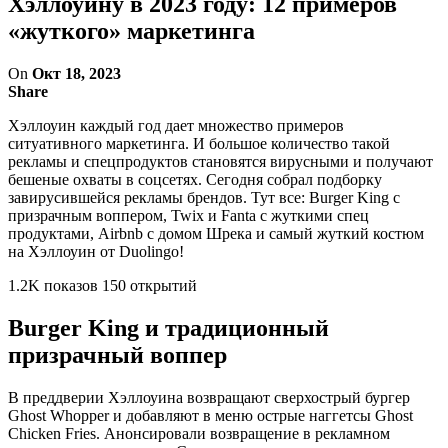
Хэллоуину в 2023 году: 12 примеров
«жуткого» маркетинга
On
Окт 18, 2023
Share
Хэллоуин каждый год дает множество примеров
ситуативного маркетинга. И большое количество такой
рекламы и спецпродуктов становятся вирусными и получают
бешеные охваты в соцсетях. Сегодня собрал подборку
завирусившейся рекламы брендов. Тут все: Burger King с
призрачным воппером, Twix и Fanta с жуткими спец
продуктами, Airbnb с домом Шрека и самый жуткий костюм
на Хэллоуин от Duolingo!
1.2K показов 150 открытий
Burger King и традиционный
призрачный воппер
В преддверии Хэллоуина возвращают сверхострый бургер
Ghost Whopper и добавляют в меню острые наггетсы Ghost
Chicken Fries. Анонсировали возвращение в рекламном