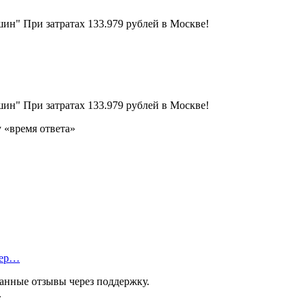
 «время ответа»
тер…
анные отзывы через поддержку.
.