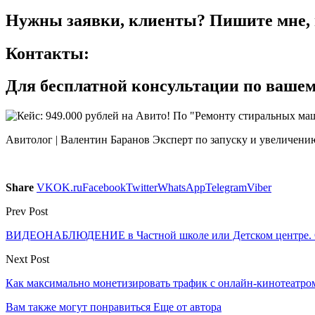
Нужны заявки, клиенты? Пишите мне, и 
Контакты:
Для бесплатной консультации по вашем
Авитолог | Валентин Баранов Эксперт по запуску и увеличению
Share
VK
OK.ru
Facebook
Twitter
WhatsApp
Telegram
Viber
Prev Post
ВИДЕОНАБЛЮДЕНИЕ в Частной школе или Детском центре. Ол
Next Post
Как максимально монетизировать трафик с онлайн-кинотеатр
Вам также могут понравиться
Еще от автора