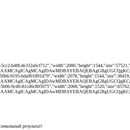
2-5cc2-b4f8-de332a6cf712","width":2080,"height":1544,"size":57521,"t
A4AAD/2wBDAAMCAgICAgMCAgIDAwMDBAYEBAQEBAgGB
-50b6-9195-bda901891d79","width":2078,"height":1544,"size":38419,"t
4AAD/2wBDAAMCAgICAgMCAgIDAwMDBAYEBAQEBAgGBg
-5b06-9cd6-81cd6c805075","width":2068,"height":1520,"size":65762,"
4AAD/2wBDAAMCAgICAgMCAgIDAwMDBAYEBAQEBAgGBg
симальный результат!