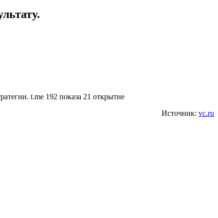
льтату.
атегии. t.me 192 показа 21 открытие
Источник:
vc.ru