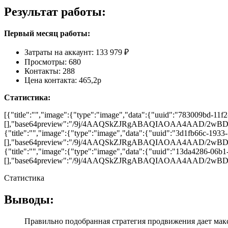
Результат работы:
Первый месяц работы:
Затраты на аккаунт: 133 979 ₽
Просмотры: 680
Контакты: 288
Цена контакта: 465,2р
Статистика:
[{"title":"","image":{"type":"image","data":{"uuid":"783009bd-11f
[],"base64preview":"/9j/4AAQSkZJRgABAQIAOA
{"title":"","image":{"type":"image","data":{"uuid":"3d1fb66c-1933
[],"base64preview":"/9j/4AAQSkZJRgABAQIAOAA
{"title":"","image":{"type":"image","data":{"uuid":"13da4286-06b1
[],"base64preview":"/9j/4AAQSkZJRgABAQIAOAA
Статистика
Выводы:
Правильно подобранная стратегия продвижения дает мак