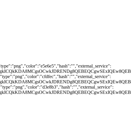
ype":"png","color":"e5e6e5","hash":"","external_service":
gUGCQgKCgkICQkKDA8MCgsOCwkJDRENDg8QEBEQCgwS
ype":"png","color":"cfdfec","hash":"","external_service":
UGCQgKCgkICQkKDA8MCgsOCwkJDRENDg8QEBEQCgwSEx
type":"png","color":"d3e8b3","hash":"","external_service":
UGCQgKCgkICQkKDA8MCgsOCwkJDRENDg8QEBEQCgwSEx