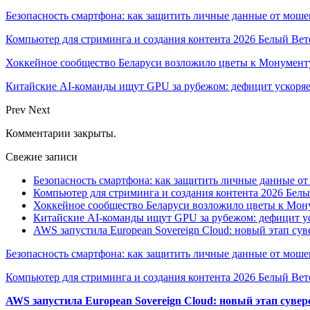
Безопасность смартфона: как защитить личные данные от моше
Компьютер для стриминга и создания контента 2026 Белый Вет
Хоккейное сообщество Беларуси возложило цветы к Монумен
Китайские AI-команды ищут GPU за рубежом: дефицит ускоря
Prev
Next
Комментарии закрыты.
Свежие записи
Безопасность смартфона: как защитить личные данные о
Компьютер для стриминга и создания контента 2026 Белы
Хоккейное сообщество Беларуси возложило цветы к Мо
Китайские AI-команды ищут GPU за рубежом: дефицит ус
AWS запустила European Sovereign Cloud: новый этап сув
Безопасность смартфона: как защитить личные данные от моше
Компьютер для стриминга и создания контента 2026 Белый Вет
AWS запустила European Sovereign Cloud: новый этап сувер