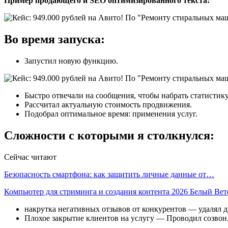
Пример продающего и SEO оптимизированного текста:
Во время запуска:
Запустил новую функцию.
Быстро отвечали на сообщения, чтобы набрать статистику
Рассчитал актуальную стоимость продвижения.
Подобрал оптимальное время: применения услуг.
Сложности с которыми я столкнулся:
Сейчас читают
Безопасность смартфона: как защитить личные данные от…
Компьютер для стриминга и создания контента 2026 Белый Ве
накрутка негативных отзывов от конкурентов — удалял д
Плохое закрытие клиентов на услугу — Проводил созвон