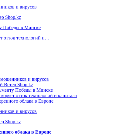
нников и вирусов
ер Shop.kz
ту Победы в Минске
ет отток технологий и…
т мошенников и вирусов
й Ветер Shop.kz
нументу Победы в Минске
коряет отток технологий и капитала
еренного облака в Европе
нников и вирусов
ер Shop.kz
енного облака в Европе