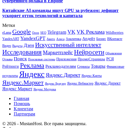
суверенного облака в Европе
Китайские AI-команды ищут GPU за рубежом: дефицит
ускоряет отток технологий и капитала
Метки
Google
VK
VK Реклама
Telegram
eLama
Wildberries
SEO
Ozon
YandexGPT
Апдейт
YandexART
Аналитика
Бизнес
ВКонтакте
Авито
Алиса
Искусственный интеллект
Дзен
Видео
Выдача
Исследования
Нейросети
Маркетплейс
Объявления
Поиск
РСЯ
Приложения
ПромоСтраницы
Поисковые системы
Отзывы
Реклама
Рекламодателям
Товары
Рейтинги
Сервисы
Финансовые
Яндекс
Яндекс.Директ
результаты
Яндекс.Карты
Яндекс.Маркет
Яндекс Директ
Яндекс Вебмастер
Яндекс Браузер
Яндекс Маркет
Яндекс Метрика
Главная
Помощь
Клиентам
Партнерам
© 2026 - MustanHost. Все права защищены.