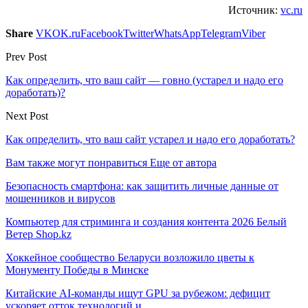
Источник:
vc.ru
Share
VK
OK.ru
Facebook
Twitter
WhatsApp
Telegram
Viber
Prev Post
Как определить, что ваш сайт — говно (устарел и надо его
доработать)?
Next Post
Как определить, что ваш сайт устарел и надо его доработать?
Вам также могут понравиться
Еще от автора
Безопасность смартфона: как защитить личные данные от
мошенников и вирусов
Компьютер для стриминга и создания контента 2026 Белый
Ветер Shop.kz
Хоккейное сообщество Беларуси возложило цветы к
Монументу Победы в Минске
Китайские AI-команды ищут GPU за рубежом: дефицит
ускоряет отток технологий и…