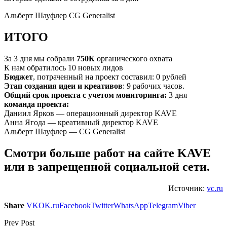
Альберт Шауфлер CG Generalist
ИТОГО
За 3 дня мы собрали
750К
органического охвата
К нам обратилось 10 новых лидов
Бюджет
, потраченный на проект составил: 0 рублей
Этап создания идеи и креативов
: 9 рабочих часов.
Общий срок проекта с учетом мониторинга:
3 дня
команда проекта:
Даниил Ярков — операционный директор KAVE
Анна Ягода — креативный директор KAVE
Альберт Шауфлер — CG Generalist
Смотри больше работ на сайте KAVE
или в запрещенной социальной сети.
Источник:
vc.ru
Share
VK
OK.ru
Facebook
Twitter
WhatsApp
Telegram
Viber
Prev Post