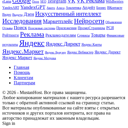
Google
VK
VK Реклама
Telegram
eLama
Wildberries
SEO
Ozon
YandexGPT
Апдейт
YandexART
Аналитика
Бизнес
ВКонтакте
Авито
Алиса
Искусственный интеллект
Дзен
Видео
Выдача
Исследования
Нейросети
Маркетплейс
Объявления
Поиск
РСЯ
Приложения
ПромоСтраницы
Поисковые системы
Отзывы
Реклама
Рекламодателям
Товары
Рейтинги
Сервисы
Финансовые
Яндекс
Яндекс.Директ
результаты
Яндекс.Карты
Яндекс.Маркет
Яндекс Директ
Яндекс Вебмастер
Яндекс Браузер
Яндекс Маркет
Яндекс Метрика
Главная
Помощь
Клиентам
Партнерам
© 2026 - MustanHost. Все права защищены.
Любое копирование материалов с нашего ресурса разрешается
только с обратной активной ссылкой на страницу статьи.
Все материалы опубликованные на сайте взяты с открытых
источников и других порталов интернета, все права на
авторство принадлежат их законным владельцам.
Sign in