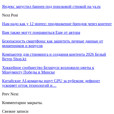
Яндекс запустил баннер под поисковой строкой на ya.ru
Next Post
Нам надо как у 12 storeez: продвижение брендов через контент
Вам также могут понравиться
Еще от автора
Безопасность смартфона: как защитить личные данные от
мошенников и вирусов
Компьютер для стриминга и создания контента 2026 Белый
Ветер Shop.kz
Хоккейное сообщество Беларуси возложило цветы к
Монументу Победы в Минске
Китайские AI-команды ищут GPU за рубежом: дефицит
ускоряет отток технологий и…
Prev
Next
Комментарии закрыты.
Свежие записи