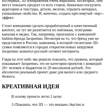
Во-первых, 3D изображения очень виральны. Во-вторых, они
могут показать продукт со всех сторон, буквально погрузить
аудиторию в текстуры, детали, мелочи, отразить материал,
уникальные свойства. И, конечно, создать пресловутый «вау»-
эффект.
Стоит компаниям сделать проработанный и качественный
контент, он тут же разлетается по пабликам, телеграмм-
каналам и медиа. Так, например, произошло с кампанией
fashion-бренда Jacquemus. Несмотря на то, что бренд уже не
представлен в России, кампания, в которой гигантские 3D-
сумки появляются в городах открытия новых шоурумов
Jacquemus захватил русский сегмент интернета.
Глядя на этот кейс мы решили показать, что уровень, который
показывает Jacquemus, это не категория проектов с командой
20+ человек и бюджетом от 20 миллионов рублей. Это
абсолютно реальный проект даже для малого или среднего
бизнеса.
КРЕАТИВНАЯ ИДЕЯ
В основу проекта легло 2 цели:
1) Показать, что 3D — это реально, быстро и