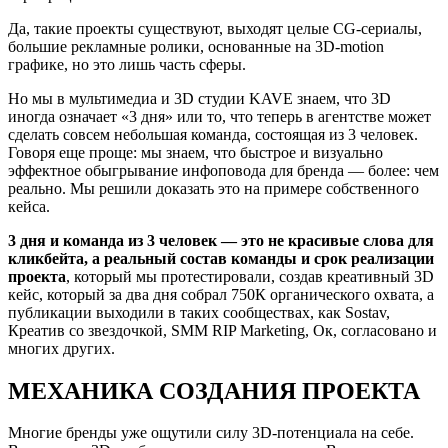
Да, такие проекты существуют, выходят целые CG-сериалы,
большие рекламные ролики, основанные на 3D-motion
графике, но это лишь часть сферы.
Но мы в мультимедиа и 3D студии KAVE знаем, что 3D
иногда означает «3 дня» или то, что теперь в агентстве может
сделать совсем небольшая команда, состоящая из 3 человек.
Говоря еще проще: мы знаем, что быстрое и визуально
эффектное обыгрывание инфоповода для бренда — более: чем
реально. Мы решили доказать это на примере собственного
кейса.
3 дня и команда из 3 человек — это не красивые слова для
кликбейта, а реальный состав команды и срок реализации
проекта
, который мы протестировали, создав креативный 3D
кейс, который за два дня собрал 750К органического охвата, а
публикации выходили в таких сообществах, как Sostav,
Креатив со звездочкой, SMM RIP Marketing, Ок, согласовано и
многих других.
МЕХАНИКА СОЗДАНИЯ ПРОЕКТА
Многие бренды уже ощутили силу 3D-потенциала на себе.