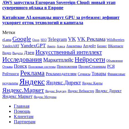
AWS запустила European Sovereign Cloud: новый этап
суверенного облака в Европе
Китайские AI-команды ищут GPU за рубежом: дефицит
ускоряет отток технологий и капитала
Метки
Google
VK
VK Реклама
Telegram
eLama
Wildberries
SEO
Ozon
YandexGPT
Апдейт
YandexART
Аналитика
Бизнес
ВКонтакте
Авито
Алиса
Искусственный интеллект
Дзен
Видео
Выдача
Исследования
Нейросети
Маркетплейс
Объявления
Поиск
РСЯ
Приложения
ПромоСтраницы
Поисковые системы
Отзывы
Реклама
Рекламодателям
Товары
Рейтинги
Сервисы
Финансовые
Яндекс
Яндекс.Директ
результаты
Яндекс.Карты
Яндекс.Маркет
Яндекс Директ
Яндекс Вебмастер
Яндекс Браузер
Яндекс Маркет
Яндекс Метрика
Главная
Помощь
Клиентам
Партнерам