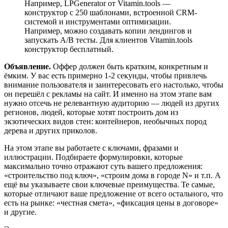
Например, LPGenerator от Vitamin.tools —
конструктор с 250 шаблонами, встроенной CRM-
системой и инструментами оптимизации.
Например, можно создавать копии лендингов и
запускать A/B тесты. Для клиентов Vitamin.tools
конструктор бесплатный.
Объявление.
Оффер должен быть кратким, конкретным и
ёмким. У вас есть примерно 1-2 секунды, чтобы привлечь
внимание пользователя и заинтересовать его настолько, чтобы
он перешёл с рекламы на сайт. И именно на этом этапе вам
нужно отсечь не релевантную аудиторию — людей из других
регионов, людей, которые хотят построить дом из
экзотических видов стен: контейнеров, необычных пород
дерева и других приколов.
На этом этапе вы работаете с ключами, фразами и
иллюстрации. Подбираете формулировки, которые
максимально точно отражают суть вашего предложения:
«строительство под ключ», «строим дома в городе N» и т.п. А
ещё вы указываете свои ключевые преимущества. Те самые,
которые отличают ваше предложение от всего остального, что
есть на рынке: «честная смета», «фиксация цены в договоре»
и другие.