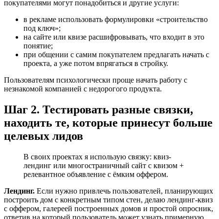
покупателями могут понадобиться и другие услуги:
в рекламе использовать формулировки «строительство
под ключ»;
на сайте или квизе расшифровывать, что входит в это
понятие;
при общении с самим покупателем предлагать начать с
проекта, а уже потом впрягаться в стройку.
Пользователям психологически проще начать работу с
незнакомой компанией с недорогого продукта.
Шаг 2. Тестировать разные связки,
находить те, которые принесут больше
целевых лидов
В своих проектах я использую связку: квиз-
лендинг или многостраничный сайт с квизом +
релевантное объявление с ёмким оффером.
Лендинг.
Если нужно привлечь пользователей, планирующих
построить дом с конкретным типом стен, делаю лендинг-квиз
с оффером, галереей построенных домов и простой опросник,
ответив на который пользователь может узнать примерную