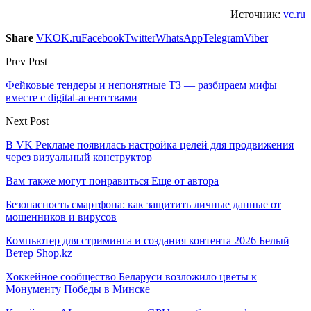
Источник:
vc.ru
Share
VK
OK.ru
Facebook
Twitter
WhatsApp
Telegram
Viber
Prev Post
Фейковые тендеры и непонятные ТЗ — разбираем мифы
вместе с digital-агентствами
Next Post
В VK Рекламе появилась настройка целей для продвижения
через визуальный конструктор
Вам также могут понравиться
Еще от автора
Безопасность смартфона: как защитить личные данные от
мошенников и вирусов
Компьютер для стриминга и создания контента 2026 Белый
Ветер Shop.kz
Хоккейное сообщество Беларуси возложило цветы к
Монументу Победы в Минске