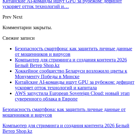
Китайские AI-команды ищут GPU за рубежом: дефицит
ускоряет отток технологий и…
Prev
Next
Комментарии закрыты.
Свежие записи
Безопасность смартфона: как защитить личные данные
от мошенников и вирусов
Компьютер для стриминга и создания контента 2026
Белый Ветер Shop.kz
Хоккейное сообщество Беларуси возложило цветы к
Монументу Победы в Минске
Китайские AI-команды ищут GPU за рубежом: дефицит
ускоряет отток технологий и капитала
AWS запустила European Sovereign Cloud: новый этап
суверенного облака в Европе
Безопасность смартфона: как защитить личные данные от
мошенников и вирусов
Компьютер для стриминга и создания контента 2026 Белый
Ветер Shop.kz