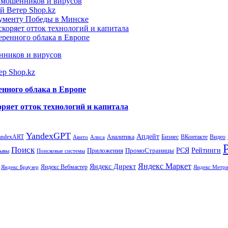
т мошенников и вирусов
й Ветер Shop.kz
нументу Победы в Минске
коряет отток технологий и капитала
еренного облака в Европе
нников и вирусов
ер Shop.kz
енного облака в Европе
ряет отток технологий и капитала
YandexGPT
Апдейт
andexART
Аналитика
Бизнес
ВКонтакте
Видео
Авито
Алиса
Поиск
РСЯ
Рейтинги
Приложения
ПромоСтраницы
Поисковые системы
ывы
Яндекс Маркет
Яндекс Директ
Яндекс Вебмастер
Яндекс Браузер
Яндекс Метри