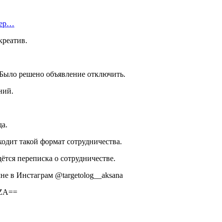
тер…
креатив.
 Было решено объявление отключить.
ний.
да.
ходит такой формат сотрудничества.
ётся переписка о сотрудничестве.
не в Инстаграм @targetolog__aksana
2ZA==