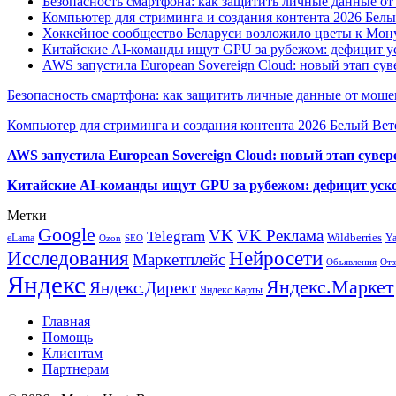
Безопасность смартфона: как защитить личные данные о
Компьютер для стриминга и создания контента 2026 Белы
Хоккейное сообщество Беларуси возложило цветы к Мо
Китайские AI-команды ищут GPU за рубежом: дефицит ус
AWS запустила European Sovereign Cloud: новый этап сув
Безопасность смартфона: как защитить личные данные от моше
Компьютер для стриминга и создания контента 2026 Белый Вет
AWS запустила European Sovereign Cloud: новый этап сувер
Китайские AI-команды ищут GPU за рубежом: дефицит уско
Метки
Google
VK
VK Реклама
Telegram
eLama
Wildberries
Y
SEO
Ozon
Исследования
Нейросети
Маркетплейс
Объявления
Отз
Яндекс
Яндекс.Маркет
Яндекс.Директ
Яндекс.Карты
Главная
Помощь
Клиентам
Партнерам