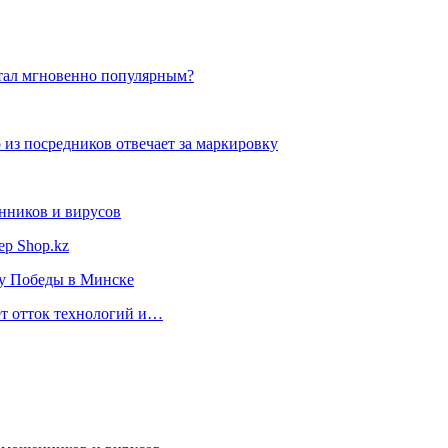
стал мгновенно популярным?
 из посредников отвечает за маркировку
нников и вирусов
ер Shop.kz
ту Победы в Минске
ет отток технологий и…