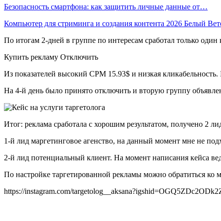
Безопасность смартфона: как защитить личные данные от…
Компьютер для стриминга и создания контента 2026 Белый Ве
По итогам 2-дней в группе по интересам сработал только один 
Купить рекламу Отключить
Из показателей высокий CPM 15.93$ и низкая кликабельность.
На 4-й день было принято отключить и вторую группу объявле
Итог: реклама сработала с хорошим результатом, получено 2 ли
1-й лид маргетинговое агенство, на данный момент мне не под
2-й лид потенциальный клиент. На момент написания кейса вед
По настройке таргетированной рекламы можно обратиться ко м
https://instagram.com/targetolog__aksana?igshid=OGQ5ZDc2ODk