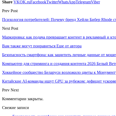
Share
VK
OK.ru
Facebook
Twitter
WhatsApp
Telegram
Viber
Prev Post
Психология потребителей: Почему бренд Хейли Бибер Rhode 
Next Post
Маркировка: как подача превращает контент в рекламный и кто
Вам также могут понравиться
Еще от автора
Безопасность смартфона: как защитить личные данные от моше
Компьютер для стриминга и создания контента 2026 Белый Вет
Хоккейное сообщество Беларуси возложило цветы к Монумен
Китайские AI-команды ищут GPU за рубежом: дефицит ускоря
Prev
Next
Комментарии закрыты.
Свежие записи