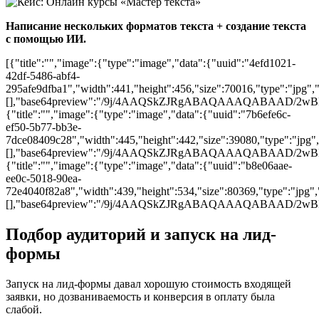
Написание нескольких форматов текста + создание текста
с помощью ИИ.
[{"title":"","image":{"type":"image","data":{"uuid":"4efd1021-
42df-5486-abf4-
295afe9dfba1","width":441,"height":456,"size":70016,"type":"jpg","c
[],"base64preview":"/9j/4AAQSkZJRgABAQAAAQAB
{"title":"","image":{"type":"image","data":{"uuid":"7b6efe6c-
ef50-5b77-bb3e-
7dce08409c28","width":445,"height":442,"size":39080,"type":"jpg","
[],"base64preview":"/9j/4AAQSkZJRgABAQAAAQAB
{"title":"","image":{"type":"image","data":{"uuid":"b8e06aae-
ee0c-5018-90ea-
72e4040f82a8","width":439,"height":534,"size":80369,"type":"jpg","
[],"base64preview":"/9j/4AAQSkZJRgABAQAAAQAB
Подбор аудиторий и запуск на лид-
формы
Запуск на лид-формы давал хорошую стоимость входящей
заявки, но дозваниваемость и конверсия в оплату была
слабой.