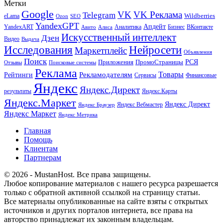
Метки
Google
VK
VK Реклама
Telegram
eLama
Wildberries
SEO
Ozon
YandexGPT
Апдейт
YandexART
Аналитика
Бизнес
ВКонтакте
Авито
Алиса
Искусственный интеллект
Дзен
Видео
Выдача
Исследования
Нейросети
Маркетплейс
Объявления
Поиск
РСЯ
Приложения
ПромоСтраницы
Поисковые системы
Отзывы
Реклама
Рекламодателям
Товары
Рейтинги
Сервисы
Финансовые
Яндекс
Яндекс.Директ
результаты
Яндекс.Карты
Яндекс.Маркет
Яндекс Директ
Яндекс Вебмастер
Яндекс Браузер
Яндекс Маркет
Яндекс Метрика
Главная
Помощь
Клиентам
Партнерам
© 2026 - MustanHost. Все права защищены.
Любое копирование материалов с нашего ресурса разрешается
только с обратной активной ссылкой на страницу статьи.
Все материалы опубликованные на сайте взяты с открытых
источников и других порталов интернета, все права на
авторство принадлежат их законным владельцам.