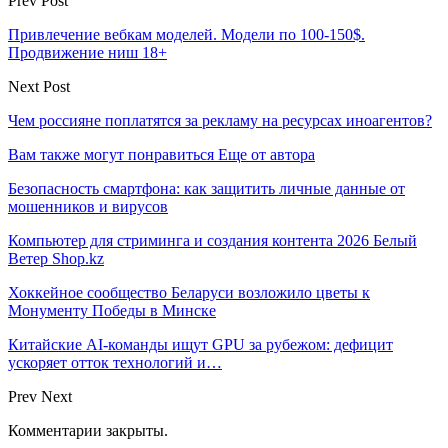
Prev Post
Привлечение вебкам моделей. Модели по 100-150$.
Продвижение ниш 18+
Next Post
Чем россияне поплатятся за рекламу на ресурсах иноагентов?
Вам также могут понравиться
Еще от автора
Безопасность смартфона: как защитить личные данные от
мошенников и вирусов
Компьютер для стриминга и создания контента 2026 Белый
Ветер Shop.kz
Хоккейное сообщество Беларуси возложило цветы к
Монументу Победы в Минске
Китайские AI-команды ищут GPU за рубежом: дефицит
ускоряет отток технологий и…
Prev
Next
Комментарии закрыты.