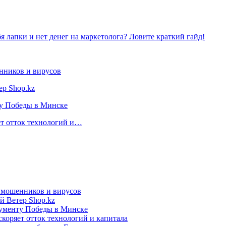
я лапки и нет денег на маркетолога? Ловите краткий гайд!
нников и вирусов
ер Shop.kz
ту Победы в Минске
ет отток технологий и…
т мошенников и вирусов
й Ветер Shop.kz
нументу Победы в Минске
коряет отток технологий и капитала