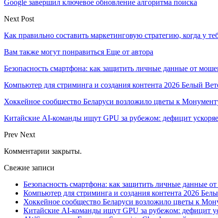
Google завершил ключевое обновление алгоритма поиска
Next Post
Как правильно составить маркетинговую стратегию, когда у теб
Вам также могут понравиться
Еще от автора
Безопасность смартфона: как защитить личные данные от моше
Компьютер для стриминга и создания контента 2026 Белый Вет
Хоккейное сообщество Беларуси возложило цветы к Монумен
Китайские AI-команды ищут GPU за рубежом: дефицит ускоря
Prev
Next
Комментарии закрыты.
Свежие записи
Безопасность смартфона: как защитить личные данные о
Компьютер для стриминга и создания контента 2026 Белы
Хоккейное сообщество Беларуси возложило цветы к Мо
Китайские AI-команды ищут GPU за рубежом: дефицит ус