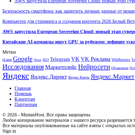
AWS запустила European Sovereign Cloud: новый этап сув
Безопасность смартфона: как защитить личные данные от моше
Компьютер для стриминга и создания контента 2026 Белый Вет
AWS запустила European Sovereign Cloud: новый этап сувер
Китайские AI-команды ищут GPU за рубежом: дефицит уско
Метки
Google
VK
VK Реклама
Telegram
eLama
Wildberries
Y
SEO
Ozon
Исследования
Нейросети
Маркетплейс
Объявления
Отз
Яндекс
Яндекс.Маркет
Яндекс.Директ
Яндекс.Карты
Главная
Помощь
Клиентам
Партнерам
© 2026 - MustanHost. Все права защищены.
Любое копирование материалов с нашего ресурса разрешается т
Все материалы опубликованные на сайте взяты с открытых исто
Sign in