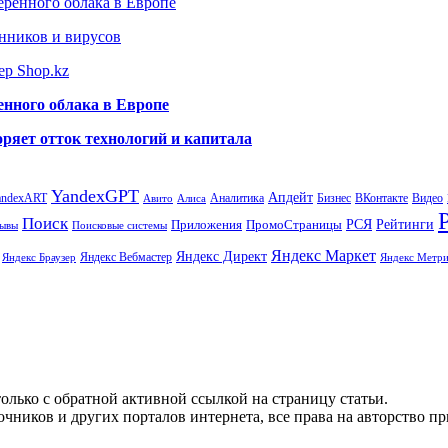
еренного облака в Европе
нников и вирусов
ер Shop.kz
енного облака в Европе
ряет отток технологий и капитала
YandexGPT
Апдейт
andexART
Аналитика
Бизнес
ВКонтакте
Видео
Авито
Алиса
Поиск
РСЯ
Рейтинги
Приложения
ПромоСтраницы
Поисковые системы
ывы
Яндекс Маркет
Яндекс Директ
Яндекс Вебмастер
Яндекс Браузер
Яндекс Метри
олько с обратной активной ссылкой на страницу статьи.
чников и других порталов интернета, все права на авторство п