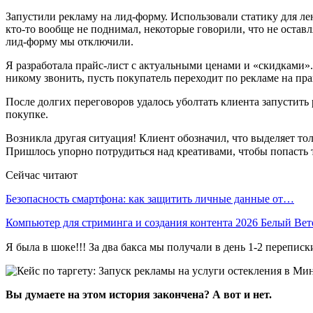
Запустили рекламу на лид-форму. Использовали статику для ле
кто-то вообще не поднимал, некоторые говорили, что не остав
лид-форму мы отключили.
Я разработала прайс-лист с актуальными ценами и «скидками».
никому звонить, пусть покупатель переходит по рекламе на пр
После долгих переговоров удалось уболтать клиента запустить
покупке.
Возникла другая ситуация! Клиент обозначил, что выделяет тол
Пришлось упорно потрудиться над креативами, чтобы попасть 
Сейчас читают
Безопасность смартфона: как защитить личные данные от…
Компьютер для стриминга и создания контента 2026 Белый Ве
Я была в шоке!!! За два бакса мы получали в день 1-2 перепис
Вы думаете на этом история закончена? А вот и нет.