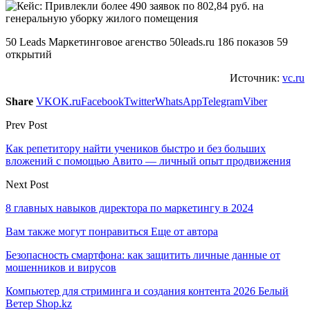
50 Leads Маркетинговое агенство 50leads.ru 186 показов 59
открытий
Источник:
vc.ru
Share
VK
OK.ru
Facebook
Twitter
WhatsApp
Telegram
Viber
Prev Post
Как репетитору найти учеников быстро и без больших
вложений с помощью Авито — личный опыт продвижения
Next Post
8 главных навыков директора по маркетингу в 2024
Вам также могут понравиться
Еще от автора
Безопасность смартфона: как защитить личные данные от
мошенников и вирусов
Компьютер для стриминга и создания контента 2026 Белый
Ветер Shop.kz