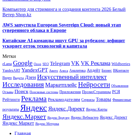
Компьютер для стриминга и создания контента 2026 Белый
Ветер Shop.kz
AWS запустила European Sovereign Cloud: новый этап
суверенного облака в Европе
Китайские AI-команды ищут GPU за рубежом: дефицит
ускоряет отток технологий и капитала
Метки
Google
VK
VK Реклама
Telegram
eLama
Wildberries
SEO
Ozon
YandexGPT
Апдейт
YandexART
Аналитика
Бизнес
ВКонтакте
Авито
Алиса
Искусственный интеллект
Дзен
Видео
Выдача
Исследования
Нейросети
Маркетплейс
Объявления
Поиск
РСЯ
Приложения
ПромоСтраницы
Поисковые системы
Отзывы
Реклама
Рекламодателям
Товары
Рейтинги
Сервисы
Финансовые
Яндекс
Яндекс.Директ
результаты
Яндекс.Карты
Яндекс.Маркет
Яндекс Директ
Яндекс Вебмастер
Яндекс Браузер
Яндекс Маркет
Яндекс Метрика
Главная