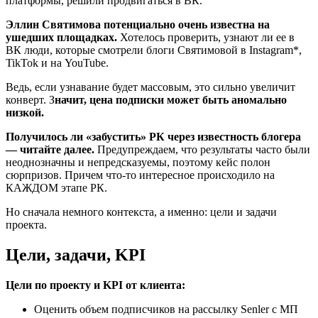
платформы, решили продвигаться в ВК.
Эллин Святимова потенциально очень известна на
ушедших площадках.
Хотелось проверить, узнают ли ее в
ВК люди, которые смотрели блоги Святимовой в Instagram*,
TikTok и на YouTube.
Ведь, если узнавание будет массовым, это сильно увеличит
конверт. З
начит, цена подписки может быть аномально
низкой.
Получилось ли «забустить» РК через известность блогера
— читайте далее.
Предупреждаем, что результаты часто были
неоднозначны и непредсказуемы, поэтому кейс полон
сюрпризов. Причем что-то интересное происходило на
КАЖДОМ этапе РК.
Но сначала немного контекста, а именно: цели и задачи
проекта.
Цели, задачи, KPI
Цели по проекту и KPI от клиента:
Оценить объем подписчиков на рассылку Senler с МП