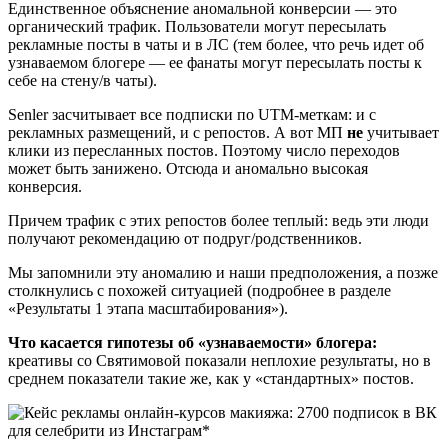
Единственное объяснение аномальной конверсии — это
органический трафик. Пользователи могут пересылать
рекламные посты в чаты и в ЛС (тем более, что речь идет об
узнаваемом блогере — ее фанаты могут пересылать посты к
себе на стену/в чаты).
Senler засчитывает все подписки по UTM-меткам: и с
рекламных размещений, и с репостов. А вот МП
не
учитывает
клики из пересланных постов. Поэтому число переходов
может быть занижено. Отсюда и аномально высокая
конверсия.
Причем трафик с этих репостов более теплый: ведь эти люди
получают рекомендацию от подруг/родственников.
Мы запомнили эту аномалию и наши предположения, а позже
столкнулись с похожей ситуацией (подробнее в разделе
«Результаты 1 этапа масштабирования»).
Что касается гипотезы об «узнаваемости» блогера:
креативы со Святимовой показали неплохие результаты, но в
среднем показатели такие же, как у «стандартных» постов.