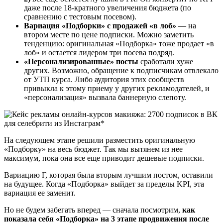
даже после 18-кратного увеличения бюджета (по
сравнению с тестовым посевом).
Вариация «Подборки» с продажей «в лоб»
— на
втором месте по цене подписки. Можно заметить
тенденцию: оригинальная «Подборка» тоже продает «в
лоб» и остается лидером три посева подряд.
«Персонализированные» посты
сработали хуже
других. Возможно, обращение к подписчикам отвлекало
от УТП курса. Либо аудитория этих сообществ
привыкла к этому приему у других рекламодателей, и
«персонализация» вызвала баннерную слепоту.
На следующем этапе решили разместить оригинальную
«Подборку» на весь бюджет. Так мы вытянем из нее
максимум, пока она все еще приводит дешевые подписки.
Вариацию Г, которая была вторым лучшим постом, оставили
на будущее. Когда «Подборка» выйдет за пределы KPI, эта
вариация ее заменит.
Но не будем забегать вперед — сначала посмотрим,
как
показала себя «Подборка» на 3 этапе продвижения после