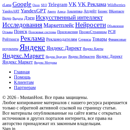
Google
VK
VK Реклама
Telegram
eLama
Wildberries
SEO
Ozon
YandexGPT
Апдейт
YandexART
Аналитика
Бизнес
ВКонтакте
Авито
Алиса
Искусственный интеллект
Дзен
Видео
Выдача
Исследования
Нейросети
Маркетплейс
Объявления
Поиск
РСЯ
Приложения
ПромоСтраницы
Поисковые системы
Отзывы
Реклама
Рекламодателям
Товары
Рейтинги
Сервисы
Финансовые
Яндекс
Яндекс.Директ
результаты
Яндекс.Карты
Яндекс.Маркет
Яндекс Директ
Яндекс Вебмастер
Яндекс Браузер
Яндекс Маркет
Яндекс Метрика
Главная
Помощь
Клиентам
Партнерам
© 2026 - MustanHost. Все права защищены.
Любое копирование материалов с нашего ресурса разрешается
только с обратной активной ссылкой на страницу статьи.
Все материалы опубликованные на сайте взяты с открытых
источников и других порталов интернета, все права на
авторство принадлежат их законным владельцам.
Sign in