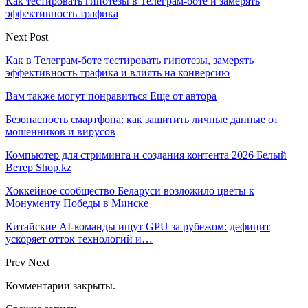
Как тестировать гипотезы в Телеграм-боте и замерять
эффективность трафика
Next Post
Как в Телеграм-боте тестировать гипотезы, замерять
эффективность трафика и влиять на конверсию
Вам также могут понравиться
Еще от автора
Безопасность смартфона: как защитить личные данные от
мошенников и вирусов
Компьютер для стриминга и создания контента 2026 Белый
Ветер Shop.kz
Хоккейное сообщество Беларуси возложило цветы к
Монументу Победы в Минске
Китайские AI-команды ищут GPU за рубежом: дефицит
ускоряет отток технологий и…
Prev
Next
Комментарии закрыты.