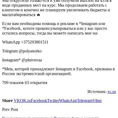
Мы открутили только 61$ и уже получили выхлоп на 433$ в
виде проданных мест на курс. Мы продолжаем работать с
клиентом и конечно же планируем увеличивать бюджеты и
масштабироваться 🔥
Если вам необходима помощь в рекламе в *Instagram или
*Facebook, хотите проконсультироваться или у вас просто
остались вопросы, тогда вы можете написать мне на:
WhatsApp +375293801511
Telegram @polyanorko
Instagram* @plnivnvaa
*Meta, которой принадлежит Instagram и Facebook, признана в
России экстремистской организацией.
709 показов 63 открытия
Источник:
vc.ru
Share
VK
OK.ru
Facebook
Twitter
WhatsApp
Telegram
Viber
Prev Post