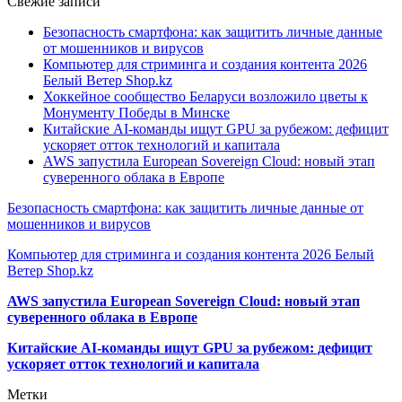
Свежие записи
Безопасность смартфона: как защитить личные данные
от мошенников и вирусов
Компьютер для стриминга и создания контента 2026
Белый Ветер Shop.kz
Хоккейное сообщество Беларуси возложило цветы к
Монументу Победы в Минске
Китайские AI-команды ищут GPU за рубежом: дефицит
ускоряет отток технологий и капитала
AWS запустила European Sovereign Cloud: новый этап
суверенного облака в Европе
Безопасность смартфона: как защитить личные данные от
мошенников и вирусов
Компьютер для стриминга и создания контента 2026 Белый
Ветер Shop.kz
AWS запустила European Sovereign Cloud: новый этап
суверенного облака в Европе
Китайские AI-команды ищут GPU за рубежом: дефицит
ускоряет отток технологий и капитала
Метки