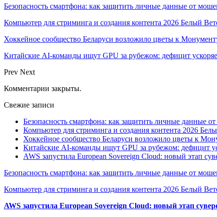
Безопасность смартфона: как защитить личные данные от моше
Компьютер для стриминга и создания контента 2026 Белый Вет
Хоккейное сообщество Беларуси возложило цветы к Монумен
Китайские AI-команды ищут GPU за рубежом: дефицит ускоря
Prev
Next
Комментарии закрыты.
Свежие записи
Безопасность смартфона: как защитить личные данные о
Компьютер для стриминга и создания контента 2026 Белы
Хоккейное сообщество Беларуси возложило цветы к Мо
Китайские AI-команды ищут GPU за рубежом: дефицит ус
AWS запустила European Sovereign Cloud: новый этап сув
Безопасность смартфона: как защитить личные данные от моше
Компьютер для стриминга и создания контента 2026 Белый Вет
AWS запустила European Sovereign Cloud: новый этап сувер