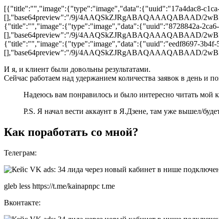
[{"title":"","image":{"type":"image","data":{"uuid":"17a4dac8-c1c
[],"base64preview":"/9j/4AAQSkZJRgABAQAAAQA
{"title":"","image":{"type":"image","data":{"uuid":"8728842a-2ca6
[],"base64preview":"/9j/4AAQSkZJRgABAQAAAQA
{"title":"","image":{"type":"image","data":{"uuid":"eedf8697-3b4f-
[],"base64preview":"/9j/4AAQSkZJRgABAQAAAQA
И я, и клиент были довольны результатами.
Сейчас работаем над удержанием количества заявок в день и 
Надеюсь вам понравилось и было интересно читать мой ке
P.S. Я начал вести аккаунт в Я.Дзене, там уже вышел/бу
Как поработать со мной?
Телеграм:
gleb less https://t.me/kainapnpc t.me
Вконтакте: