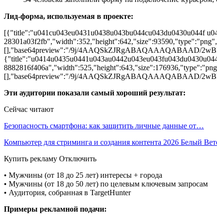
Лид-форма, используемая в проекте:
[{"title":"u041cu043eu0431u0438u043bu044cu043du0430u044f u04
28301a03f2fb","width":352,"height":642,"size":93590,"type":"png","
[],"base64preview":"/9j/4AAQSkZJRgABAQAAAQA
{"title":"u0414u0435u0441u043au0442u043eu043fu043du0430u044f
8882816f406a","width":525,"height":643,"size":176936,"type":"png"
[],"base64preview":"/9j/4AAQSkZJRgABAQAAAQA
Эти аудитории показали самый хороший результат:
Сейчас читают
Безопасность смартфона: как защитить личные данные от…
Компьютер для стриминга и создания контента 2026 Белый Ве
Купить рекламу Отключить
• Мужчины (от 18 до 25 лет) интересы + города
• Мужчины (от 18 до 50 лет) по целевым ключевым запросам
• Аудитория, собранная в TargetHunter
Примеры рекламной подачи: