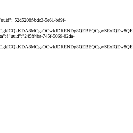
uuid":"52d5208f-bdc3-5e61-bd9f-
GCQgKCgkICQkKDA8MCgsOCwkJDRENDg8QEBEQCgwSExIQ
":{"uuid":"245ff4ba-745f-5069-82da-
CQgKCgkICQkKDA8MCgsOCwkJDRENDg8QEBEQCgwSExIQ