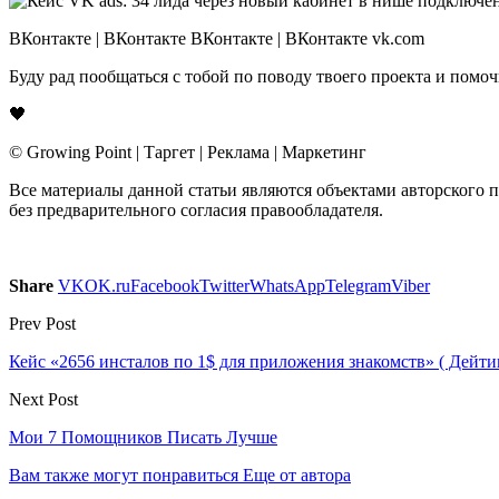
ВКонтакте | ВКонтакте ВКонтакте | ВКонтакте vk.com
Буду рад пообщаться с тобой по поводу твоего проекта и пом
🖤
© Growing Point | Таргет | Реклама | Маркетинг
Все материалы данной статьи являются объектами авторского 
без предварительного согласия правообладателя.
Share
VK
OK.ru
Facebook
Twitter
WhatsApp
Telegram
Viber
Prev Post
Кейс «2656 инсталов по 1$ для приложения знакомств» ( Дейти
Next Post
Мои 7 Помощников Писать Лучше
Вам также могут понравиться
Еще от автора