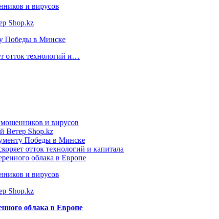
нников и вирусов
ер Shop.kz
ту Победы в Минске
ет отток технологий и…
т мошенников и вирусов
й Ветер Shop.kz
нументу Победы в Минске
коряет отток технологий и капитала
еренного облака в Европе
нников и вирусов
ер Shop.kz
енного облака в Европе