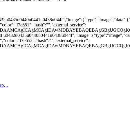
32u0435u0440u0441u0438u044f","image":{"type":"image","data":{"
color":"f7e651","hash":"","external_service":
BAAD/2wBDAAMCAgICAgMCAgIDAwMDBAYEBAQEBAgGBgU
 u0432u0435u0440u0441u0438u044f","image":{"type":"image","data
,"color":"f7e652","hash":"","external_service":
BAAD/2wBDAAMCAgICAgMCAgIDAwMDBAYEBAQEBAgGBgUG
тер…