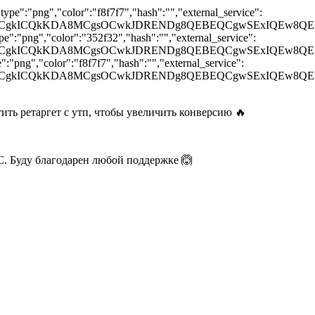
pe":"png","color":"f8f7f7","hash":"","external_service":
GCQgKCgkICQkKDA8MCgsOCwkJDRENDg8QEBEQCgwSExI
e":"png","color":"352f32","hash":"","external_service":
CQgKCgkICQkKDA8MCgsOCwkJDRENDg8QEBEQCgwSExIQ
:"png","color":"f8f7f7","hash":"","external_service":
GCQgKCgkICQkKDA8MCgsOCwkJDRENDg8QEBEQCgwSExI
ть ретаргет с утп, чтобы увеличить конверсию 🔥
VC. Буду благодарен любой поддержке 🙆