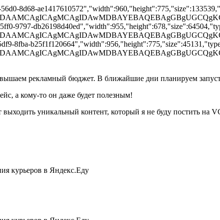
a-56d0-8d68-ae1417610572","width":960,"height":775,"size":133539,"ty
BAAD/2wBDAAMCAgICAgMCAgIDAwMDBAYEBAQEBAgGBgU
-5ff0-9797-db26198d40ed","width":955,"height":678,"size":64504,"typ
BAAD/2wBDAAMCAgICAgMCAgIDAwMDBAYEBAQEBAgGBgUG
5df9-8fba-b25f1f120664","width":956,"height":775,"size":45131,"type"
BAAD/2wBDAAMCAgICAgMCAgIDAwMDBAYEBAQEBAgGBgU
повышаем рекламный бюджет. В ближайшие дни планируем запусти
йс, а кому-то он даже будет полезным!
дет выходить уникальный контент, который я не буду постить на 