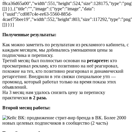
f8ca36d65a00","width":551,"height":524,"size":128175,"type":"png"
[]}}},{"title":"","image":{"type":"image","data":
{"uuid":"cd087c4e-ee63-5560-885d-
4caef75bee19","width":552,"height":803,"size":117292,"type":"png",
[]}}}]
Полученные результаты:
Как можно заметить по результатам из рекламного кабинета, с
каждым месяцем, мы добивались уменьшения цены за
подписчика и переписку.
Третий месяц был полностью основан на
ретаргете:
кто
просматривал рекламу, кто позитивно на неё реагировал,
похожие на тех, кто позитивно реагировал и динамический
ретаргетинг. Внедрили в эти связки специальное утп —
промокод, который работал только на время показа этих
объявлений.
На 3 месяц нам удалось снизить цену за переписку
практически
в 2 раза.
Второй месяц работы: