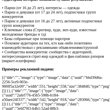
• Парни (от 16 до 25 лет), интересы — одежда
• Парни и девушки (от 17 до 24 лет), подписчики групп
конкурентов
• Парни и девушки (от 16 до 27 лет), активные подписчики
групп конкурентов
• Ключевые слова (Стритвир, худи, зип-худи, известные
молодежные бренды и тд)
• Базы собранные при помощи парсеров
• Похожие аудитории на тех, кто как-либо позитивно
взаимодействовал с рекламными объявлениями/группой
• Сообщества конкурентов: сообщества с аудиторией,
интересующиеся стрит-вир одеждой и фан-паблики рэперов
(маркет-платформа)
Примеры рекламной подачи:
[{"title":"","image":{"type":"image","data":{"uuid":"bbd39d6a-
2256-5ce9-903e-
900ff5a32e09","width":551,"height":558,"size":384840,"type":"png"
[]}}},{"title":"","image":{"type":"image","data":
{"uuid":"2afef776-45b5-598b-b184-
a50aee24f337","width":542,"height":918,"size":283066,"type":"png"
[]}}},{"title":"","image":{"type":"image","data":
{"uuid":"5e6f79f3-64b1-52ad-88b3-