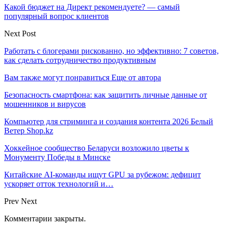
Какой бюджет на Директ рекомендуете? — самый
популярный вопрос клиентов
Next Post
Работать с блогерами рискованно, но эффективно: 7 советов,
как сделать сотрудничество продуктивным
Вам также могут понравиться
Еще от автора
Безопасность смартфона: как защитить личные данные от
мошенников и вирусов
Компьютер для стриминга и создания контента 2026 Белый
Ветер Shop.kz
Хоккейное сообщество Беларуси возложило цветы к
Монументу Победы в Минске
Китайские AI-команды ищут GPU за рубежом: дефицит
ускоряет отток технологий и…
Prev
Next
Комментарии закрыты.