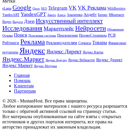
Метки
Google
VK
VK Реклама
Telegram
eLama
Wildberries
SEO
Ozon
YandexGPT
Апдейт
YandexART
Аналитика
Бизнес
ВКонтакте
Авито
Алиса
Искусственный интеллект
Дзен
Видео
Выдача
Исследования
Нейросети
Маркетплейс
Объявления
Поиск
РСЯ
Приложения
ПромоСтраницы
Поисковые системы
Отзывы
Реклама
Рекламодателям
Товары
Рейтинги
Сервисы
Финансовые
Яндекс
Яндекс.Директ
результаты
Яндекс.Карты
Яндекс.Маркет
Яндекс Директ
Яндекс Вебмастер
Яндекс Браузер
Яндекс Маркет
Яндекс Метрика
Главная
Помощь
Клиентам
Партнерам
© 2026 - MustanHost. Все права защищены.
Любое копирование материалов с нашего ресурса разрешается
только с обратной активной ссылкой на страницу статьи.
Все материалы опубликованные на сайте взяты с открытых
источников и других порталов интернета, все права на
авторство принадлежат их законным владельцам.