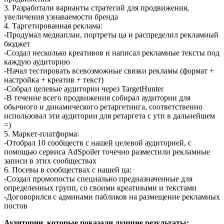
3. Разработали варианты стратегий для продвижения,
увеличения узнаваемости бренда
4. Таргетированная реклама:
-Продумал медиаплан, портреты ца и распределил рекламный
бюджет
-Создал несколько креативов и написал рекламные тексты под
каждую аудиторию
-Начал тестировать всевозможные связки рекламы (формат +
настройка + креатив + текст)
-Собрал целевые аудитории через TargetHunter
-В течение всего продвижения собирал аудитории для
обычного и динамического ретаргетинга, соответственно
использовал эти аудитории для ретаргета с утп в дальнейшем
=)
5. Маркет-платформа:
-Отобрал 10 сообществ с нашей целевой аудиторией, с
помощью сервиса AdSpoiler точечно разместили рекламные
записи в этих сообществах
6. Посевы в сообществах с нашей ца:
-Создал промопосты специально предназначенные для
определенных групп, со своими креативами и текстами
-Договорился с админами пабликов на размещение рекламных
постов
Аудитории, которые показали лучшие результаты: