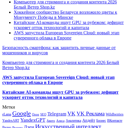
Компьютер для стриминга и создания контента 2026
Белый Ветер Shop.kz
Хоккейное сообщество Беларуси возложило цветы к
Монументу Победы в Минске
Китайские AI-команды ищут GPU за рубежом: дефицит
ускоряет отток технологий и капитала
AWS запустила European Sovereign Cloud: новый этап
суверенного облака в Европе
Безопасность смартфона: как защитить личные данные от
мошенников и вирусов
Компьютер для стриминга и создания контента 2026 Белый
Ветер Shop.kz
AWS запустила European Sovereign Cloud: новый этап
суверенного облака в Европе
Китайские AI-команды ищут GPU за рубежом: дефицит
ускоряет отток технологий и капитала
Метки
Google
VK
VK Реклама
Telegram
eLama
Wildberries
SEO
Ozon
YandexGPT
Апдейт
YandexART
Аналитика
Бизнес
ВКонтакте
Авито
Алиса
Искусственный интеллект
Дзен
Видео
Выдача