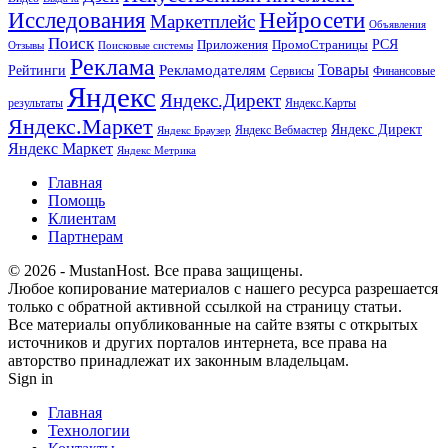
Исследования
Нейросети
Маркетплейс
Объявления
Поиск
РСЯ
Приложения
ПромоСтраницы
Поисковые системы
Отзывы
Реклама
Рекламодателям
Товары
Рейтинги
Сервисы
Финансовые
Яндекс
Яндекс.Директ
результаты
Яндекс.Карты
Яндекс.Маркет
Яндекс Директ
Яндекс Вебмастер
Яндекс Браузер
Яндекс Маркет
Яндекс Метрика
Главная
Помощь
Клиентам
Партнерам
© 2026 - MustanHost. Все права защищены.
Любое копирование материалов с нашего ресурса разрешается
только с обратной активной ссылкой на страницу статьи.
Все материалы опубликованные на сайте взяты с открытых
источников и других порталов интернета, все права на
авторство принадлежат их законным владельцам.
Sign in
Главная
Технологии