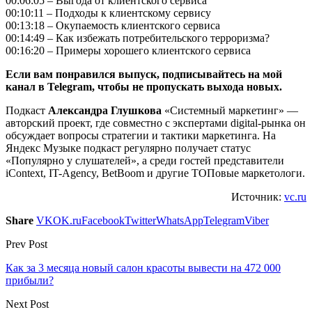
00:06:05 – Выгода от клиентского сервиса
00:10:11 – Подходы к клиентскому сервису
00:13:18 – Окупаемость клиентского сервиса
00:14:49 – Как избежать потребительского терроризма?
00:16:20 – Примеры хорошего клиентского сервиса
Если вам понравился выпуск, подписывайтесь на мой
канал в Telegram, чтобы не пропускать выхода новых.
Подкаст
Александра Глушкова
«Системный маркетинг» —
авторский проект, где совместно с экспертами digital-рынка он
обсуждает вопросы стратегии и тактики маркетинга. На
Яндекс Музыке подкаст регулярно получает статус
«Популярно у слушателей», а среди гостей представители
iContext, IT-Agency, BetBoom и другие ТОПовые маркетологи.
Источник:
vc.ru
Share
VK
OK.ru
Facebook
Twitter
WhatsApp
Telegram
Viber
Prev Post
Как за 3 месяца новый салон красоты вывести на 472 000
прибыли?
Next Post