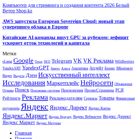
Компьютер для стриминга и создания контента 2026 Белый
Ветер Shop.kz
AWS запустила European Sovereign Cloud: новый этап
суверенного облака в Европе
Китайские AI-команды ищут GPU за рубежом: дефицит
ускоряет отток технологий и капитала
Метки
Google
VK
VK Реклама
Telegram
eLama
Wildberries
SEO
Ozon
YandexGPT
Апдейт
YandexART
Аналитика
Бизнес
ВКонтакте
Авито
Алиса
Искусственный интеллект
Дзен
Видео
Выдача
Исследования
Нейросети
Маркетплейс
Объявления
Поиск
РСЯ
Приложения
ПромоСтраницы
Поисковые системы
Отзывы
Реклама
Рекламодателям
Товары
Рейтинги
Сервисы
Финансовые
Яндекс
Яндекс.Директ
результаты
Яндекс.Карты
Яндекс.Маркет
Яндекс Директ
Яндекс Вебмастер
Яндекс Браузер
Яндекс Маркет
Яндекс Метрика
Главная
Помощь