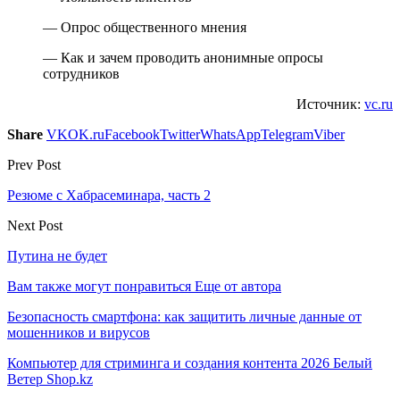
— Опрос общественного мнения
— Как и зачем проводить анонимные опросы
сотрудников
Источник:
vc.ru
Share
VK
OK.ru
Facebook
Twitter
WhatsApp
Telegram
Viber
Prev Post
Резюме с Хабрасеминара, часть 2
Next Post
Путина не будет
Вам также могут понравиться
Еще от автора
Безопасность смартфона: как защитить личные данные от
мошенников и вирусов
Компьютер для стриминга и создания контента 2026 Белый
Ветер Shop.kz