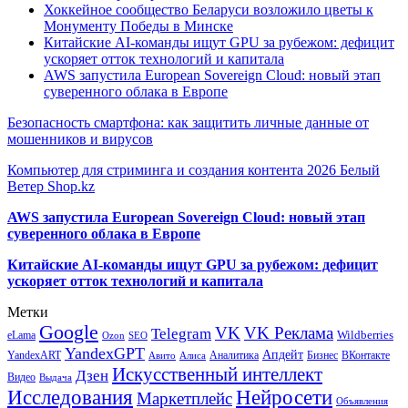
Хоккейное сообщество Беларуси возложило цветы к
Монументу Победы в Минске
Китайские AI-команды ищут GPU за рубежом: дефицит
ускоряет отток технологий и капитала
AWS запустила European Sovereign Cloud: новый этап
суверенного облака в Европе
Безопасность смартфона: как защитить личные данные от
мошенников и вирусов
Компьютер для стриминга и создания контента 2026 Белый
Ветер Shop.kz
AWS запустила European Sovereign Cloud: новый этап
суверенного облака в Европе
Китайские AI-команды ищут GPU за рубежом: дефицит
ускоряет отток технологий и капитала
Метки
Google
VK
VK Реклама
Telegram
eLama
Wildberries
SEO
Ozon
YandexGPT
Апдейт
YandexART
Аналитика
Бизнес
ВКонтакте
Авито
Алиса
Искусственный интеллект
Дзен
Видео
Выдача
Исследования
Нейросети
Маркетплейс
Объявления