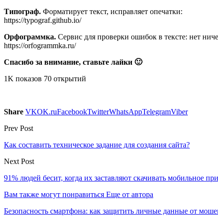
Типограф.
Форматирует текст, исправляет опечатки:
https://typograf.github.io/
Орфограммка.
Сервис для проверки ошибок в тексте: нет нич
https://orfogrammka.ru/
Спасибо за внимание, ставьте лайки 🙂
1K показов 70 открытий
Share
VK
OK.ru
Facebook
Twitter
WhatsApp
Telegram
Viber
Prev Post
Как составить техническое задание для создания сайта?
Next Post
91% людей бесит, когда их заставляют скачивать мобильное п
Вам также могут понравиться
Еще от автора
Безопасность смартфона: как защитить личные данные от моше