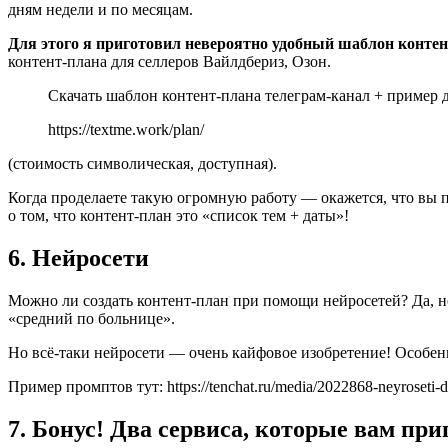
дням недели и по месяцам.
Для этого я приготовил невероятно удобный шаблон контен
контент-плана для селлеров Вайлдбериз, Озон.
Скачать шаблон контент-плана телеграм-канал + пример д
https://textme.work/plan/
(стоимость символическая, доступная).
Когда проделаете такую огромную работу — окажется, что вы п
о том, что контент-план это «список тем + даты»!
6. Нейросети
Можно ли создать контент-план при помощи нейросетей? Да, но
«средний по больнице».
Но всё-таки нейросети — очень кайфовое изобретение! Особенн
Пример промптов тут: https://tenchat.ru/media/2022868-neyroseti
7. Бонус! Два сервиса, которые вам при