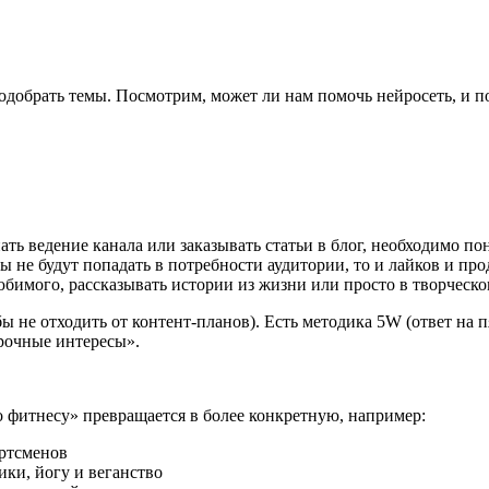
подобрать темы. Посмотрим, может ли нам помочь нейросеть, и п
ать ведение канала или заказывать статьи в блог, необходимо по
ты не будут попадать в потребности аудитории, то и лайков и про
юбимого, рассказывать истории из жизни или просто в творческо
ы не отходить от контент-планов). Есть методика 5W (ответ на 
рочные интересы».
по фитнесу» превращается в более конкретную, например:
ортсменов
ики, йогу и веганство