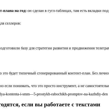
т-плана на год:
он сделан в гугл-таблицах, там есть вкладки п
ля селлеров:
одготовили базу для стратегии развития и продвижения телеграм
 это будет типичный сгенерированный контент-план. Без личног
о если понимать, что это просто инструмент, а не самостоятель
-dlya-kontenta-i-smm—5-prostykh-rabochikh-promptov-na-kazhdiy-den
годятся, если вы работаете с текстами