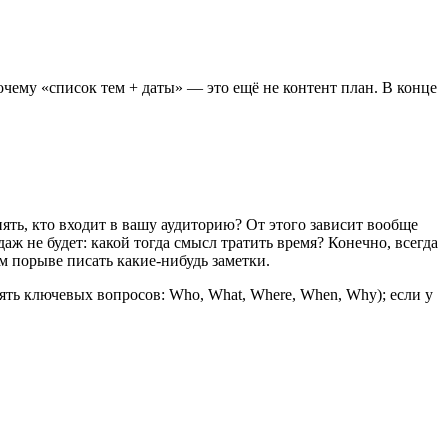
очему «список тем + даты» — это ещё не контент план. В конце
нять, кто входит в вашу аудиторию? От этого зависит вообще
даж не будет: какой тогда смысл тратить время? Конечно, всегда
м порыве писать какие-нибудь заметки.
пять ключевых вопросов: Who, What, Where, When, Why); если у