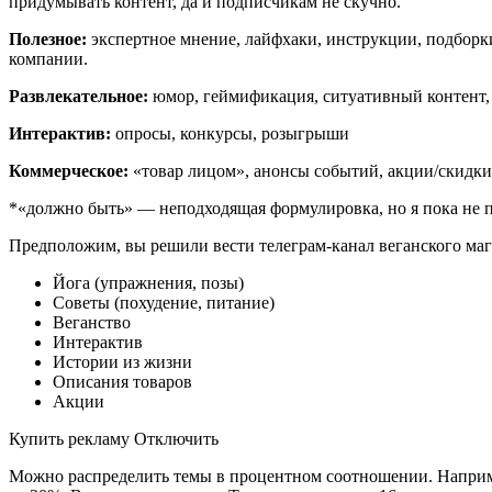
придумывать контент, да и подписчикам не скучно.
Полезное:
экспертное мнение, лайфхаки, инструкции, подборки, 
компании.
Развлекательное:
юмор, геймификация, ситуативный контент,
Интерактив:
опросы, конкурсы, розыгрыши
Коммерческое:
«товар лицом», анонсы событий, акции/скидки
*«должно быть» — неподходящая формулировка, но я пока не п
Предположим, вы решили вести телеграм-канал веганского мага
Йога (упражнения, позы)
Советы (похудение, питание)
Веганство
Интерактив
Истории из жизни
Описания товаров
Акции
Купить рекламу Отключить
Можно распределить темы в процентном соотношении. Например