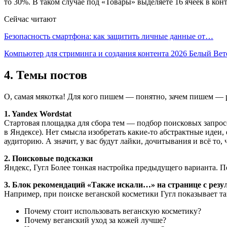
то 30%. В таком случае под «Товары» выделяете 16 ячеек в конт
Сейчас читают
Безопасность смартфона: как защитить личные данные от…
Компьютер для стриминга и создания контента 2026 Белый Ве
4. Темы постов
О, самая мякотка! Для кого пишем — понятно, зачем пишем — 
1. Yandex Wordstat
Стартовая площадка для сбора тем — подбор поисковых запросо
в Яндексе). Нет смысла изобретать какие-то абстрактные идеи,
аудиторию. А значит, у вас будут лайки, дочитывания и всё то
2. Поисковые подсказки
Яндекс, Гугл Более тонкая настройка предыдущего варианта. По
3. Блок рекомендаций «Также искали…» на странице с резу
Например, при поиске веганской косметики Гугл показывает та
Почему стоит использовать веганскую косметику?
Почему веганский уход за кожей лучше?