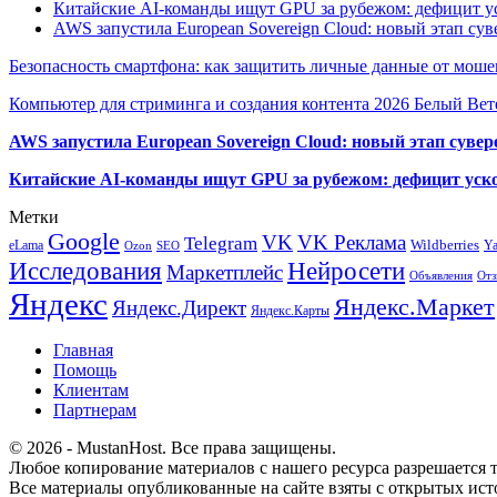
Китайские AI-команды ищут GPU за рубежом: дефицит ус
AWS запустила European Sovereign Cloud: новый этап сув
Безопасность смартфона: как защитить личные данные от моше
Компьютер для стриминга и создания контента 2026 Белый Вет
AWS запустила European Sovereign Cloud: новый этап сувер
Китайские AI-команды ищут GPU за рубежом: дефицит уско
Метки
Google
VK
VK Реклама
Telegram
eLama
Wildberries
Y
SEO
Ozon
Исследования
Нейросети
Маркетплейс
Объявления
Отз
Яндекс
Яндекс.Маркет
Яндекс.Директ
Яндекс.Карты
Главная
Помощь
Клиентам
Партнерам
© 2026 - MustanHost. Все права защищены.
Любое копирование материалов с нашего ресурса разрешается т
Все материалы опубликованные на сайте взяты с открытых исто