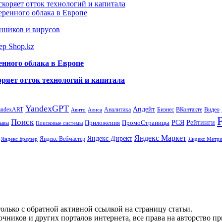
коряет отток технологий и капитала
еренного облака в Европе
нников и вирусов
ер Shop.kz
енного облака в Европе
ряет отток технологий и капитала
YandexGPT
Апдейт
andexART
Аналитика
Бизнес
ВКонтакте
Видео
Авито
Алиса
Поиск
РСЯ
Рейтинги
Приложения
ПромоСтраницы
Поисковые системы
ывы
Яндекс Маркет
Яндекс Директ
Яндекс Вебмастер
Яндекс Браузер
Яндекс Метри
олько с обратной активной ссылкой на страницу статьи.
чников и других порталов интернета, все права на авторство п