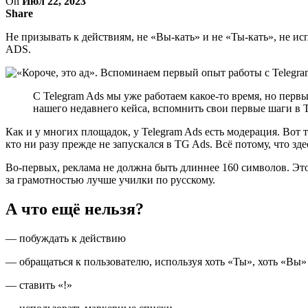
On
Июл 22, 2023
Share
Не призывать к действиям, не «Вы-кать» и не «Ты-кать», не и
ADS.
С Telegram Ads мы уже работаем какое-то время, но пер
нашего недавнего кейса, вспомнить свои первые шаги в 
Как и у многих площадок, у Telegram Ads есть модерация. Вот
кто ни разу прежде не запускался в TG Ads. Всё потому, что зд
Во-первых, реклама не должна быть длиннее 160 символов. Это ч
за грамотностью лучше училки по русскому.
А что ещё нельзя?
— побуждать к действию
— обращаться к пользователю, используя хоть «Ты», хоть «Вы»
— ставить «!»