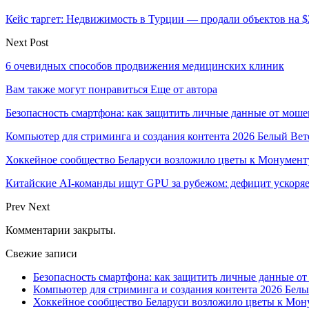
Кейс таргет: Недвижимость в Турции — продали объектов на $2
Next Post
6 очевидных способов продвижения медицинских клиник
Вам также могут понравиться
Еще от автора
Безопасность смартфона: как защитить личные данные от моше
Компьютер для стриминга и создания контента 2026 Белый Вет
Хоккейное сообщество Беларуси возложило цветы к Монумен
Китайские AI-команды ищут GPU за рубежом: дефицит ускоря
Prev
Next
Комментарии закрыты.
Свежие записи
Безопасность смартфона: как защитить личные данные о
Компьютер для стриминга и создания контента 2026 Белы
Хоккейное сообщество Беларуси возложило цветы к Мо