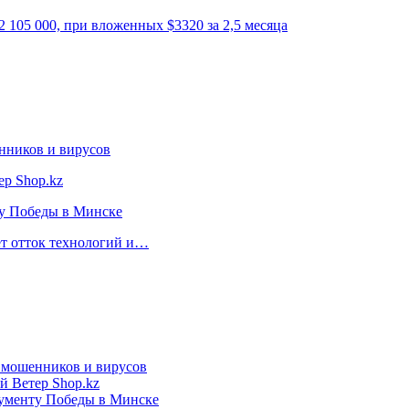
 105 000, при вложенных $3320 за 2,5 месяца
нников и вирусов
ер Shop.kz
ту Победы в Минске
ет отток технологий и…
т мошенников и вирусов
й Ветер Shop.kz
нументу Победы в Минске