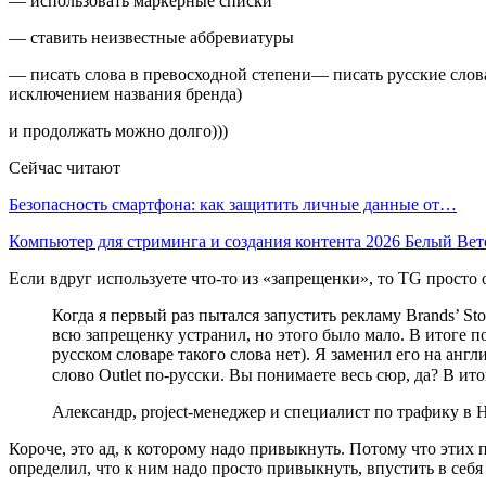
— использовать маркерные списки
— ставить неизвестные аббревиатуры
— писать слова в превосходной степени— писать русские слова
исключением названия бренда)
и продолжать можно долго)))
Сейчас читают
Безопасность смартфона: как защитить личные данные от…
Компьютер для стриминга и создания контента 2026 Белый Ве
Если вдруг используете что-то из «запрещенки», то TG просто 
Когда я первый раз пытался запустить рекламу Brands’ Sto
всю запрещенку устранил, но этого было мало. В итоге по
русском словаре такого слова нет). Я заменил его на ан
слово Outlet по-русски. Вы понимаете весь сюр, да? В ит
Александр, project-менеджер и специалист по трафику в 
Короче, это ад, к которому надо привыкнуть. Потому что этих
определил, что к ним надо просто привыкнуть, впустить в себя