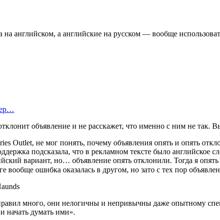
 на английском, а английские на русском — вообще использовать
тер…
отклонит объявление и не расскажет, что именно с ним не так. В
ries Outlet, не мог понять, почему объявления опять и опять отк
ддержка подсказала, что в рекламном тексте было английское сло
глийский вариант, но… объявление опять отклонили. Тогда я опят
оге вообще ошибка оказалась в другом, но зато с тех пор объявл
Haunds
 правил много, они нелогичны и непривычны даже опытному спец
 и начать думать ими».