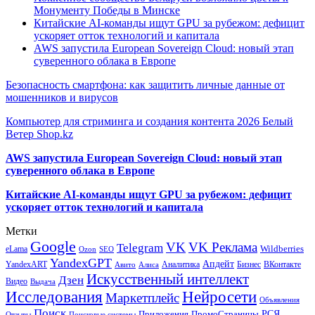
Монументу Победы в Минске
Китайские AI-команды ищут GPU за рубежом: дефицит
ускоряет отток технологий и капитала
AWS запустила European Sovereign Cloud: новый этап
суверенного облака в Европе
Безопасность смартфона: как защитить личные данные от
мошенников и вирусов
Компьютер для стриминга и создания контента 2026 Белый
Ветер Shop.kz
AWS запустила European Sovereign Cloud: новый этап
суверенного облака в Европе
Китайские AI-команды ищут GPU за рубежом: дефицит
ускоряет отток технологий и капитала
Метки
Google
VK
VK Реклама
Telegram
eLama
Wildberries
SEO
Ozon
YandexGPT
Апдейт
YandexART
Аналитика
Бизнес
ВКонтакте
Авито
Алиса
Искусственный интеллект
Дзен
Видео
Выдача
Исследования
Нейросети
Маркетплейс
Объявления
Поиск
РСЯ
Приложения
ПромоСтраницы
Поисковые системы
Отзывы