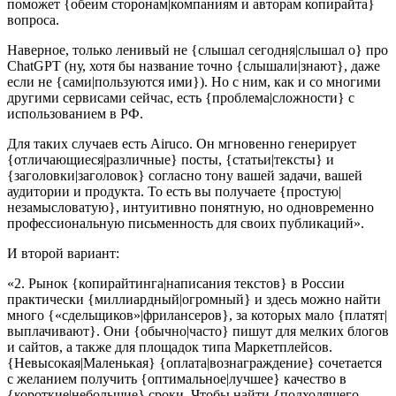
поможет {обеим сторонам|компаниям и авторам копирайта}
вопроса.
Наверное, только ленивый не {слышал сегодня|слышал о} про
ChatGPT (ну, хотя бы название точно {слышали|знают}, даже
если не {сами|пользуются ими}). Но с ним, как и со многими
другими сервисами сейчас, есть {проблема|сложности} с
использованием в РФ.
Для таких случаев есть Airuco. Он мгновенно генерирует
{отличающиеся|различные} посты, {статьи|тексты} и
{заголовки|заголовок} согласно тону вашей задачи, вашей
аудитории и продукта. То есть вы получаете {простую|
незамысловатую}, интуитивно понятную, но одновременно
профессиональную письменность для своих публикаций».
И второй вариант:
«2. Рынок {копирайтинга|написания текстов} в России
практически {миллиардный|огромный} и здесь можно найти
много {«сдельщиков»|фрилансеров}, за которых мало {платят|
выплачивают}. Они {обычно|часто} пишут для мелких блогов
и сайтов, а также для площадок типа Маркетплейсов.
{Невысокая|Маленькая} {оплата|вознаграждение} сочетается
с желанием получить {оптимальное|лучшее} качество в
{короткие|небольшие} сроки. Чтобы найти {подходящего