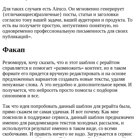
Для таких случаев есть Airuco. Он мгновенно генерирует
{отличающиеся|различные} посты, статьи и заголовки
согласно тону вашей задачи, вашей аудитории и продукта. То
есть вы получаете простую, интуитивно понятную, но
одновременно профессиональную письменность для своих
публикаций».
Факап
Резюмируя, хочу сказать, что и этот шаблон с рерайтом
справляется и помогает «размножить» контент, но в таком
формате его придется вручную редактировать и на основе
предложенных вариантов создавать новые тексты, удаляя
ненужные слова. А это неудобно и дополнительное время. И
получается, что нейросеть просто помогла с подбором
синонимов и все.
Так что идея попробовать данный шаблон для рерайта была,
прямо скажем не самая удачная. И вот почему. Как мне
пояснили в поддержке сервиса, данный шаблон предназначен
именно для рандомизации текстов холодных рассылок, и
используется результат именно в таком виде, со всеми
скобочками. И править ничего не надо. Загружается в сервис