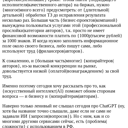
исполнителя|качественного автора} на биржах, нужно
{многое|много всего} предусмотреть: от {длительной|
детальной} обработки ТЗ до исправления результата
несколько раз. Большая часть {бизнес-проектов|компаний}
вынуждена пользоваться услугами этой {профессиональной
прослойки|категории авторов}, т.к. просто не имеет
финансовой возможности платить по {1000р|тысяче рублей}
за 1000 знаков. И когда нужно заполнить информационное
поле около своего бизнеса, либо пишут сами, либо
используют труд {фрилансеров|авторов}.
К сожалению, и {большая часть|многие} {копирайтеров|
авторов}, из-за высокой конкуренции на рынке,
довольствуется низкой {оплатой|вознаграждением} за свой
труд.
Именно поэтому сегодня хочу рассказать про то, как
{искусственный интеллект|AI} поможет обоим сторонам
вопроса — и бизнесу и {копирайтерам|авторам}.
Наверно только ленивый не слышал сегодня про ChatGPT (ну,
хотя бы название точно слышали, даже если не сами не
задавали ИИ {запросов|вопросов}). Но с ним, как и со
многими другими сервисами сейчас, есть {проблема|
сложности} с использованием в РФ.