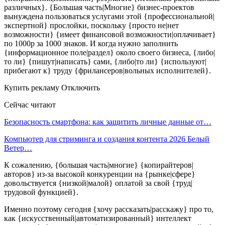
различных}. {Большая часть|Многие} бизнес-проектов
вынуждена пользоваться услугами этой {профессиональной|
экспертной} прослойки, поскольку {просто не|нет
возможности} {имеет финансовой возможности|оплачивает}
по 1000р за 1000 знаков. И когда нужно заполнить
{информационное поле|раздел} около своего бизнеса, {либо|
то ли} {пишут|написать} сами, {либо|то ли} {используют|
прибегают к} труду {фрилансеров|вольных исполнителей}.
Купить рекламу Отключить
Сейчас читают
Безопасность смартфона: как защитить личные данные от…
Компьютер для стриминга и создания контента 2026 Белый
Ветер…
К сожалению, {большая часть|многие} {копирайтеров|
авторов} из-за высокой конкуренции на {рынке|сфере}
довольствуется {низкой|малой} оплатой за свой {труд|
трудовой функцией}.
Именно поэтому сегодня {хочу рассказать|расскажу} про то,
как {искусственный|автоматизированный} интеллект