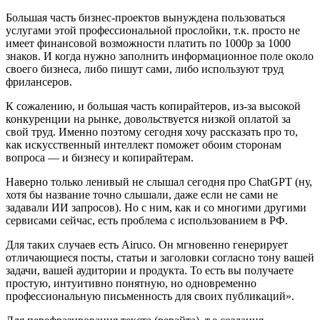
Большая часть бизнес-проектов вынуждена пользоваться
услугами этой профессиональной прослойки, т.к. просто не
имеет финансовой возможности платить по 1000р за 1000
знаков. И когда нужно заполнить информационное поле около
своего бизнеса, либо пишут сами, либо используют труд
фрилансеров.
К сожалению, и большая часть копирайтеров, из-за высокой
конкуренции на рынке, довольствуется низкой оплатой за
свой труд. Именно поэтому сегодня хочу рассказать про то,
как искусственный интеллект поможет обоим сторонам
вопроса — и бизнесу и копирайтерам.
Наверно только ленивый не слышал сегодня про ChatGPT (ну,
хотя бы название точно слышали, даже если не сами не
задавали ИИ запросов). Но с ним, как и со многими другими
сервисами сейчас, есть проблема с использованием в РФ.
Для таких случаев есть Airuco. Он мгновенно генерирует
отличающиеся посты, статьи и заголовки согласно тону вашей
задачи, вашей аудитории и продукта. То есть вы получаете
простую, интуитивно понятную, но одновременно
профессиональную письменность для своих публикаций».