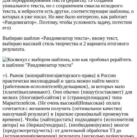
Для перефразирования текста (рерайта), т.е создания
уникального текста, но с сохранением смысла исходного
текста, в нейросети есть другие, соответствующие шаблоны, о
которых я уже писал. Но мне было интересно, как работает
«Рандомизатор». Поэтому, чтобы усложнить задачу, потестим
его)
Выбираю шаблон «Рандомизатор текста», ввожу текст,
выбираю высокий стиль творчества и 2 варианта итогового
результата.
«1. Рынок {копирайтинга|авторского права} в России
практически миллиардный и здесь можно найти много
{работников-исполнителей|сдельщиков}, за которых мало
{платят|выплачивают}. Они обычно {пишут|составляют} для
мелких {блогов|веб-сайтов} и {страниц|площадок} типа
Маркетплейсов. {Не очень высокий|Невысокая} оплата
сочетается с желанием получить {оптимальное качество|
наилучший результат} в {краткие сроки|малый промежуток
времени}. Чтобы {найти|достать} подходящего {исполнителя|
автора} на {биржах|тендерах}, {необходимо|нужно} многое
{предусмотреть|учесть}: от длительной обработки ТЗ до
{исправления|изменения} результата {несколько раз|несколько