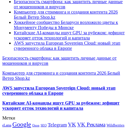
Безопасность смартфона: как защитить личные данные
от мошенников и вирусов
Компьютер для стриминга и создания контента 2026
Белый Ветер Shop.kz
Хоккейное сообщество Беларуси возложило цветы к
Монументу Победы в Минске
Китайские AI-команды ищут GPU за рубежом: дефицит
ускоряет отток технологий и капитала
AWS запустила European Sovereign Cloud: новый этап
суверенного облака в Европе
Безопасность смартфона: как защитить личные данные от
мошенников и вирусов
Компьютер для стриминга и создания контента 2026 Белый
Ветер Shop.kz
AWS запустила European Sovereign Cloud: новый этап
суверенного облака в Европе
Китайские AI-команды ищут GPU за рубежом: дефицит
ускоряет отток технологий и капитала
Метки
Google
VK
VK Реклама
Telegram
eLama
Wildberries
SEO
Ozon