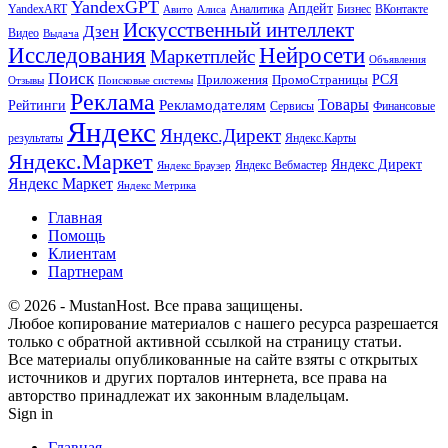
YandexGPT
Апдейт
YandexART
Аналитика
Бизнес
ВКонтакте
Авито
Алиса
Искусственный интеллект
Дзен
Видео
Выдача
Исследования
Нейросети
Маркетплейс
Объявления
Поиск
РСЯ
Приложения
ПромоСтраницы
Поисковые системы
Отзывы
Реклама
Рекламодателям
Товары
Рейтинги
Сервисы
Финансовые
Яндекс
Яндекс.Директ
результаты
Яндекс.Карты
Яндекс.Маркет
Яндекс Директ
Яндекс Вебмастер
Яндекс Браузер
Яндекс Маркет
Яндекс Метрика
Главная
Помощь
Клиентам
Партнерам
© 2026 - MustanHost. Все права защищены.
Любое копирование материалов с нашего ресурса разрешается
только с обратной активной ссылкой на страницу статьи.
Все материалы опубликованные на сайте взяты с открытых
источников и других порталов интернета, все права на
авторство принадлежат их законным владельцам.
Sign in
Главная