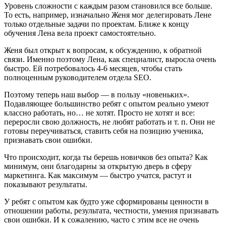
Уровень сложности с каждым разом становился все больше.
То есть, например, изначально Женя мог делегировать Лене
только отдельные задачи по проектам. Ближе к концу
обучения Лена вела проект самостоятельно.
Женя был открыт к вопросам, к обсуждению, к обратной
связи. Именно поэтому Лена, как специалист, выросла очень
быстро. Ей потребовалось 4-6 месяцев, чтобы стать
полноценным руководителем отдела SEO.
Поэтому теперь наш выбор — в пользу «новеньких».
Подавляющее большинство ребят с опытом реально умеют
классно работать, но… не хотят. Просто не хотят и все:
переросли свою должность, не любят работать и т. п. Они не
готовы переучиваться, ставить себя на позицию ученика,
признавать свои ошибки.
Что происходит, когда ты берешь новичков без опыта? Как
минимум, они благодарны за открытую дверь в сферу
маркетинга. Как максимум — быстро учатся, растут и
показывают результаты.
У ребят с опытом как будто уже сформированы ценности в
отношении работы, результата, честности, умения признавать
свои ошибки. И к сожалению, часто с этим все не очень