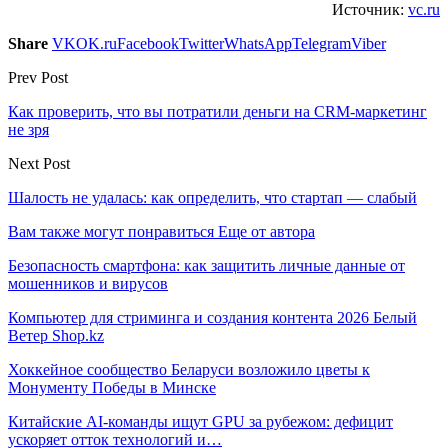
Источник:
vc.ru
Share
VK
OK.ru
Facebook
Twitter
WhatsApp
Telegram
Viber
Prev Post
Как проверить, что вы потратили деньги на CRM-маркетинг
не зря
Next Post
Шалость не удалась: как определить, что стартап — слабый
Вам также могут понравиться
Еще от автора
Безопасность смартфона: как защитить личные данные от
мошенников и вирусов
Компьютер для стриминга и создания контента 2026 Белый
Ветер Shop.kz
Хоккейное сообщество Беларуси возложило цветы к
Монументу Победы в Минске
Китайские AI-команды ищут GPU за рубежом: дефицит
ускоряет отток технологий и…