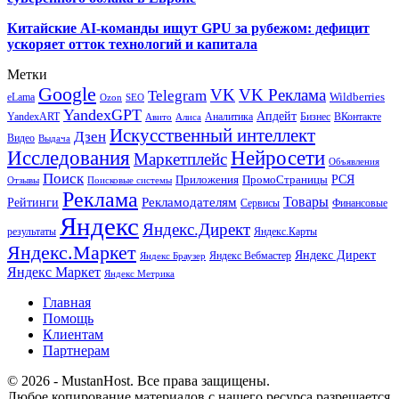
Китайские AI-команды ищут GPU за рубежом: дефицит
ускоряет отток технологий и капитала
Метки
Google
VK
VK Реклама
Telegram
eLama
Wildberries
SEO
Ozon
YandexGPT
Апдейт
YandexART
Аналитика
Бизнес
ВКонтакте
Авито
Алиса
Искусственный интеллект
Дзен
Видео
Выдача
Исследования
Нейросети
Маркетплейс
Объявления
Поиск
РСЯ
Приложения
ПромоСтраницы
Поисковые системы
Отзывы
Реклама
Рекламодателям
Товары
Рейтинги
Сервисы
Финансовые
Яндекс
Яндекс.Директ
результаты
Яндекс.Карты
Яндекс.Маркет
Яндекс Директ
Яндекс Вебмастер
Яндекс Браузер
Яндекс Маркет
Яндекс Метрика
Главная
Помощь
Клиентам
Партнерам
© 2026 - MustanHost. Все права защищены.
Любое копирование материалов с нашего ресурса разрешается