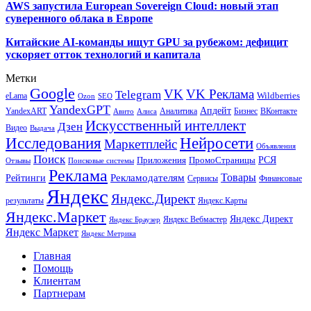
AWS запустила European Sovereign Cloud: новый этап
суверенного облака в Европе
Китайские AI-команды ищут GPU за рубежом: дефицит
ускоряет отток технологий и капитала
Метки
Google
VK
VK Реклама
Telegram
eLama
Wildberries
SEO
Ozon
YandexGPT
Апдейт
YandexART
Аналитика
Бизнес
ВКонтакте
Авито
Алиса
Искусственный интеллект
Дзен
Видео
Выдача
Исследования
Нейросети
Маркетплейс
Объявления
Поиск
РСЯ
Приложения
ПромоСтраницы
Поисковые системы
Отзывы
Реклама
Рекламодателям
Товары
Рейтинги
Сервисы
Финансовые
Яндекс
Яндекс.Директ
результаты
Яндекс.Карты
Яндекс.Маркет
Яндекс Директ
Яндекс Вебмастер
Яндекс Браузер
Яндекс Маркет
Яндекс Метрика
Главная
Помощь
Клиентам
Партнерам