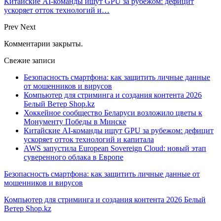
Китайские AI-команды ищут GPU за рубежом: дефицит
ускоряет отток технологий и…
Prev
Next
Комментарии закрыты.
Свежие записи
Безопасность смартфона: как защитить личные данные
от мошенников и вирусов
Компьютер для стриминга и создания контента 2026
Белый Ветер Shop.kz
Хоккейное сообщество Беларуси возложило цветы к
Монументу Победы в Минске
Китайские AI-команды ищут GPU за рубежом: дефицит
ускоряет отток технологий и капитала
AWS запустила European Sovereign Cloud: новый этап
суверенного облака в Европе
Безопасность смартфона: как защитить личные данные от
мошенников и вирусов
Компьютер для стриминга и создания контента 2026 Белый
Ветер Shop.kz