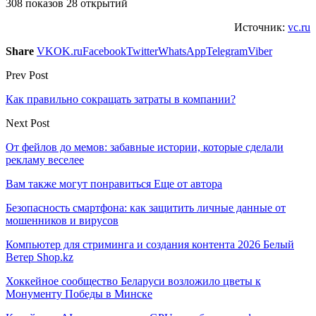
308 показов 28 открытий
Источник:
vc.ru
Share
VK
OK.ru
Facebook
Twitter
WhatsApp
Telegram
Viber
Prev Post
Как правильно сокращать затраты в компании?
Next Post
От фейлов до мемов: забавные истории, которые сделали
рекламу веселее
Вам также могут понравиться
Еще от автора
Безопасность смартфона: как защитить личные данные от
мошенников и вирусов
Компьютер для стриминга и создания контента 2026 Белый
Ветер Shop.kz
Хоккейное сообщество Беларуси возложило цветы к
Монументу Победы в Минске