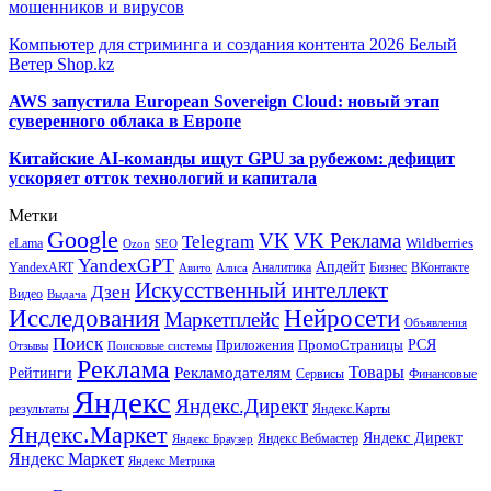
мошенников и вирусов
Компьютер для стриминга и создания контента 2026 Белый
Ветер Shop.kz
AWS запустила European Sovereign Cloud: новый этап
суверенного облака в Европе
Китайские AI-команды ищут GPU за рубежом: дефицит
ускоряет отток технологий и капитала
Метки
Google
VK
VK Реклама
Telegram
eLama
Wildberries
SEO
Ozon
YandexGPT
Апдейт
YandexART
Аналитика
Бизнес
ВКонтакте
Авито
Алиса
Искусственный интеллект
Дзен
Видео
Выдача
Исследования
Нейросети
Маркетплейс
Объявления
Поиск
РСЯ
Приложения
ПромоСтраницы
Поисковые системы
Отзывы
Реклама
Рекламодателям
Товары
Рейтинги
Сервисы
Финансовые
Яндекс
Яндекс.Директ
результаты
Яндекс.Карты
Яндекс.Маркет
Яндекс Директ
Яндекс Вебмастер
Яндекс Браузер
Яндекс Маркет
Яндекс Метрика