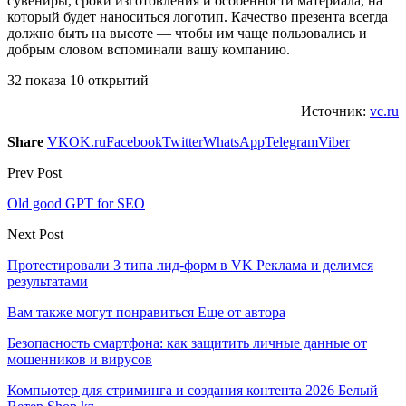
сувениры, сроки изготовления и особенности материала, на
который будет наноситься логотип. Качество презента всегда
должно быть на высоте — чтобы им чаще пользовались и
добрым словом вспоминали вашу компанию.
32 показа 10 открытий
Источник:
vc.ru
Share
VK
OK.ru
Facebook
Twitter
WhatsApp
Telegram
Viber
Prev Post
Old good GPT for SEO
Next Post
Протестировали 3 типа лид-форм в VK Реклама и делимся
результатами
Вам также могут понравиться
Еще от автора
Безопасность смартфона: как защитить личные данные от
мошенников и вирусов
Компьютер для стриминга и создания контента 2026 Белый