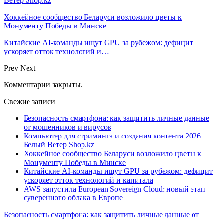
Ветер Shop.kz
Хоккейное сообщество Беларуси возложило цветы к
Монументу Победы в Минске
Китайские AI-команды ищут GPU за рубежом: дефицит
ускоряет отток технологий и…
Prev
Next
Комментарии закрыты.
Свежие записи
Безопасность смартфона: как защитить личные данные
от мошенников и вирусов
Компьютер для стриминга и создания контента 2026
Белый Ветер Shop.kz
Хоккейное сообщество Беларуси возложило цветы к
Монументу Победы в Минске
Китайские AI-команды ищут GPU за рубежом: дефицит
ускоряет отток технологий и капитала
AWS запустила European Sovereign Cloud: новый этап
суверенного облака в Европе
Безопасность смартфона: как защитить личные данные от