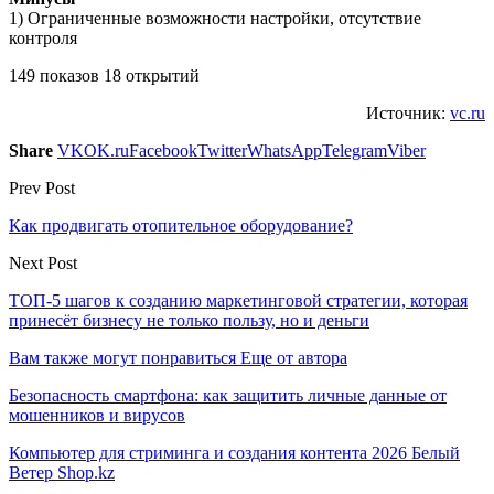
1) Ограниченные возможности настройки, отсутствие
контроля
149 показов 18 открытий
Источник:
vc.ru
Share
VK
OK.ru
Facebook
Twitter
WhatsApp
Telegram
Viber
Prev Post
Как продвигать отопительное оборудование?
Next Post
ТОП-5 шагов к созданию маркетинговой стратегии, которая
принесёт бизнесу не только пользу, но и деньги
Вам также могут понравиться
Еще от автора
Безопасность смартфона: как защитить личные данные от
мошенников и вирусов
Компьютер для стриминга и создания контента 2026 Белый
Ветер Shop.kz