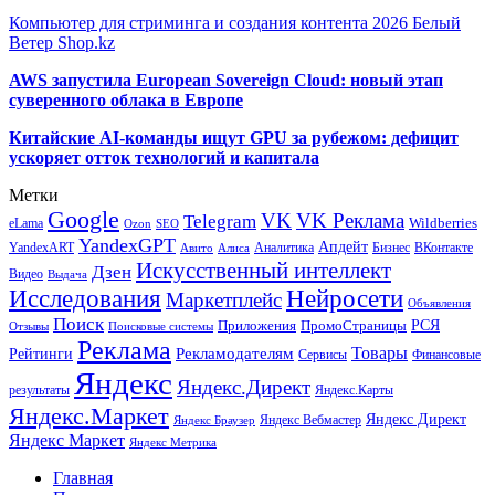
Компьютер для стриминга и создания контента 2026 Белый
Ветер Shop.kz
AWS запустила European Sovereign Cloud: новый этап
суверенного облака в Европе
Китайские AI-команды ищут GPU за рубежом: дефицит
ускоряет отток технологий и капитала
Метки
Google
VK
VK Реклама
Telegram
eLama
Wildberries
SEO
Ozon
YandexGPT
Апдейт
YandexART
Аналитика
Бизнес
ВКонтакте
Авито
Алиса
Искусственный интеллект
Дзен
Видео
Выдача
Исследования
Нейросети
Маркетплейс
Объявления
Поиск
РСЯ
Приложения
ПромоСтраницы
Поисковые системы
Отзывы
Реклама
Рекламодателям
Товары
Рейтинги
Сервисы
Финансовые
Яндекс
Яндекс.Директ
результаты
Яндекс.Карты
Яндекс.Маркет
Яндекс Директ
Яндекс Вебмастер
Яндекс Браузер
Яндекс Маркет
Яндекс Метрика
Главная