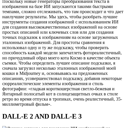
Поскольку новые генераторы преобразования текста в
изображения на базе ИИ запускаются такими быстрыми
темпами, сложно отслеживать, что там происходит и что дает
наилучшие результаты. Мы здесь, чтобы разобрать лучшие
инструменты создания изображений с использованием ИИ
для создания высококачественных изображений на основе
простых описаний или ключевых слов или для создания
точных подсказок к изображениям на основе загруженных
эталонных изображений. Для простоты сравнения я
использовал одну и ту же подсказку, чтобы проверить
способность каждой модели запечатлеть фотореалистичный,
но причудливый образ моего кота Космо в качестве объекта
съемки. Чтобы определить лучшее описание подсказки, я
сначала загрузил несколько эталонных изображений моей
кошки в Midjourney и, основываясь на предложенных
описаниях, усовершенствовал подсказку, добавив некоторые
сюрреалистические элементы изображения и стиль
фотографии: «гладкая короткошерстная светло-бежевая и
Янтарный полосатый кот в солнцезащитных очках в стиле
ретро во время отпуска в тропиках, очень реалистичный, 35-
миллиметровый фильм».
DALL-E 2 AND DALL-E 3