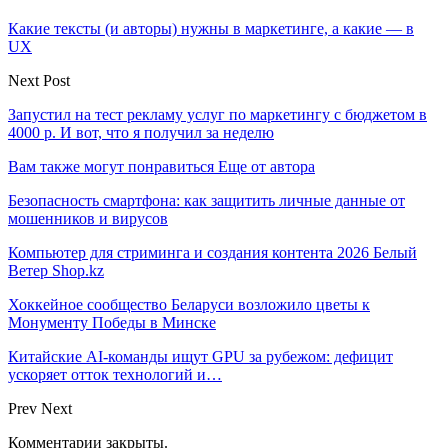
Какие тексты (и авторы) нужны в маркетинге, а какие — в
UX
Next Post
Запустил на тест рекламу услуг по маркетингу с бюджетом в
4000 р. И вот, что я получил за неделю
Вам также могут понравиться
Еще от автора
Безопасность смартфона: как защитить личные данные от
мошенников и вирусов
Компьютер для стриминга и создания контента 2026 Белый
Ветер Shop.kz
Хоккейное сообщество Беларуси возложило цветы к
Монументу Победы в Минске
Китайские AI-команды ищут GPU за рубежом: дефицит
ускоряет отток технологий и…
Prev
Next
Комментарии закрыты.