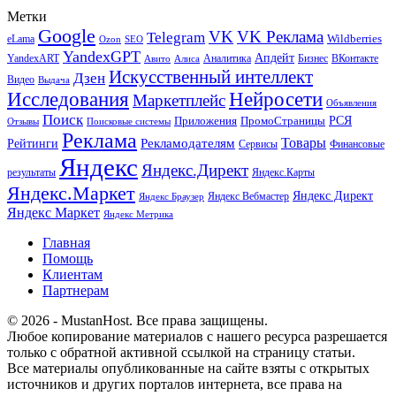
Метки
Google
VK
VK Реклама
Telegram
eLama
Wildberries
SEO
Ozon
YandexGPT
Апдейт
YandexART
Аналитика
Бизнес
ВКонтакте
Авито
Алиса
Искусственный интеллект
Дзен
Видео
Выдача
Исследования
Нейросети
Маркетплейс
Объявления
Поиск
РСЯ
Приложения
ПромоСтраницы
Поисковые системы
Отзывы
Реклама
Рекламодателям
Товары
Рейтинги
Сервисы
Финансовые
Яндекс
Яндекс.Директ
результаты
Яндекс.Карты
Яндекс.Маркет
Яндекс Директ
Яндекс Вебмастер
Яндекс Браузер
Яндекс Маркет
Яндекс Метрика
Главная
Помощь
Клиентам
Партнерам
© 2026 - MustanHost. Все права защищены.
Любое копирование материалов с нашего ресурса разрешается
только с обратной активной ссылкой на страницу статьи.
Все материалы опубликованные на сайте взяты с открытых
источников и других порталов интернета, все права на