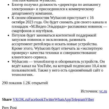
YouTube-канала Wylsacom.
Блогер получил должность «директора по анпакингу
электроники» и присоединился к коммерческому
департаменту компании.
К своим обязанностям Wylsacom приступает с 16
октября 2023 года. Он будет снимать для своего канала и
площадок «М.Видео-Эльдорадо» распаковки новинок —
смартфонов и ноутбуков.
Петухов будет заниматься контентной поддержкой
запусков новинок и эксклюзивов, развивать
ассортимент ритейлера и искать новые устройства.
Кроме этого, Wylsacom будет отвечать за «экспертную
проверку» качества техники и совершенствование
клиентского сервиса.
Wylsacom — техноблогер и обозреватель устройств. Он
ведёт канал на YouTube, на который подписано 10,4 млн
пользователей. Также у него есть одноимённый сайт о
технологиях.
290 показов 1.2K открытий
Источник:
vc.ru
Share
VK
OK.ru
Facebook
Twitter
WhatsApp
Telegram
Viber
Prev Post