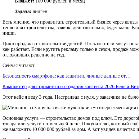
Бюджет:
100 000 рублей в месяц
Задача:
лидген
Есть мнение, что продвигать строительный бизнес через квизы 
тепло для строительства, заявок, действительно, будет мало. К
ниши.
Цикл продаж в строительстве долгий. Пользователи могут остав
как работает. Если крутить рекламу только в сезон, продаж мо
отложивших решение на год.
Сейчас читают
Безопасность смартфона: как защитить личные данные от…
Компьютер для стриминга и создания контента 2026 Белый Ве
Этот кейс я веду 3 года. Настраивал с нуля, у заказчика не был
Основная услуга — строительство домов под ключ. Это дорого
товара или услуги по меньшей цене. Покупателю, который ещё не
же выложить 10 000 000 рублей за дом. А вот увидев качество 