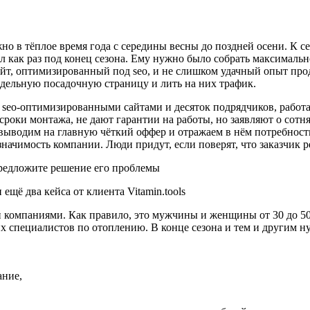
о в тёплое время года с середины весны до поздней осени. К с
л как раз под конец сезона. Ему нужно было собрать максималь
айт, оптимизированный под seo, и не слишком удачный опыт пр
тдельную посадочную страницу и лить на них трафик.
с seo-оптимизированными сайтами и десяток подрядчиков, рабо
сроки монтажа, не дают гарантии на работы, но заявляют о сотн
 выводим на главную чёткий оффер и отражаем в нём потребност
ачимость компании. Люди придут, если поверят, что заказчик р
 предложите решение его проблемы
и компаниями. Как правило, это мужчины и женщины от 30 до 5
их специалистов по отоплению. В конце сезона и тем и другим 
ание,