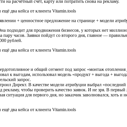
 на расчётный счёт, карту или потратить снова на рекламу.
явлении + ценностное предложение на странице + модели атриб
. Она подходит для продвижения бизнесов, у которых нет милли
 пару часов. Заявки пойдут со второго дня, главное — правильно
000 рублей.
твердотопливное и общий сегмент под запрос «монтаж отопления 
овал к выгодам, использовал модель «продукт + выгода + выгод
ельский запрос.
строил Директ. В качестве модели атрибуции выбрал «последний
рекламу, чтобы проверить качество заявок. И не зря. В первый ж
 ситуация для первого дня, но заказчик заволновался, хоть и н