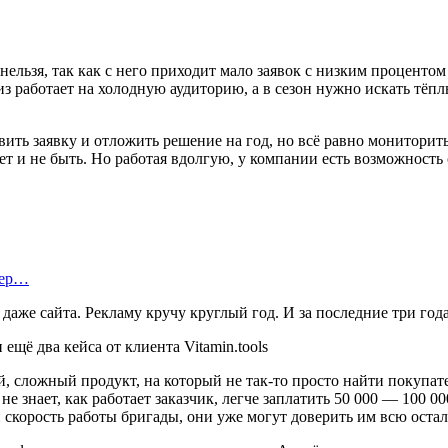
нельзя, так как с него приходит мало заявок с низким процентом
виз работает на холодную аудиторию, а в сезон нужно искать тёпл
ить заявку и отложить решение на год, но всё равно мониторить
жет и не быть. Но работая вдолгую, у компании есть возможность
тер…
о даже сайта. Рекламу кручу круглый год. И за последние три год
й, сложный продукт, на который не так-то просто найти покупат
 знает, как работает заказчик, легче заплатить 50 000 — 100 00
и скорость работы бригады, они уже могут доверить им всю оста