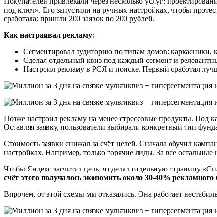
Покупателей привлекали через несколько услуг: проектирован
под ключ». Его запустили на ручных настройках, чтобы протест
сработала: пришли 200 заявок по 200 рублей.
Как настраивал рекламу:
Сегментировал аудиторию по типам домов: каркасники, к
Сделал отдельный квиз под каждый сегмент и релевантн
Настроил рекламу в РСЯ и поиске. Первый сработал луч
Позже настроил рекламу на менее стрессовые продукты. Под ка
Оставляя заявку, пользователи выбирали конкретный тип фунда
Стоимость заявки снижал за счёт целей. Сначала обучил кампани
настройках. Например, только горячие лиды. За все остальные 
Чтобы Яндекс засчитал цель, я сделал отдельную страницу «Сп
счёт этого получалось экономить около 30-40% рекламного 
Впрочем, от этой схемы мы отказались. Она работает нестабиль