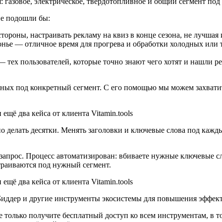
 газовое, электрическое, твердотопливное и общий сегмент под
не подошли бы:
тороны, настраивать рекламу на квиз в конце сезона, не лучшая 
онье — отличное время для прогрева и обработки холодных или
 тех пользователей, которые точно знают чего хотят и нашли р
нных под конкретный сегмент. С его помощью мы можем захватит
 делать десятки. Менять заголовки и ключевые слова под кажд
апрос. Процесс автоматизирован: вбиваете нужные ключевые сло
траиваются под нужный сегмент.
 Биддер и другие инструменты экосистемы для повышения эффек
 не только получите бесплатный доступ ко всем инструментам, в 