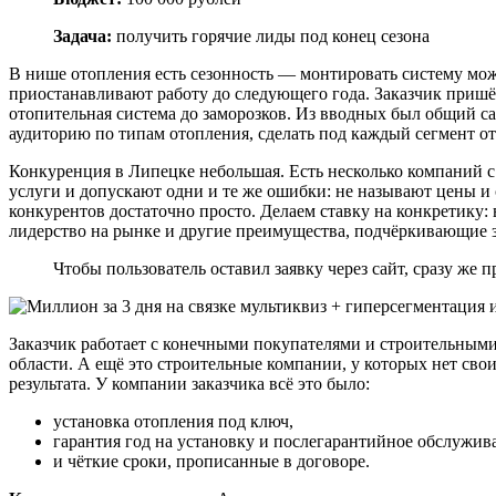
Задача:
получить горячие лиды под конец сезона
В нише отопления есть сезонность — монтировать систему можн
приостанавливают работу до следующего года. Заказчик пришё
отопительная система до заморозков. Из вводных был общий с
аудиторию по типам отопления, сделать под каждый сегмент о
Конкуренция в Липецке небольшая. Есть несколько компаний 
услуги и допускают одни и те же ошибки: не называют цены и 
конкурентов достаточно просто. Делаем ставку на конкретику:
лидерство на рынке и другие преимущества, подчёркивающие зн
Чтобы пользователь оставил заявку через сайт, сразу же
Заказчик работает с конечными покупателями и строительным
области. А ещё это строительные компании, у которых нет сво
результата. У компании заказчика всё это было:
установка отопления под ключ,
гарантия год на установку и послегарантийное обслужив
и чёткие сроки, прописанные в договоре.