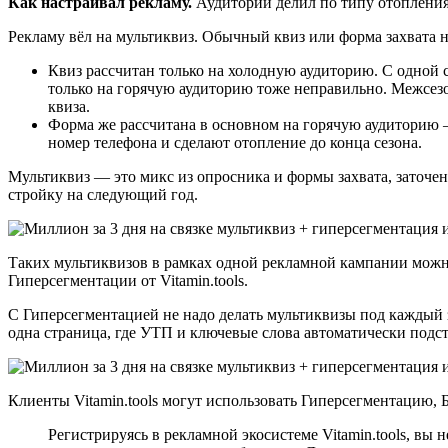
Как настраивал рекламу.
Аудитории делил по типу отопления:
Рекламу вёл на мультиквиз. Обычный квиз или форма захвата 
Квиз рассчитан только на холодную аудиторию. С одной с
только на горячую аудиторию тоже неправильно. Межсез
квиза.
Форма же рассчитана в основном на горячую аудиторию —
номер телефона и сделают отопление до конца сезона.
Мультиквиз — это микс из опросника и формы захвата, заточе
стройку на следующий год.
Таких мультиквизов в рамках одной рекламной кампании можно
Гиперсегментации от Vitamin.tools.
С Гиперсегментацией не надо делать мультиквизы под каждый з
одна страница, где УТП и ключевые слова автоматически подс
Клиенты Vitamin.tools могут использовать Гиперсегментацию,
Регистрируясь в рекламной экосистеме Vitamin.tools, вы