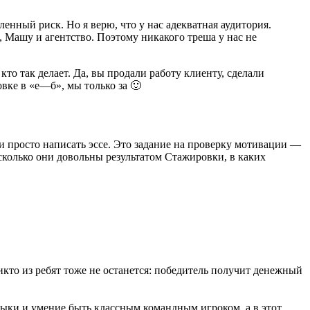
енный риск. Но я верю, что у нас адекватная аудитория.
, Машу и агентство. Поэтому никакого треша у нас не
то так делает. Да, вы продали работу клиенту, сделали
овке в «е—б», мы только за 🙂
и просто написать эссе. Это задание на проверку мотивации —
асколько они довольны результатом Стажировки, в каких
икто из ребят тоже не останется: победитель получит денежный
ыки и умение быть классным командным игроком, а в этот