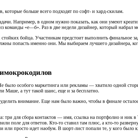
, которые больше всего подходят по софт- и хард-скилам.
ачи. Например, в одном нужно показать, как они умеют креатив
з команды «е—б». Раз в две недели дизайнер, который набрал м
стойких бойца. Участникам предстоит выполнить финальное задан
олжны попасть именно они. Мы выбираем лучшего дизайнера, ко
мимокрокодилов
 Не было особого маркетинга или рекламы — хватило одной стор
и Маше, а тут такой шанс, еще и за бесплатно.
уделить внимание. Еще нам было важно, чтобы в финале осталос
а: три для сбора контактов — имя, ссылка на портфолио и ник 
ли поле для ответов. Кто-то ставил там плюс, а кто-то разверн
ми или просто идет наобум. В шорт-лист попали те, у кого было 