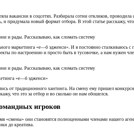
еяла вакансии в соцсетях. Разбирала сотни откликов, проводила
ть, и придумала новый формат отбора. В этой статье расскажу, ч
ьного маркетинга «е—б эдженси». И я постоянно сталкиваюсь с 
екты по настроению и просто быть в тусовочке, а нам нужен чле
кетинга «е—б эдженси»
ались от традиционного хантинга. На смену ему пришел конкур
кажу, что это за отбор и во сколько он нам обошелся.
командных игроков
емя «смены» они становятся полноценными членами нашего аген
ики до креатива.