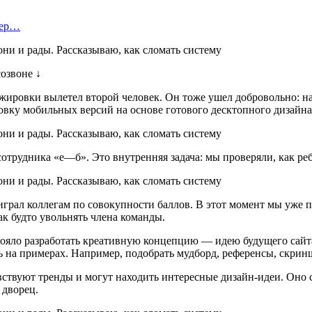
тер…
озвоне ↓
жировки вылетел второй человек. Он тоже ушел добровольно: наб
вку мобильных версий на основе готового десктопного дизайна
трудника «е—б». Это внутренняя задача: мы проверяли, как реб
грал коллегам по совокупности баллов. В этот момент мы уже п
ак будто увольнять члена команды.
ояло разработать креативную концепцию — идею будущего сайта 
ть на примерах. Например, подобрать мудборд, референсы, скрин
вствуют тренды и могут находить интересные дизайн-идеи. Оно 
 дворец.