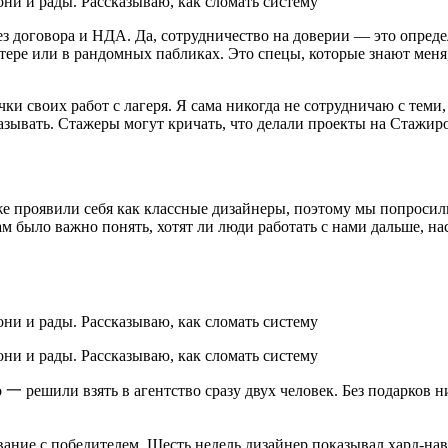
з договора и НДА. Да, сотрудничество на доверии — это определ
тере или в рандомных пабликах. Это спецы, которые знают меня
 своих работ с лагеря. Я сама никогда не сотрудничаю с теми, к
казывать. Стажеры могут кричать, что делали проекты на Стажир
же проявили себя как классные дизайнеры, поэтому мы попросил
ам было важно понять, хотят ли люди работать с нами дальше, н
一 решили взять в агентство сразу двух человек. Без подарков н
ние с победителем. Шесть недель дизайнер показывал хард-нав