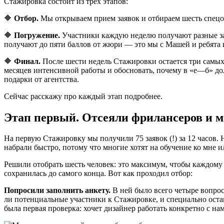
Стажировка состоит из трех этапов:
🔶
Отбор.
Мы открываем прием заявок и отбираем шесть спецов
🔶
Погружение.
Участники каждую неделю получают разные зад
получают до пяти баллов от жюри — это мы с Машей и ребята и
🔶
Финал.
После шести недель Стажировки остается три самых 
месяцев интенсивной работы и обосновать, почему в «е—б» д
подарки от агентства.
Сейчас расскажу про каждый этап подробнее.
Этап первый. Отсеяли фрилансеров и 
На первую Стажировку мы получили 75 заявок (!) за 12 часов.
набрали быстро, потому что многие хотят на обучение ко мне ил
Решили отобрать шесть человек: это максимум, чтобы каждому 
сохранилась до самого конца. Вот как проходил отбор:
Попросили заполнить анкету.
В ней было всего четыре вопрос
ли потенциальные участники к Стажировке, и специально остави
была первая проверка: хочет дизайнер работать конкретно с на