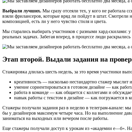
Выбрали лучших.
Мы сразу отсеяли тех, у кого не работала с
взяли фрилансеров, которые вряд ли пойдут в штат. Смотрели на
композицией, есть ли у него чувство стиля и цвета.
Мы старались выбирать участников с разными хард-скилами: у к
реальных задачах. Забегая вперед, в процессе люди раскрылись 
Этап второй. Выдали задания на провер
Стажировка длилась шесть недель, за это время участники вы
креативность — насколько нестандартно стажер мыслит и
умение сориентироваться в готовом дизайне — как работ
работа в команде — как общается с коллегами и обсуждае
навык работы с текстом в дизайне — как погружается в к
Стажеры получали задания раз в неделю в телеграм-канале: мы 
бы у дизайнеров максимум четыре часа. Но на выполнение дав
заниматься на выходных или вечером после работы.
Еще стажеры получали доступ к урокам из «академии е—б». На