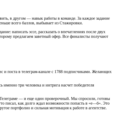
ить, в другом — навык работы в команде. За каждое задание
еньше всего баллов, выбывает из Стажировки.
ие: написать эссе, рассказать о впечатлениях после двух
торому предлагаем заветный офер. Все финалисты получают
ис и поста в телеграм-канале с 1788 подписчиками. Желающих
ь именно три человека и интрига насчет победителя
в Телеграме — и еще один проверочный. Мы спросили, готовы
уто писал, как долго ждал возможности попасть в «е—б». Это
крутое портфолио и сильная мотивация к работе в агентстве.