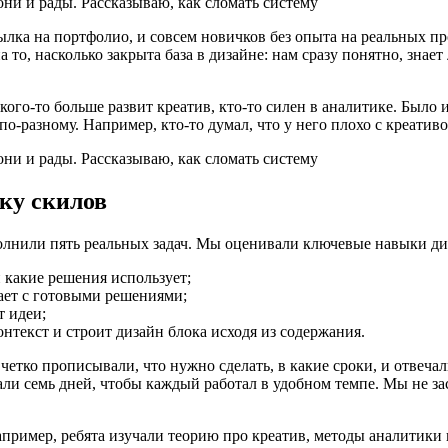
сылка на портфолио, и совсем новичков без опыта на реальных пр
 то, насколько закрыта база в дизайне: нам сразу понятно, знает
ого-то больше развит креатив, кто-то силен в аналитике. Было 
по-разному. Например, кто-то думал, что у него плохо с креатив
ку скилов
полнили пять реальных задач. Мы оценивали ключевые навыки ди
 какие решения использует;
ает с готовыми решениями;
т идеи;
онтекст и строит дизайн блока исходя из содержания.
четко прописывали, что нужно сделать, в какие сроки, и отвеча
али семь дней, чтобы каждый работал в удобном темпе. Мы не з
пример, ребята изучали теорию про креатив, методы аналитики 