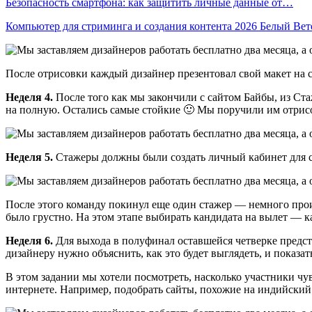
Безопасность смартфона: как защитить личные данные от…
Компьютер для стриминга и создания контента 2026 Белый Ве
После отрисовки каждый дизайнер презентовал свой макет на с
Неделя 4.
После того как мы закончили с сайтом Байбы, из Ста
на полную. Остались самые стойкие 🙂 Мы поручили им отрисо
Неделя 5.
Стажеры должны были создать личный кабинет для со
После этого команду покинул еще один стажер — немного прои
было грустно. На этом этапе выбирать кандидата на вылет — к
Неделя 6.
Для выхода в полуфинал оставшейся четверке предст
дизайнеру нужно объяснить, как это будет выглядеть, и показа
В этом задании мы хотели посмотреть, насколько участники чу
интернете. Например, подобрать сайты, похожие на индийский