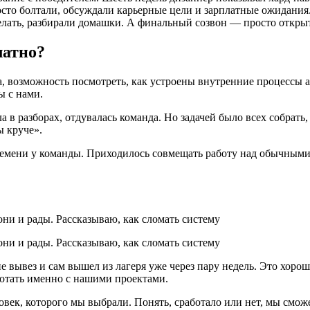
росто болтали, обсуждали карьерные цели и зарплатные ожидан
делать, разбирали домашки. А финальный созвон — просто откры
латно?
а, возможность посмотреть, как устроены внутренние процессы 
ы с нами.
а в разборах, отдувалась команда. Но задачей было всех собрать
ы круче».
емени у команды. Приходилось совмещать работу над обычными з
е вывез и сам вышел из лагеря уже через пару недель. Это хорош
работать именно с нашими проектами.
ек, которого мы выбрали. Понять, сработало или нет, мы сможем