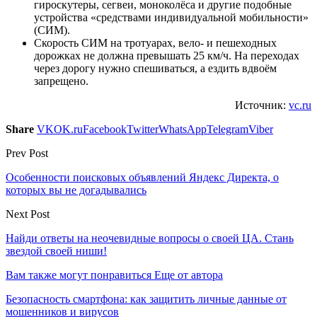
гироскутеры, сегвеи, моноколёса и другие подобные
устройства «средствами индивидуальной мобильности»
(СИМ).
Скорость СИМ на тротуарах, вело- и пешеходных
дорожках не должна превышать 25 км/ч. На переходах
через дорогу нужно спешиваться, а ездить вдвоём
запрещено.
Источник:
vc.ru
Share
VK
OK.ru
Facebook
Twitter
WhatsApp
Telegram
Viber
Prev Post
Особенности поисковых объявлений Яндекс Директа, о
которых вы не догадывались
Next Post
Найди ответы на неочевидные вопросы о своей ЦА. Стань
звездой своей ниши!
Вам также могут понравиться
Еще от автора
Безопасность смартфона: как защитить личные данные от
мошенников и вирусов