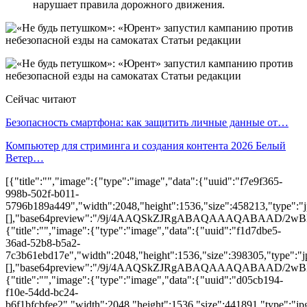
нарушает правила дорожного движения.
Сейчас читают
Безопасность смартфона: как защитить личные данные от…
Компьютер для стриминга и создания контента 2026 Белый
Ветер…
[{"title":"","image":{"type":"image","data":{"uuid":"f7e9f365-
998b-502f-b011-
5796b189a449","width":2048,"height":1536,"size":458213,"type":"jpg
[],"base64preview":"/9j/4AAQSkZJRgABAQAAAQAB
{"title":"","image":{"type":"image","data":{"uuid":"f1d7dbe5-
36ad-52b8-b5a2-
7c3b61ebd17e","width":2048,"height":1536,"size":398305,"type":"jp
[],"base64preview":"/9j/4AAQSkZJRgABAQAAAQABA
{"title":"","image":{"type":"image","data":{"uuid":"d05cb194-
f10e-54dd-bc24-
b6f1bfcbfee2","width":2048,"height":1536,"size":441891,"type":"jpg