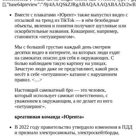
[],"base64preview":"/9j/4AAQSkZJRgABAQAAAQABA
Вместе с плакатами «Юрент» также выпустил видео с
отсылкой на тренд из TikTok — в нём безобидные
объекты, явления и понятия получают шутливые или
оскорбительные названия. Кикшеринг, например,
становится «петушерингом».
Мы с большой грустью каждый день смотрим
десятки видео в интернете, на которых люди ездят
на самокатах опасно для себя и окружающих. С
болью наблюдаем такую картину на улицах.
Зачастую люди даже не представляют, какой риск
несёт в себе «петушиное» катание с нарушением
правил. <…>
Настоящий самокатный бро — это человек,
который использует самокат ответственно, с
уважением к окружающим, а не делает из него
«петушеринг».
креативная команда «Юрента»
В 2022 году правительство утвердило изменения в ПДД
и признало электросамокаты, электроскейтборды,