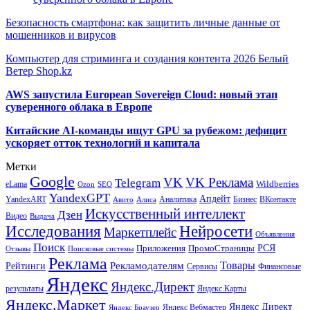
Безопасность смартфона: как защитить личные данные от
мошенников и вирусов
Компьютер для стриминга и создания контента 2026 Белый
Ветер Shop.kz
AWS запустила European Sovereign Cloud: новый этап
суверенного облака в Европе
Китайские AI-команды ищут GPU за рубежом: дефицит
ускоряет отток технологий и капитала
Метки
Google
VK
VK Реклама
Telegram
eLama
Wildberries
SEO
Ozon
YandexGPT
Апдейт
YandexART
Аналитика
Бизнес
ВКонтакте
Авито
Алиса
Искусственный интеллект
Дзен
Видео
Выдача
Исследования
Нейросети
Маркетплейс
Объявления
Поиск
РСЯ
Приложения
ПромоСтраницы
Поисковые системы
Отзывы
Реклама
Рекламодателям
Товары
Рейтинги
Сервисы
Финансовые
Яндекс
Яндекс.Директ
результаты
Яндекс.Карты
Яндекс.Маркет
Яндекс Директ
Яндекс Вебмастер
Яндекс Браузер