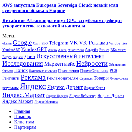
AWS запустила European Sovereign Cloud: новый этап
суверенного облака в Европе
Китайские AI-команды ищут GPU за рубежом: дефицит
ускоряет отток технологий и капитала
Метки
Google
VK
VK Реклама
Telegram
eLama
Wildberries
SEO
Ozon
YandexGPT
Апдейт
YandexART
Аналитика
Бизнес
ВКонтакте
Авито
Алиса
Искусственный интеллект
Дзен
Видео
Выдача
Исследования
Нейросети
Маркетплейс
Объявления
Поиск
РСЯ
Приложения
ПромоСтраницы
Поисковые системы
Отзывы
Реклама
Рекламодателям
Товары
Рейтинги
Сервисы
Финансовые
Яндекс
Яндекс.Директ
результаты
Яндекс.Карты
Яндекс.Маркет
Яндекс Директ
Яндекс Вебмастер
Яндекс Браузер
Яндекс Маркет
Яндекс Метрика
Главная
Помощь
Клиентам
Партнерам