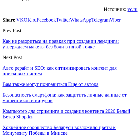
Источник:
vc.ru
Share
VK
OK.ru
Facebook
Twitter
WhatsApp
Telegram
Viber
Prev Post
Как не разориться на правках при создании лендинга:
утверждаем макеты без боли в пятой точке
Next Post
Авто рерайт и SEO: как оптимизировать контент для
поисковых систем
Вам также могут понравиться
Еще от автора
Безопасность смартфона: как защитить личные данные от
мошенников и вирусов
Компьютер для стриминга и создания контента 2026 Белый
Ветер Shop.kz
Хоккейное сообщество Беларуси возложило цветы к
Монументу Победы в Минске