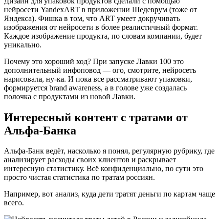
Дизайн для упаковок продуктов сделали с помощью
нейросети YandexART в приложении Шедеврум (тоже от
Яндекса). Фишка в том, что ART умеет докручивать
изображения от нейросети в более реалистичный формат.
Каждое изображение продукта, по словам компании, будет
уникально.
Почему это хороший ход? При запуске Лавки 100 это
дополнительный инфоповод — ого, смотрите, нейросеть
нарисовала, ну-ка. И пока все рассматривают упаковки,
формируется brand awareness, а в голове уже создалась
полочка с продуктами из новой Лавки.
Интересный контент с тратами от
Альфа-Банка
Альфа-Банк ведёт, насколько я понял, регулярную рубрику, где
анализирует расходы своих клиентов и раскрывает
интересную статистику. Всё конфиденциально, по сути это
просто чистая статистика по тратам россиян.
Например, вот анализ, куда дети тратят деньги по картам чаще
всего.