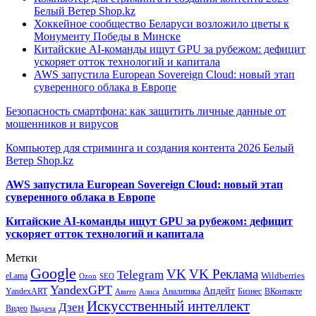
Белый Ветер Shop.kz
Хоккейное сообщество Беларуси возложило цветы к
Монументу Победы в Минске
Китайские AI-команды ищут GPU за рубежом: дефицит
ускоряет отток технологий и капитала
AWS запустила European Sovereign Cloud: новый этап
суверенного облака в Европе
Безопасность смартфона: как защитить личные данные от
мошенников и вирусов
Компьютер для стриминга и создания контента 2026 Белый
Ветер Shop.kz
AWS запустила European Sovereign Cloud: новый этап
суверенного облака в Европе
Китайские AI-команды ищут GPU за рубежом: дефицит
ускоряет отток технологий и капитала
Метки
Google
VK
VK Реклама
Telegram
eLama
Wildberries
SEO
Ozon
YandexGPT
Апдейт
YandexART
Аналитика
Бизнес
ВКонтакте
Авито
Алиса
Искусственный интеллект
Дзен
Видео
Выдача