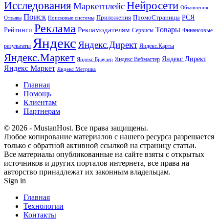
Исследования
Нейросети
Маркетплейс
Объявления
Поиск
РСЯ
Приложения
ПромоСтраницы
Поисковые системы
Отзывы
Реклама
Рекламодателям
Товары
Рейтинги
Сервисы
Финансовые
Яндекс
Яндекс.Директ
результаты
Яндекс.Карты
Яндекс.Маркет
Яндекс Директ
Яндекс Вебмастер
Яндекс Браузер
Яндекс Маркет
Яндекс Метрика
Главная
Помощь
Клиентам
Партнерам
© 2026 - MustanHost. Все права защищены.
Любое копирование материалов с нашего ресурса разрешается
только с обратной активной ссылкой на страницу статьи.
Все материалы опубликованные на сайте взяты с открытых
источников и других порталов интернета, все права на
авторство принадлежат их законным владельцам.
Sign in
Главная
Технологии
Контакты