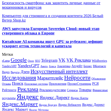
Безопасность смартфона: как защитить личные данные от
мошенников и вирусов
Компьютер для стриминга и создания контента 2026 Белый
Ветер Shop.kz
AWS запустила European Sovereign Cloud: новый этап
суверенного облака в Европе
Китайские AI-команды ищут GPU за рубежом: дефицит
ускоряет отток технологий и капитала
Метки
Google
VK
VK Реклама
Telegram
eLama
Wildberries
SEO
Ozon
YandexGPT
Апдейт
YandexART
Аналитика
Бизнес
ВКонтакте
Авито
Алиса
Искусственный интеллект
Дзен
Видео
Выдача
Исследования
Нейросети
Маркетплейс
Объявления
Поиск
РСЯ
Приложения
ПромоСтраницы
Поисковые системы
Отзывы
Реклама
Рекламодателям
Товары
Рейтинги
Сервисы
Финансовые
Яндекс
Яндекс.Директ
результаты
Яндекс.Карты
Яндекс.Маркет
Яндекс Директ
Яндекс Вебмастер
Яндекс Браузер
Яндекс Маркет
Яндекс Метрика