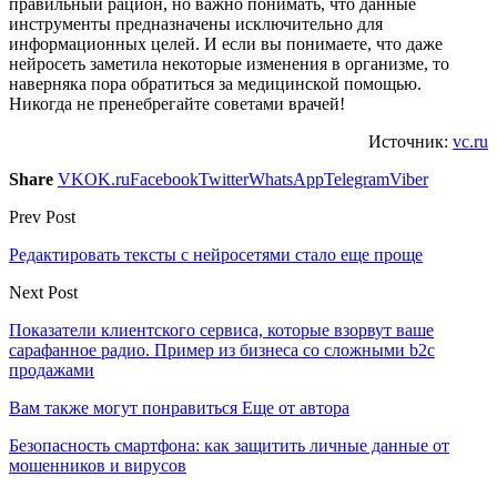
правильный рацион, но важно понимать, что данные
инструменты предназначены исключительно для
информационных целей. И если вы понимаете, что даже
нейросеть заметила некоторые изменения в организме, то
наверняка пора обратиться за медицинской помощью.
Никогда не пренебрегайте советами врачей!
Источник:
vc.ru
Share
VK
OK.ru
Facebook
Twitter
WhatsApp
Telegram
Viber
Prev Post
Редактировать тексты с нейросетями стало еще проще
Next Post
Показатели клиентского сервиса, которые взорвут ваше
сарафанное радио. Пример из бизнеса со сложными b2c
продажами
Вам также могут понравиться
Еще от автора
Безопасность смартфона: как защитить личные данные от
мошенников и вирусов