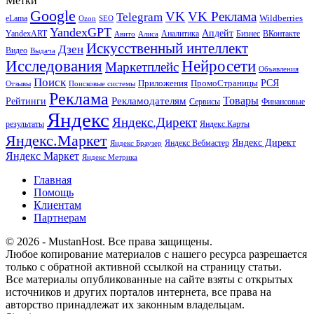
Метки
Google
VK
VK Реклама
Telegram
eLama
Wildberries
SEO
Ozon
YandexGPT
Апдейт
YandexART
Аналитика
Бизнес
ВКонтакте
Авито
Алиса
Искусственный интеллект
Дзен
Видео
Выдача
Исследования
Нейросети
Маркетплейс
Объявления
Поиск
РСЯ
Приложения
ПромоСтраницы
Поисковые системы
Отзывы
Реклама
Рекламодателям
Товары
Рейтинги
Сервисы
Финансовые
Яндекс
Яндекс.Директ
результаты
Яндекс.Карты
Яндекс.Маркет
Яндекс Директ
Яндекс Вебмастер
Яндекс Браузер
Яндекс Маркет
Яндекс Метрика
Главная
Помощь
Клиентам
Партнерам
© 2026 - MustanHost. Все права защищены.
Любое копирование материалов с нашего ресурса разрешается
только с обратной активной ссылкой на страницу статьи.
Все материалы опубликованные на сайте взяты с открытых
источников и других порталов интернета, все права на
авторство принадлежат их законным владельцам.