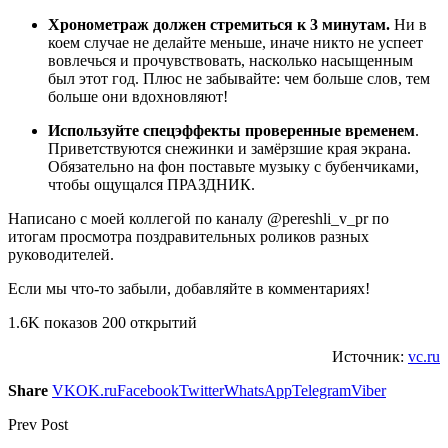
Хронометраж должен стремиться к 3 минутам.
Ни в
коем случае не делайте меньше, иначе никто не успеет
вовлечься и прочувствовать, насколько насыщенным
был этот год. Плюс не забывайте: чем больше слов, тем
больше они вдохновляют!
Используйте спецэффекты проверенные временем
.
Приветствуются снежинки и замёрзшие края экрана.
Обязательно на фон поставьте музыку с бубенчиками,
чтобы ощущался ПРАЗДНИК.
Написано с моей коллегой по каналу @pereshli_v_pr по
итогам просмотра поздравительных роликов разных
руководителей.
Если мы что-то забыли, добавляйте в комментариях!
1.6K показов 200 открытий
Источник:
vc.ru
Share
VK
OK.ru
Facebook
Twitter
WhatsApp
Telegram
Viber
Prev Post