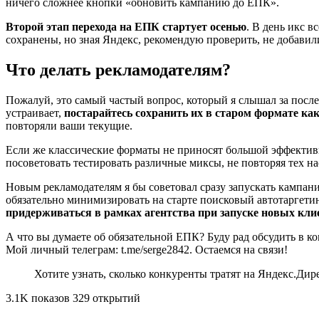
ничего сложнее кнопки «обновить кампанию до ЕПК».
Второй этап перехода на ЕПК стартует осенью
. В день икс в
сохранены, но зная Яндекс, рекомендую проверить, не добавил
Что делать рекламодателям?
Пожалуй, это самый частый вопрос, который я слышал за после
устраивает,
постарайтесь сохранить их в старом формате ка
повторяли ваши текущие.
Если же классические форматы не приносят большой эффективн
посоветовать тестировать различные миксы, не повторяя тех на
Новым рекламодателям я бы советовал сразу запускать кампани
обязательно минимизировать на старте поисковый автотаргетин
придерживаться в рамках агентства при запуске новых клие
А что вы думаете об обязательной ЕПК? Буду рад обсудить в 
Мой личный телеграм: t.me/serge2842. Остаемся на связи!
Хотите узнать, сколько конкуренты тратят на Яндекс.Дир
3.1K показов 329 открытий