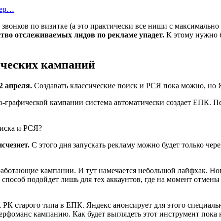
тер…
о звонков по визитке (а это практически все ниши с максимальн
тво отслеживаемых лидов по рекламе упадет.
К этому нужно б
ических кампаний
 апреля.
Создавать классические поиск и РСЯ пока можно, но Я
во-графической кампании система автоматически создает ЕПК. П
счезнет.
С этого дня запускать рекламу можно будет только че
работающие кампании. И тут намечается небольшой лайфхак. Но
 способ подойдет лишь для тех аккаунтов, где на момент отмены
РК старого типа в ЕПК. Яндекс анонсирует для этого специальн
ерфоманс кампанию. Как будет выглядеть этот инструмент пока 