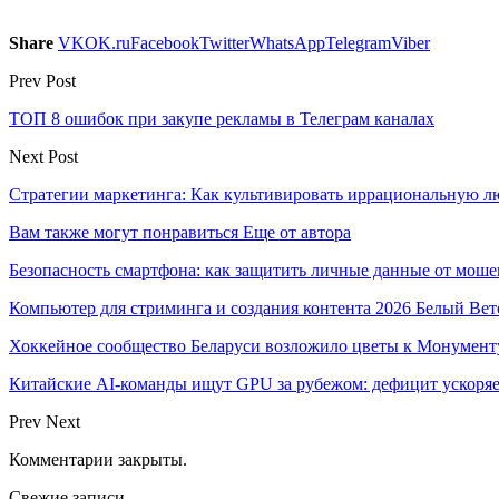
Share
VK
OK.ru
Facebook
Twitter
WhatsApp
Telegram
Viber
Prev Post
ТОП 8 ошибок при закупе рекламы в Телеграм каналах
Next Post
Стратегии маркетинга: Как культивировать иррациональную лю
Вам также могут понравиться
Еще от автора
Безопасность смартфона: как защитить личные данные от моше
Компьютер для стриминга и создания контента 2026 Белый Вет
Хоккейное сообщество Беларуси возложило цветы к Монумен
Китайские AI-команды ищут GPU за рубежом: дефицит ускоря
Prev
Next
Комментарии закрыты.
Свежие записи