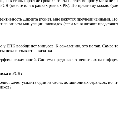
е и в столь короткие сроки? Ответа на этот вопрос у меня нет,
 РСЯ (вместе или в рамках разных РК). По-прежнему можно буде
фективность Директа рухнет, мне кажутся преувеличенными. По
типа запрета минусации площадок (если меня читают представит
то у ЕПК вообще нет минусов. К сожалению, это не так. Самое 
росы пока вызывает… визитка.
ерфоманс-кампаний. Система предлагает заменить их на информ
олист хочет усилить один из своих дотационных сервисов, но ч
онков?