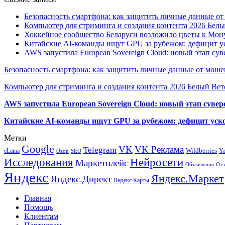
Безопасность смартфона: как защитить личные данные о
Компьютер для стриминга и создания контента 2026 Белы
Хоккейное сообщество Беларуси возложило цветы к Мо
Китайские AI-команды ищут GPU за рубежом: дефицит ус
AWS запустила European Sovereign Cloud: новый этап сув
Безопасность смартфона: как защитить личные данные от моше
Компьютер для стриминга и создания контента 2026 Белый Вет
AWS запустила European Sovereign Cloud: новый этап сувер
Китайские AI-команды ищут GPU за рубежом: дефицит уско
Метки
Google
VK
VK Реклама
Telegram
eLama
Wildberries
Y
SEO
Ozon
Исследования
Нейросети
Маркетплейс
Объявления
Отз
Яндекс
Яндекс.Маркет
Яндекс.Директ
Яндекс.Карты
Главная
Помощь
Клиентам