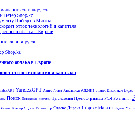
т мошенников и вирусов
й Ветер Shop.kz
нументу Победы в Минске
коряет отток технологий и капитала
еренного облака в Европе
нников и вирусов
ер Shop.kz
енного облака в Европе
ряет отток технологий и капитала
YandexGPT
Апдейт
andexART
Аналитика
Бизнес
ВКонтакте
Видео
Авито
Алиса
Поиск
РСЯ
Рейтинги
Приложения
ПромоСтраницы
Поисковые системы
ывы
Яндекс Маркет
Яндекс Директ
Яндекс Вебмастер
Яндекс Браузер
Яндекс Метри