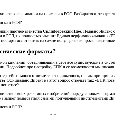
рафические кампании на поиске и в РСЯ. Разбираемся, что делат
яющий партнер агентства
Склифосовский.Про
. Недавно Яндекс 
е и в РСЯ, их полностью заменит Единая перфоманс-кампания (
е постараемся ответить на самые популярные вопросы, связанные
ссические форматы?
мной кампании, объединяющий в себе все существующие в систем
ании. Подробнее про настройку ЕПК и ее возможности мы писали 
интерфейс немного отличается от привычного, но сам принцип и
те?
Официально Директ на этот вопрос отвечает так: «ЕПК позво
 понятнее?
льшинство своих рекламных изобретений, наряду с новыми форма
 на запрет пользоваться самыми популярными инструментами Ди