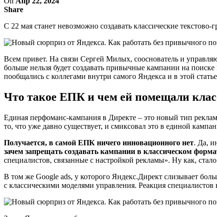
On
Апр 22, 2024
Share
С 22 мая станет невозможно создавать классические текстово-г
Всем привет. На связи Сергей Милых, сооснователь и управл
больше нельзя будет создавать привычные кампании на поиск
пообщались с коллегами внутри самого Яндекса и в этой стать
Что такое ЕПК и чем ей помещали кла
Единая перфоманс-кампания в Директе – это новый тип рекла
то, что уже давно существует, и смиксовал это в единой камп
Получается, в самой ЕПК ничего инновационного нет
. Да, 
зачем запрещать создавать кампании в классическом форма
специалистов, связанные с настройкой рекламы». Ну как, стало
В том же Google ads, у которого Яндекс.Директ слизывает бо
с классическими моделями управления. Реакция специалистов