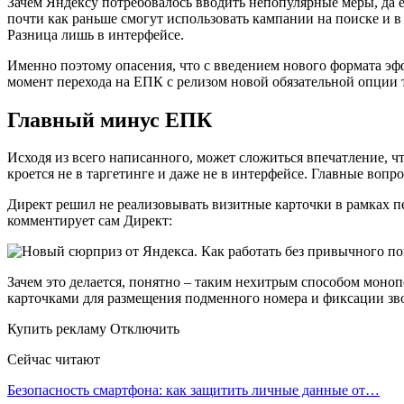
Зачем Яндексу потребовалось вводить непопулярные меры, да ещ
почти как раньше смогут использовать кампании на поиске и в
Разница лишь в интерфейсе.
Именно поэтому опасения, что с введением нового формата эф
момент перехода на ЕПК с релизом новой обязательной опции 
Главный минус ЕПК
Исходя из всего написанного, может сложиться впечатление, ч
кроется не в таргетинге и даже не в интерфейсе. Главные воп
Директ решил не реализовывать визитные карточки в рамках п
комментирует сам Директ:
Зачем это делается, понятно – таким нехитрым способом моноп
карточками для размещения подменного номера и фиксации зв
Купить рекламу Отключить
Сейчас читают
Безопасность смартфона: как защитить личные данные от…