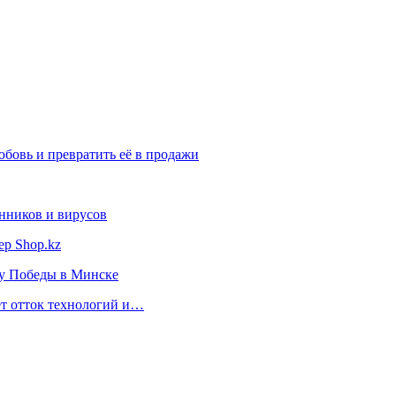
бовь и превратить её в продажи
нников и вирусов
ер Shop.kz
ту Победы в Минске
ет отток технологий и…