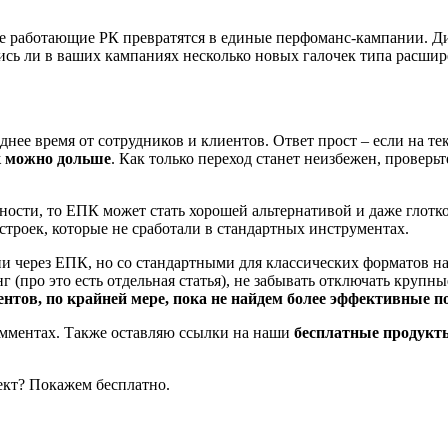
се работающие РК превратятся в единые перфоманс-кампании. Дир
ись ли в ваших кампаниях несколько новых галочек типа расшир
днее время от сотрудников и клиентов. Ответ прост – если на 
к можно дольше
. Как только переход станет неизбежен, проверь
ости, то ЕПК может стать хорошей альтернативой и даже глотко
строек, которые не сработали в стандартных инструментах.
и через ЕПК, но со стандартными для классических форматов на
г (про это есть отдельная статья), не забывать отключать круп
нтов, по крайней мере, пока не найдем более эффективные п
комментах. Также оставляю ссылки на наши
бесплатные продукт
ект? Покажем бесплатно.