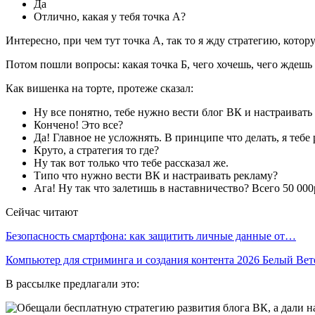
Да
Отлично, какая у тебя точка А?
Интересно, при чем тут точка А, так то я жду стратегию, котор
Потом пошли вопросы: какая точка Б, чего хочешь, чего ждешь и
Как вишенка на торте, протеже сказал:
Ну все понятно, тебе нужно вести блог ВК и настраиват
Кончено! Это все?
Да! Главное не усложнять. В принципе что делать, я тебе
Круто, а стратегия то где?
Ну так вот только что тебе рассказал же.
Типо что нужно вести ВК и настраивать рекламу?
Ага! Ну так что залетишь в наставничество? Всего 50 000
Сейчас читают
Безопасность смартфона: как защитить личные данные от…
Компьютер для стриминга и создания контента 2026 Белый Ве
В рассылке предлагали это: