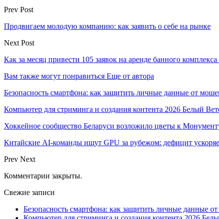
Prev Post
Продвигаем молодую компанию: как заявить о себе на рынке
Next Post
Как за месяц привести 105 заявок на аренде банного комплекс
Вам также могут понравиться
Еще от автора
Безопасность смартфона: как защитить личные данные от моше
Компьютер для стриминга и создания контента 2026 Белый Вет
Хоккейное сообщество Беларуси возложило цветы к Монумен
Китайские AI-команды ищут GPU за рубежом: дефицит ускоря
Prev
Next
Комментарии закрыты.
Свежие записи
Безопасность смартфона: как защитить личные данные о
Компьютер для стриминга и создания контента 2026 Белы