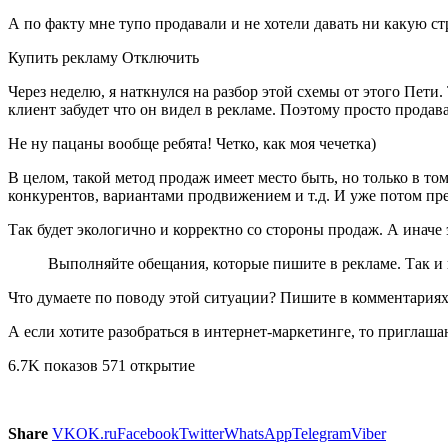
А по факту мне тупо продавали и не хотели давать ни какую с
Купить рекламу Отключить
Через неделю, я наткнулся на разбор этой схемы от этого Пети
клиент забудет что он видел в рекламе. Поэтому просто продав
Не ну пацаны вообще ребята! Четко, как моя чечетка)
В целом, такой метод продаж имеет место быть, но только в то
конкурентов, вариантами продвижением и т.д. И уже потом пре
Так будет экологично и корректно со стороны продаж. А иначе 
Выполняйте обещания, которые пишите в рекламе. Так и к
Что думаете по поводу этой ситуации? Пишите в комментариях
А если хотите разобраться в интернет-маркетинге, то приглаша
6.7K показов 571 открытие
Share
VK
OK.ru
Facebook
Twitter
WhatsApp
Telegram
Viber