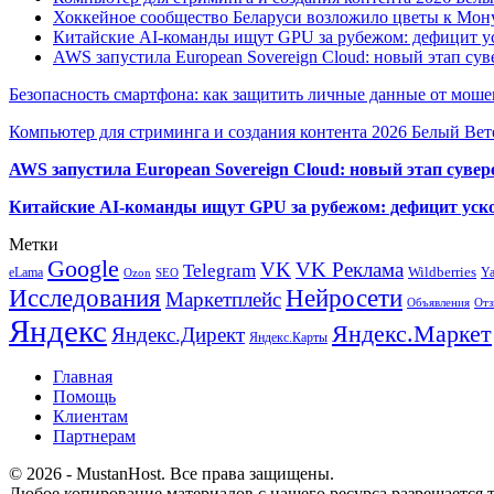
Хоккейное сообщество Беларуси возложило цветы к Мо
Китайские AI-команды ищут GPU за рубежом: дефицит ус
AWS запустила European Sovereign Cloud: новый этап сув
Безопасность смартфона: как защитить личные данные от моше
Компьютер для стриминга и создания контента 2026 Белый Вет
AWS запустила European Sovereign Cloud: новый этап сувер
Китайские AI-команды ищут GPU за рубежом: дефицит уско
Метки
Google
VK
VK Реклама
Telegram
eLama
Wildberries
Y
SEO
Ozon
Исследования
Нейросети
Маркетплейс
Объявления
Отз
Яндекс
Яндекс.Маркет
Яндекс.Директ
Яндекс.Карты
Главная
Помощь
Клиентам
Партнерам
© 2026 - MustanHost. Все права защищены.
Любое копирование материалов с нашего ресурса разрешается т