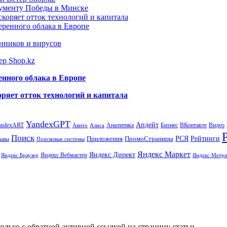
нументу Победы в Минске
коряет отток технологий и капитала
еренного облака в Европе
нников и вирусов
ер Shop.kz
енного облака в Европе
ряет отток технологий и капитала
YandexGPT
Апдейт
andexART
Аналитика
Бизнес
ВКонтакте
Видео
Авито
Алиса
Поиск
РСЯ
Рейтинги
Приложения
ПромоСтраницы
Поисковые системы
ывы
Яндекс Маркет
Яндекс Директ
Яндекс Вебмастер
Яндекс Браузер
Яндекс Метри
олько с обратной активной ссылкой на страницу статьи.