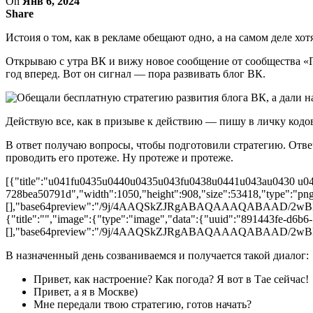
On
Янв 6, 2024
Share
Истоия о том, как в рекламе обещают одно, а на самом деле хот
Открываю с утра ВК и вижу новое сообщение от сообщества «П
год вперед. Вот он сигнал — пора развивать блог ВК.
Действую все, как в призыве к действию — пишу в личку кодов
В ответ получаю вопросы, чтобы подготовили стратегию. Отвеча
проводить его протеже. Ну протеже и протеже.
[{"title":"u041fu0435u0440u0435u043fu0438u0441u043au0430 u04
728bea50791d","width":1050,"height":908,"size":53418,"type":"png"
[],"base64preview":"/9j/4AAQSkZJRgABAQAAAQA
{"title":"","image":{"type":"image","data":{"uuid":"891443fe-d6b6
[],"base64preview":"/9j/4AAQSkZJRgABAQAAAQAB
В назначенный день созваниваемся и получается такой диалог:
Привет, как настроение? Как погода? Я вот в Тае сейчас!
Привет, а я в Москве)
Мне передали твою стратегию, готов начать?