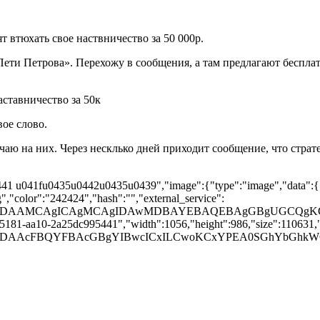
ят втюхать свое наствничество за 50 000р.
ети Петрова». Перехожу в сообщения, а там предлагают беспла
ое слово.
ю на них. Через несклько дней приходит сообщение, что стратег
41 u041fu0435u0442u0435u0439","image":{"type":"image","data":{
,"color":"242424","hash":"","external_service":
BAAD/2wBDAAMCAgICAgMCAgIDAwMDBAYEBAQEBAgGBg
-5181-aa10-2a25dc995441","width":1056,"height":986,"size":110631,"t
AAD/2wBDAAcFBQYFBAcGBgYIBwcICxILCwoKCxYPEA0SGh