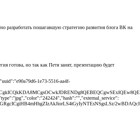
тно разработать пошагавшую стратегию развития блога ВК на
ия готова, но так как Петя занят, презентацию будет
"uuid":"e90a79d6-1e73-5516-aa4f-
UGCQgKCgkICQkKDA8MCgsOCwkJDRENDg8QEBEQCgwSEx
ype":"jpg","color":"242424","hash":"","external_service":
YbGhkWGRgcICgiHB4mHhgZIzAkJiorLS4tGyIyNTEsNSg