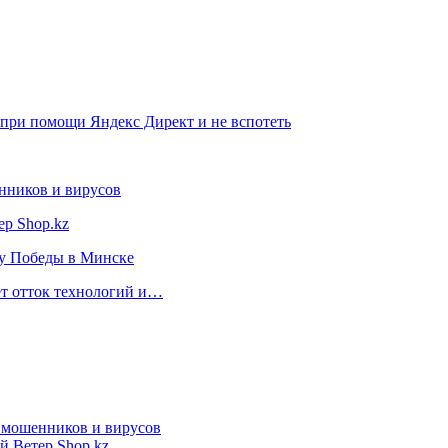
а при помощи Яндекс Директ и не вспотеть
нников и вирусов
ер Shop.kz
ту Победы в Минске
ет отток технологий и…
т мошенников и вирусов
й Ветер Shop.kz